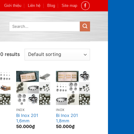
Giới thiệu
Liên hệ
Blog
Site map
Search
for:
0 results
INOX
INOX
Bi Inox 201
Bi Inox 201
1,6mm
1,8mm
50.000
₫
50.000
₫