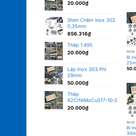
20.000
₫
Shim Chêm Inox 302
0,35mm
856.316
₫
Thép 1.495
20.000
₫
INOX
Bi I
25
50.
Láp Inox 303 Phi
29mm
50.000
₫
Thép
X2CrNiMoCuS17-10-2
20.000
₫
INOX
Bi I
30