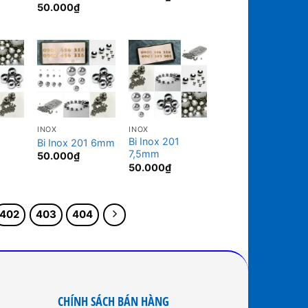
50.000
₫
INOX
INOX
Bi Inox 201
Bi Inox 201 6mm
7,5mm
50.000
₫
50.000
₫
402
403
404
CHÍNH SÁCH BÁN HÀNG