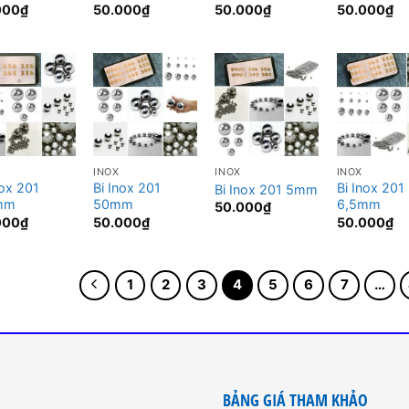
000
₫
50.000
₫
50.000
₫
50.000
₫
INOX
INOX
INOX
nox 201
Bi Inox 201
Bi Inox 201
Bi Inox 201 5mm
mm
50mm
6,5mm
50.000
₫
000
₫
50.000
₫
50.000
₫
1
2
3
4
5
6
7
…
BẢNG GIÁ THAM KHẢO