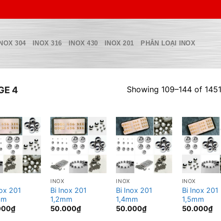
INOX 304
INOX 316
INOX 430
INOX 201
PHÂN LOẠI INOX
Showing 109–144 of 1451
GE 4
INOX
INOX
INOX
nox 201
Bi Inox 201
Bi Inox 201
Bi Inox 201
mm
1,2mm
1,4mm
1,5mm
000
₫
50.000
₫
50.000
₫
50.000
₫