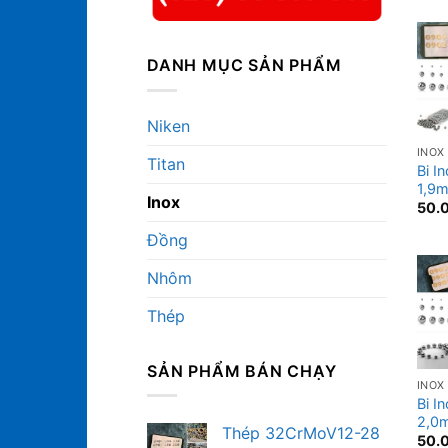
DANH MỤC SẢN PHẨM
Niken
INOX
Titan
Bi I
1,9
Inox
50.
Đồng
Nhôm
Thép
SẢN PHẨM BÁN CHẠY
INOX
Bi I
2,0
Thép 32CrMoV12-28
50.