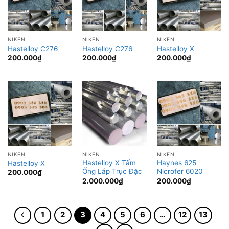
NIKEN
NIKEN
NIKEN
Hastelloy C276
Hastelloy C276
Hastelloy X
200.000
₫
200.000
₫
200.000
₫
NIKEN
NIKEN
NIKEN
Hastelloy X Tấm
Haynes 625
Hastelloy X
Ống Láp Trục Đặc
Nicrofer 6020
200.000
₫
2.000.000
₫
200.000
₫
1
2
3
4
5
6
…
12
13