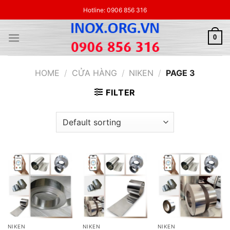
Skip
Hotline: 0906 856 316
to
content
0
HOME
/
CỬA HÀNG
/
NIKEN
/
PAGE 3
FILTER
NIKEN
NIKEN
NIKEN