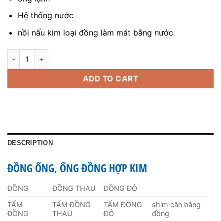
Hệ thống nước
nồi nấu kim loại đồng làm mát bằng nước
Đồng Ống, Ống Đồng Hợp Kim quantity
ADD TO CART
DESCRIPTION
ĐỒNG ỐNG, ỐNG ĐỒNG HỢP KIM
ĐỒNG
ĐỒNG THAU
ĐỒNG ĐỎ
TẤM
TẤM ĐỒNG
TẤM ĐỒNG
shim căn bằng
ĐỒNG
THAU
ĐỎ
đồng