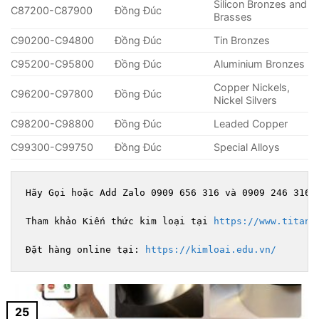
Silicon Bronzes and
C87200-C87900
Đồng Đúc
Brasses
C90200-C94800
Đồng Đúc
Tin Bronzes
C95200-C95800
Đồng Đúc
Aluminium Bronzes
Copper Nickels,
C96200-C97800
Đồng Đúc
Nickel Silvers
C98200-C98800
Đồng Đúc
Leaded Copper
C99300-C99750
Đồng Đúc
Special Alloys
Hãy Gọi hoặc Add Zalo 0909 656 316 và 0909 246 316 
Tham khảo Kiến thức kim loại tại 
https://www.titani
Đặt hàng online tại: 
https://kimloai.edu.vn/
25