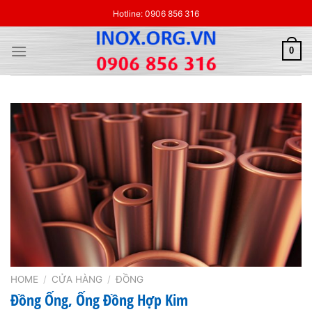
Skip
Hotline: 0906 856 316
to
content
0
HOME
/
CỬA HÀNG
/
ĐỒNG
Đồng Ống, Ống Đồng Hợp Kim