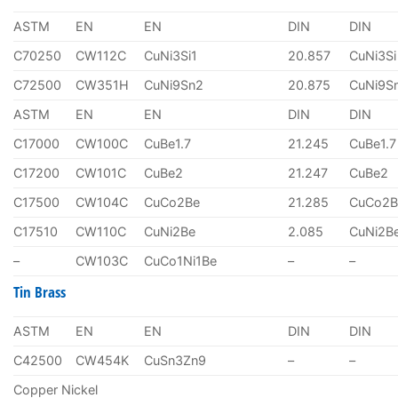
ASTM
EN
EN
DIN
DIN
C70250
CW112C
CuNi3Si1
20.857
CuNi3Si
C72500
CW351H
CuNi9Sn2
20.875
CuNi9S
ASTM
EN
EN
DIN
DIN
C17000
CW100C
CuBe1.7
21.245
CuBe1.7
C17200
CW101C
CuBe2
21.247
CuBe2
C17500
CW104C
CuCo2Be
21.285
CuCo2B
C17510
CW110C
CuNi2Be
2.085
CuNi2B
–
CW103C
CuCo1Ni1Be
–
–
Tin Brass
ASTM
EN
EN
DIN
DIN
C42500
CW454K
CuSn3Zn9
–
–
Copper Nickel