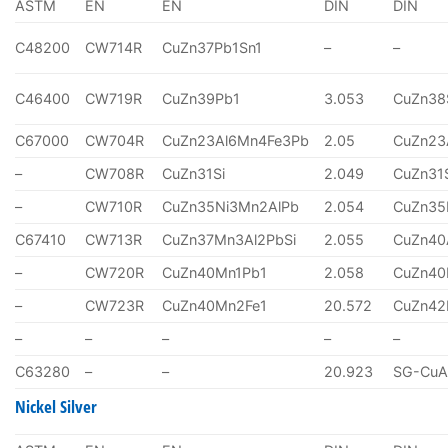
ASTM
EN
EN
DIN
DIN
C48200
CW714R
CuZn37Pb1Sn1
–
–
C46400
CW719R
CuZn39Pb1
3.053
CuZn38
C67000
CW704R
CuZn23Al6Mn4Fe3Pb
2.05
CuZn23
–
CW708R
CuZn31Si
2.049
CuZn31
–
CW710R
CuZn35Ni3Mn2AlPb
2.054
CuZn35
C67410
CW713R
CuZn37Mn3Al2PbSi
2.055
CuZn40
–
CW720R
CuZn40Mn1Pb1
2.058
CuZn40
–
CW723R
CuZn40Mn2Fe1
20.572
CuZn4
–
–
–
–
–
C63280
–
–
20.923
SG-CuA
Nickel Silver