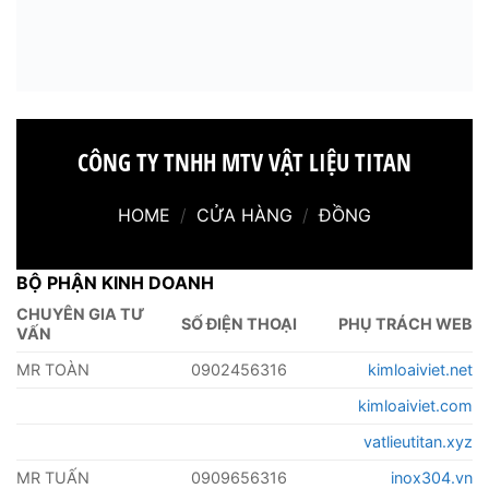
CÔNG TY TNHH MTV VẬT LIỆU TITAN
HOME
/
CỬA HÀNG
/
ĐỒNG
BỘ PHẬN KINH DOANH
CHUYÊN GIA TƯ
SỐ ĐIỆN THOẠI
PHỤ TRÁCH WEB
VẤN
MR TOÀN
0902456316
kimloaiviet.net
kimloaiviet.com
vatlieutitan.xyz
MR TUẤN
0909656316
inox304.vn