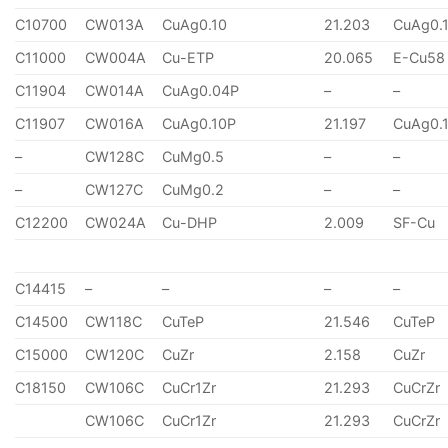
C10700
CW013A
CuAg0.10
21.203
CuAg0.
C11000
CW004A
Cu-ETP
20.065
E-Cu58
C11904
CW014A
CuAg0.04P
–
–
C11907
CW016A
CuAg0.10P
21.197
CuAg0.
–
CW128C
CuMg0.5
–
–
–
CW127C
CuMg0.2
–
–
C12200
CW024A
Cu-DHP
2.009
SF-Cu
C14415
–
–
–
–
C14500
CW118C
CuTeP
21.546
CuTeP
C15000
CW120C
CuZr
2.158
CuZr
C18150
CW106C
CuCr1Zr
21.293
CuCrZr
CW106C
CuCr1Zr
21.293
CuCrZr