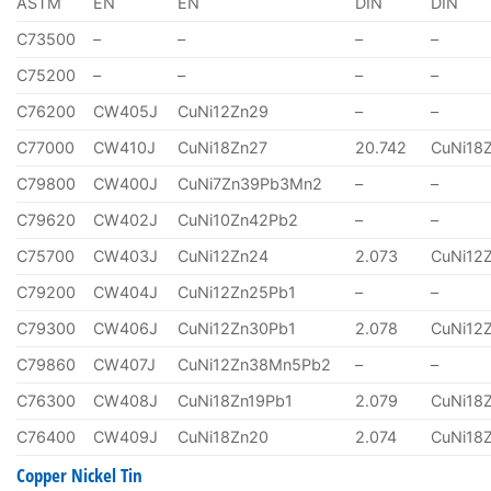
ASTM
EN
EN
DIN
DIN
C73500
–
–
–
–
C75200
–
–
–
–
C76200
CW405J
CuNi12Zn29
–
–
C77000
CW410J
CuNi18Zn27
20.742
CuNi18
C79800
CW400J
CuNi7Zn39Pb3Mn2
–
–
C79620
CW402J
CuNi10Zn42Pb2
–
–
C75700
CW403J
CuNi12Zn24
2.073
CuNi12
C79200
CW404J
CuNi12Zn25Pb1
–
–
C79300
CW406J
CuNi12Zn30Pb1
2.078
CuNi12
C79860
CW407J
CuNi12Zn38Mn5Pb2
–
–
C76300
CW408J
CuNi18Zn19Pb1
2.079
CuNi18
C76400
CW409J
CuNi18Zn20
2.074
CuNi18
Copper Nickel Tin