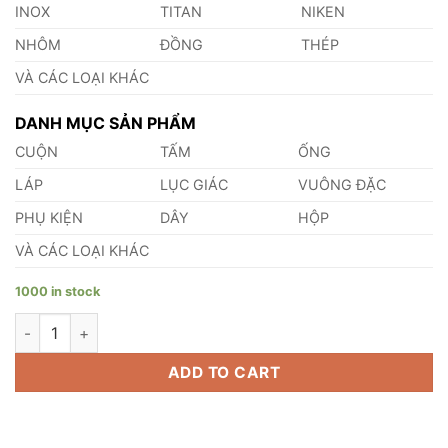
INOX
TITAN
NIKEN
NHÔM
ĐỒNG
THÉP
VÀ CÁC LOẠI KHÁC
DANH MỤC SẢN PHẨM
CUỘN
TẤM
ỐNG
LÁP
LỤC GIÁC
VUÔNG ĐẶC
PHỤ KIỆN
DÂY
HỘP
VÀ CÁC LOẠI KHÁC
1000 in stock
Lá Căn Đồng Đỏ 0.72mm quantity
ADD TO CART