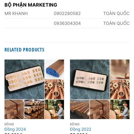
BỘ PHẬN MARKETING
MR KHANH
0902280582
TOÀN QUỐC
0936304304
TOÀN QUỐC
RELATED PRODUCTS
ĐỒNG
ĐỒNG
Đồng 2024
Đồng 2022