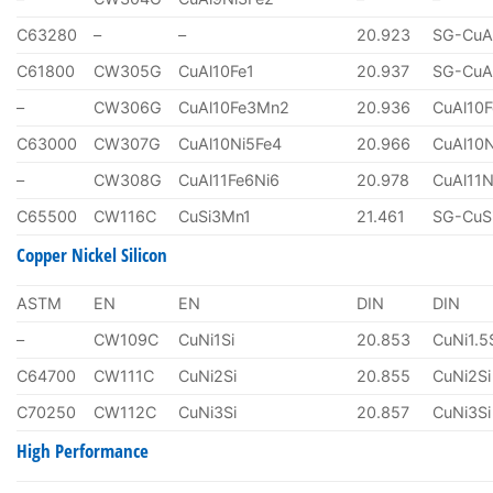
C63280
–
–
20.923
SG-CuA
C61800
CW305G
CuAl10Fe1
20.937
SG-CuA
–
CW306G
CuAl10Fe3Mn2
20.936
CuAl10
C63000
CW307G
CuAl10Ni5Fe4
20.966
CuAl10
–
CW308G
CuAl11Fe6Ni6
20.978
CuAl11N
C65500
CW116C
CuSi3Mn1
21.461
SG-CuS
Copper Nickel Silicon
ASTM
EN
EN
DIN
DIN
–
CW109C
CuNi1Si
20.853
CuNi1.5
C64700
CW111C
CuNi2Si
20.855
CuNi2Si
C70250
CW112C
CuNi3Si
20.857
CuNi3Si
High Performance