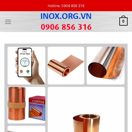
Skip
Hotline: 0906 856 316
to
content
0