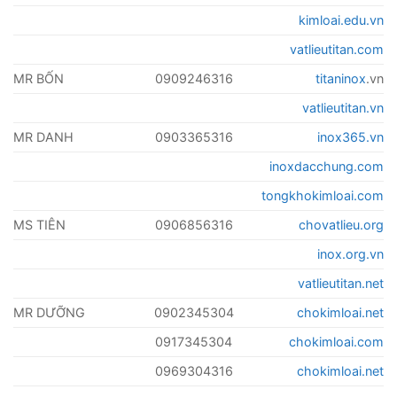
kimloai.edu.vn
vatlieutitan.com
MR BỐN
0909246316
titaninox
.vn
vatlieutitan.vn
MR DANH
0903365316
inox365.vn
inoxdacchung.com
tongkhokimloai.com
MS TIÊN
0906856316
chovatlieu.org
inox.org.vn
vatlieutitan.net
MR DƯỠNG
0902345304
chokimloai.net
0917345304
chokimloai.com
0969304316
chokimloai.net