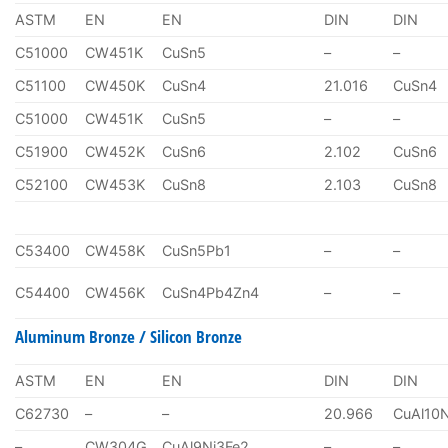
ASTM
EN
EN
DIN
DIN
C51000
CW451K
CuSn5
–
–
C51100
CW450K
CuSn4
21.016
CuSn4
C51000
CW451K
CuSn5
–
–
C51900
CW452K
CuSn6
2.102
CuSn6
C52100
CW453K
CuSn8
2.103
CuSn8
C53400
CW458K
CuSn5Pb1
–
–
C54400
CW456K
CuSn4Pb4Zn4
–
–
Aluminum Bronze / Silicon Bronze
ASTM
EN
EN
DIN
DIN
C62730
–
–
20.966
CuAl10
–
CW304G
CuAl9Ni3Fe2
–
–