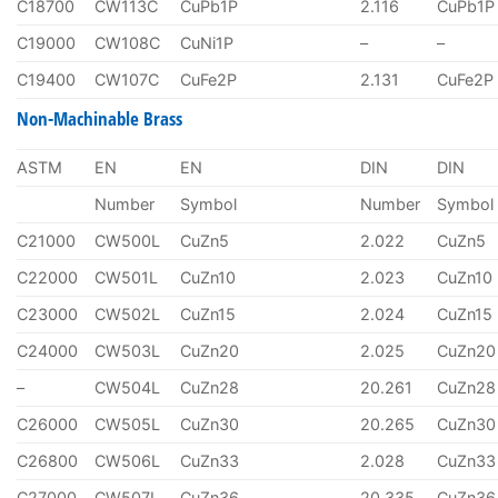
C18700
CW113C
CuPb1P
2.116
CuPb1P
C19000
CW108C
CuNi1P
–
–
C19400
CW107C
CuFe2P
2.131
CuFe2P
Non-Machinable Brass
ASTM
EN
EN
DIN
DIN
Number
Symbol
Number
Symbol
C21000
CW500L
CuZn5
2.022
CuZn5
C22000
CW501L
CuZn10
2.023
CuZn10
C23000
CW502L
CuZn15
2.024
CuZn15
C24000
CW503L
CuZn20
2.025
CuZn20
–
CW504L
CuZn28
20.261
CuZn28
C26000
CW505L
CuZn30
20.265
CuZn30
C26800
CW506L
CuZn33
2.028
CuZn33
C27000
CW507L
CuZn36
20.335
CuZn36