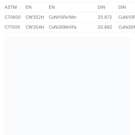
ASTM
EN
EN
DIN
DIN
C70600
CW352H
CuNi10Fe1Mn
20.872
CuNi10
C71500
CW354H
CuNi30Mn1Fe
20.882
CuNi30