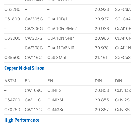
C63280
–
–
20.923
SG-CuA
C61800
CW305G
CuAl10Fe1
20.937
SG-CuA
–
CW306G
CuAl10Fe3Mn2
20.936
CuAl10
C63000
CW307G
CuAl10Ni5Fe4
20.966
CuAl10
–
CW308G
CuAl11Fe6Ni6
20.978
CuAl11N
C65500
CW116C
CuSi3Mn1
21.461
SG-CuS
Copper Nickel Silicon
ASTM
EN
EN
DIN
DIN
–
CW109C
CuNi1Si
20.853
CuNi1.5
C64700
CW111C
CuNi2Si
20.855
CuNi2Si
C70250
CW112C
CuNi3Si
20.857
CuNi3Si
High Performance