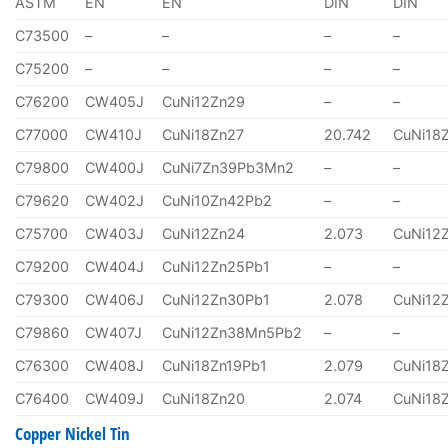
ASTM
EN
EN
DIN
DIN
C73500
–
–
–
–
C75200
–
–
–
–
C76200
CW405J
CuNi12Zn29
–
–
C77000
CW410J
CuNi18Zn27
20.742
CuNi18
C79800
CW400J
CuNi7Zn39Pb3Mn2
–
–
C79620
CW402J
CuNi10Zn42Pb2
–
–
C75700
CW403J
CuNi12Zn24
2.073
CuNi12
C79200
CW404J
CuNi12Zn25Pb1
–
–
C79300
CW406J
CuNi12Zn30Pb1
2.078
CuNi12
C79860
CW407J
CuNi12Zn38Mn5Pb2
–
–
C76300
CW408J
CuNi18Zn19Pb1
2.079
CuNi18
C76400
CW409J
CuNi18Zn20
2.074
CuNi18
Copper Nickel Tin