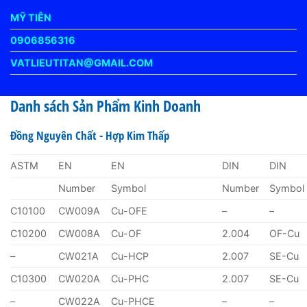
MỸ TIÊN
0906856316
VATLIEUTITAN@GMAIL.COM
Danh sách Sản Phẩm Kinh Doanh
Đồng Nguyên Chất - Hợp Kim Thấp
ASTM
EN
EN
DIN
DIN
Number
Symbol
Number
Symbol
C10100
CW009A
Cu-OFE
–
–
C10200
CW008A
Cu-OF
2.004
OF-Cu
–
CW021A
Cu-HCP
2.007
SE-Cu
C10300
CW020A
Cu-PHC
2.007
SE-Cu
–
CW022A
Cu-PHCE
–
–