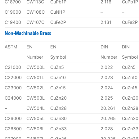
C18700
CW113C
CuPb1P
2.116
CuPb1P
C19000
CW108C
CuNi1P
–
–
C19400
CW107C
CuFe2P
2.131
CuFe2P
Non-Machinable Brass
ASTM
EN
EN
DIN
DIN
Number
Symbol
Number
Symbol
C21000
CW500L
CuZn5
2.022
CuZn5
C22000
CW501L
CuZn10
2.023
CuZn10
C23000
CW502L
CuZn15
2.024
CuZn15
C24000
CW503L
CuZn20
2.025
CuZn20
–
CW504L
CuZn28
20.261
CuZn28
C26000
CW505L
CuZn30
20.265
CuZn30
C26800
CW506L
CuZn33
2.028
CuZn33
C27000
CW507L
CuZn36
20.335
CuZn36