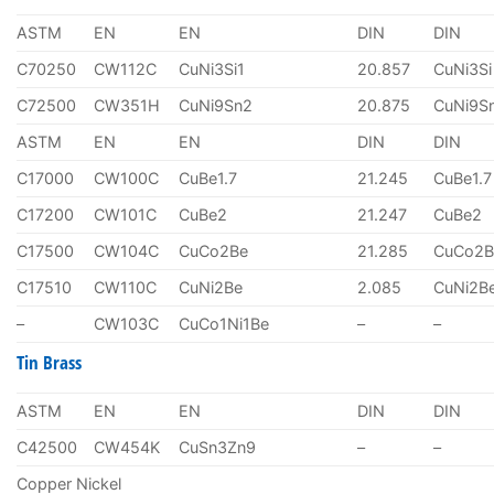
ASTM
EN
EN
DIN
DIN
C70250
CW112C
CuNi3Si1
20.857
CuNi3Si
C72500
CW351H
CuNi9Sn2
20.875
CuNi9S
ASTM
EN
EN
DIN
DIN
C17000
CW100C
CuBe1.7
21.245
CuBe1.7
C17200
CW101C
CuBe2
21.247
CuBe2
C17500
CW104C
CuCo2Be
21.285
CuCo2B
C17510
CW110C
CuNi2Be
2.085
CuNi2B
–
CW103C
CuCo1Ni1Be
–
–
Tin Brass
ASTM
EN
EN
DIN
DIN
C42500
CW454K
CuSn3Zn9
–
–
Copper Nickel