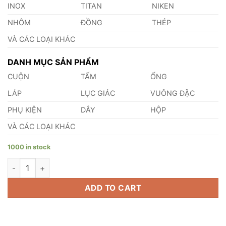
INOX
TITAN
NIKEN
NHÔM
ĐỒNG
THÉP
VÀ CÁC LOẠI KHÁC
DANH MỤC SẢN PHẨM
CUỘN
TẤM
ỐNG
LÁP
LỤC GIÁC
VUÔNG ĐẶC
PHỤ KIỆN
DÂY
HỘP
VÀ CÁC LOẠI KHÁC
1000 in stock
Lá Căn Đồng Thau 0.30mm quantity
ADD TO CART