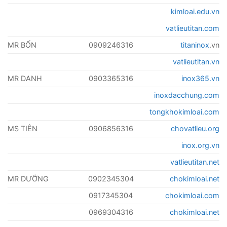
kimloai.edu.vn
vatlieutitan.com
MR BỐN
0909246316
titaninox
.vn
vatlieutitan.vn
MR DANH
0903365316
inox365.vn
inoxdacchung.com
tongkhokimloai.com
MS TIÊN
0906856316
chovatlieu.org
inox.org.vn
vatlieutitan.net
MR DƯỠNG
0902345304
chokimloai.net
0917345304
chokimloai.com
0969304316
chokimloai.net