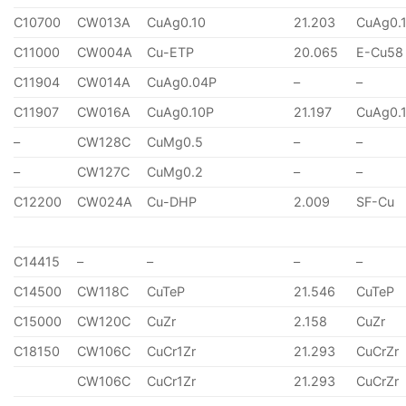
C10700
CW013A
CuAg0.10
21.203
CuAg0.
C11000
CW004A
Cu-ETP
20.065
E-Cu58
C11904
CW014A
CuAg0.04P
–
–
C11907
CW016A
CuAg0.10P
21.197
CuAg0.
–
CW128C
CuMg0.5
–
–
–
CW127C
CuMg0.2
–
–
C12200
CW024A
Cu-DHP
2.009
SF-Cu
C14415
–
–
–
–
C14500
CW118C
CuTeP
21.546
CuTeP
C15000
CW120C
CuZr
2.158
CuZr
C18150
CW106C
CuCr1Zr
21.293
CuCrZr
CW106C
CuCr1Zr
21.293
CuCrZr