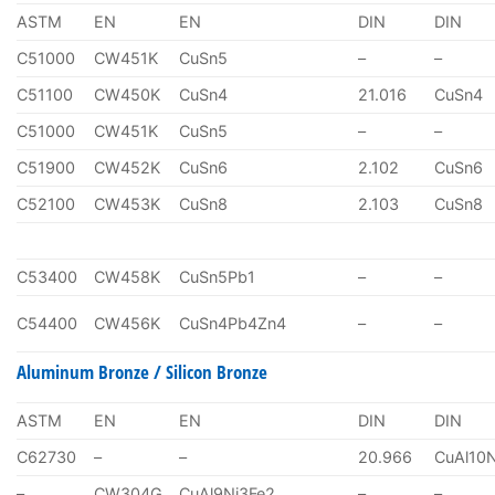
ASTM
EN
EN
DIN
DIN
C51000
CW451K
CuSn5
–
–
C51100
CW450K
CuSn4
21.016
CuSn4
C51000
CW451K
CuSn5
–
–
C51900
CW452K
CuSn6
2.102
CuSn6
C52100
CW453K
CuSn8
2.103
CuSn8
C53400
CW458K
CuSn5Pb1
–
–
C54400
CW456K
CuSn4Pb4Zn4
–
–
Aluminum Bronze / Silicon Bronze
ASTM
EN
EN
DIN
DIN
C62730
–
–
20.966
CuAl10
–
CW304G
CuAl9Ni3Fe2
–
–