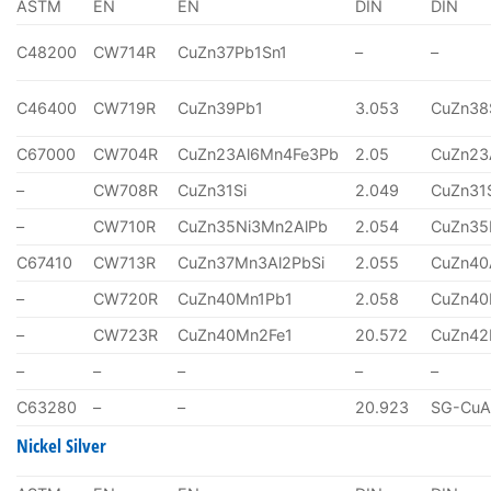
ASTM
EN
EN
DIN
DIN
C48200
CW714R
CuZn37Pb1Sn1
–
–
C46400
CW719R
CuZn39Pb1
3.053
CuZn38
C67000
CW704R
CuZn23Al6Mn4Fe3Pb
2.05
CuZn23
–
CW708R
CuZn31Si
2.049
CuZn31
–
CW710R
CuZn35Ni3Mn2AlPb
2.054
CuZn35
C67410
CW713R
CuZn37Mn3Al2PbSi
2.055
CuZn40
–
CW720R
CuZn40Mn1Pb1
2.058
CuZn40
–
CW723R
CuZn40Mn2Fe1
20.572
CuZn4
–
–
–
–
–
C63280
–
–
20.923
SG-CuA
Nickel Silver