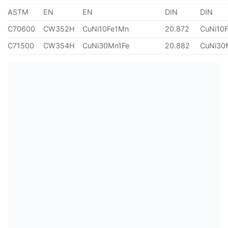
ASTM
EN
EN
DIN
DIN
C70600
CW352H
CuNi10Fe1Mn
20.872
CuNi10
C71500
CW354H
CuNi30Mn1Fe
20.882
CuNi30