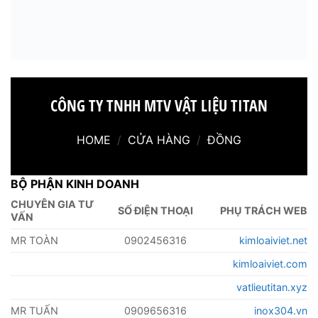
CÔNG TY TNHH MTV VẬT LIỆU TITAN
HOME
/
CỬA HÀNG
/
ĐỒNG
BỘ PHẬN KINH DOANH
CHUYÊN GIA TƯ
SỐ ĐIỆN THOẠI
PHỤ TRÁCH WEB
VẤN
MR TOÀN
0902456316
kimloaiviet.net
kimloaiviet.com
vatlieutitan.xyz
MR TUẤN
0909656316
inox304.vn