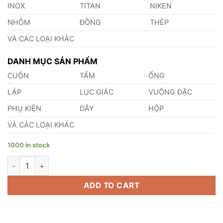
INOX
TITAN
NIKEN
NHÔM
ĐỒNG
THÉP
VÀ CÁC LOẠI KHÁC
DANH MỤC SẢN PHẨM
CUỘN
TẤM
ỐNG
LÁP
LỤC GIÁC
VUÔNG ĐẶC
PHỤ KIỆN
DÂY
HỘP
VÀ CÁC LOẠI KHÁC
1000 in stock
Shim Chêm Đồng Đỏ 0.14mm quantity
ADD TO CART