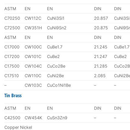
ASTM
EN
EN
DIN
DIN
C70250
CW112C
CuNi3Si1
20.857
CuNi3Si
C72500
CW351H
CuNi9Sn2
20.875
CuNi9S
ASTM
EN
EN
DIN
DIN
C17000
CW100C
CuBe1.7
21.245
CuBe1.7
C17200
CW101C
CuBe2
21.247
CuBe2
C17500
CW104C
CuCo2Be
21.285
CuCo2B
C17510
CW110C
CuNi2Be
2.085
CuNi2B
–
CW103C
CuCo1Ni1Be
–
–
Tin Brass
ASTM
EN
EN
DIN
DIN
C42500
CW454K
CuSn3Zn9
–
–
Copper Nickel