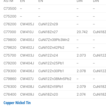
ASTM
EN
EN
DIN
DIN
C73500
–
–
–
–
C75200
–
–
–
–
C76200
CW405J
CuNi12Zn29
–
–
C77000
CW410J
CuNi18Zn27
20.742
CuNi18
C79800
CW400J
CuNi7Zn39Pb3Mn2
–
–
C79620
CW402J
CuNi10Zn42Pb2
–
–
C75700
CW403J
CuNi12Zn24
2.073
CuNi12
C79200
CW404J
CuNi12Zn25Pb1
–
–
C79300
CW406J
CuNi12Zn30Pb1
2.078
CuNi12
C79860
CW407J
CuNi12Zn38Mn5Pb2
–
–
C76300
CW408J
CuNi18Zn19Pb1
2.079
CuNi18
C76400
CW409J
CuNi18Zn20
2.074
CuNi18
Copper Nickel Tin