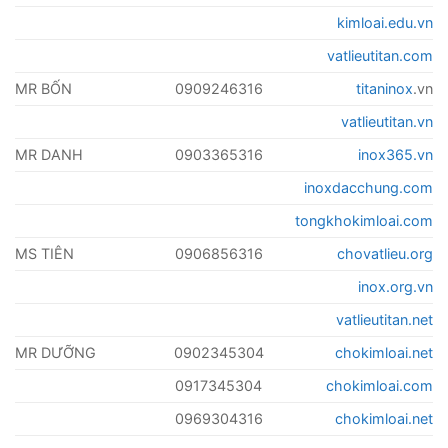
kimloai.edu.vn
vatlieutitan.com
MR BỐN
0909246316
titaninox
.vn
vatlieutitan.vn
MR DANH
0903365316
inox365.vn
inoxdacchung.com
tongkhokimloai.com
MS TIÊN
0906856316
chovatlieu.org
inox.org.vn
vatlieutitan.net
MR DƯỠNG
0902345304
chokimloai.net
0917345304
chokimloai.com
0969304316
chokimloai.net