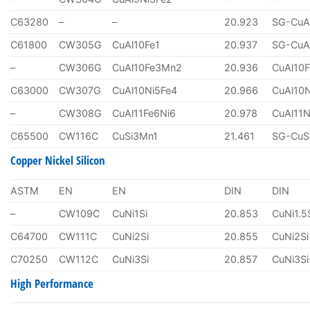
C63280
–
–
20.923
SG-CuA
C61800
CW305G
CuAl10Fe1
20.937
SG-CuA
–
CW306G
CuAl10Fe3Mn2
20.936
CuAl10
C63000
CW307G
CuAl10Ni5Fe4
20.966
CuAl10
–
CW308G
CuAl11Fe6Ni6
20.978
CuAl11N
C65500
CW116C
CuSi3Mn1
21.461
SG-CuS
Copper Nickel Silicon
ASTM
EN
EN
DIN
DIN
–
CW109C
CuNi1Si
20.853
CuNi1.5
C64700
CW111C
CuNi2Si
20.855
CuNi2Si
C70250
CW112C
CuNi3Si
20.857
CuNi3Si
High Performance