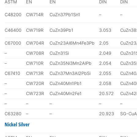
ASTM
EN
EN
DIN
DIN
C48200
CW714R
CuZn37Pb1Sn1
–
–
C46400
CW719R
CuZn39Pb1
3.053
CuZn38
C67000
CW704R
CuZn23Al6Mn4Fe3Pb
2.05
CuZn23
–
CW708R
CuZn31Si
2.049
CuZn31
–
CW710R
CuZn35Ni3Mn2AlPb
2.054
CuZn35
C67410
CW713R
CuZn37Mn3Al2PbSi
2.055
CuZn40
–
CW720R
CuZn40Mn1Pb1
2.058
CuZn40
–
CW723R
CuZn40Mn2Fe1
20.572
CuZn4
–
–
–
–
–
C63280
–
–
20.923
SG-CuA
Nickel Silver