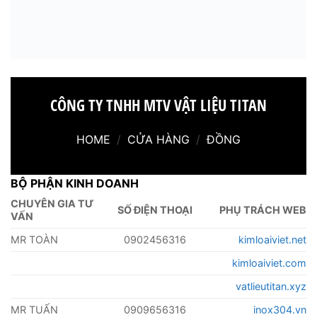
CÔNG TY TNHH MTV VẬT LIỆU TITAN
HOME
/
CỬA HÀNG
/
ĐỒNG
BỘ PHẬN KINH DOANH
CHUYÊN GIA TƯ
SỐ ĐIỆN THOẠI
PHỤ TRÁCH WEB
VẤN
MR TOÀN
0902456316
kimloaiviet.net
kimloaiviet.com
vatlieutitan.xyz
MR TUẤN
0909656316
inox304.vn