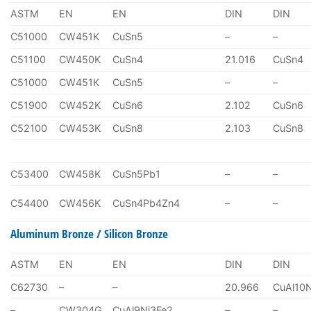
ASTM
EN
EN
DIN
DIN
C51000
CW451K
CuSn5
–
–
C51100
CW450K
CuSn4
21.016
CuSn4
C51000
CW451K
CuSn5
–
–
C51900
CW452K
CuSn6
2.102
CuSn6
C52100
CW453K
CuSn8
2.103
CuSn8
C53400
CW458K
CuSn5Pb1
–
–
C54400
CW456K
CuSn4Pb4Zn4
–
–
Aluminum Bronze / Silicon Bronze
ASTM
EN
EN
DIN
DIN
C62730
–
–
20.966
CuAl10
–
CW304G
CuAl9Ni3Fe2
–
–