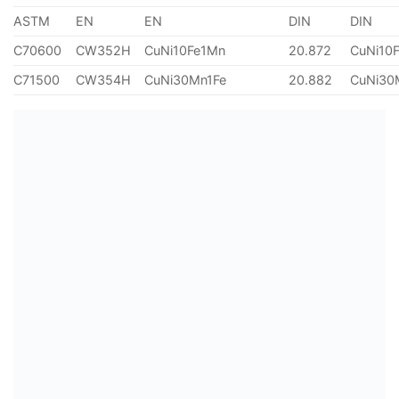
ASTM
EN
EN
DIN
DIN
C70600
CW352H
CuNi10Fe1Mn
20.872
CuNi10
C71500
CW354H
CuNi30Mn1Fe
20.882
CuNi30