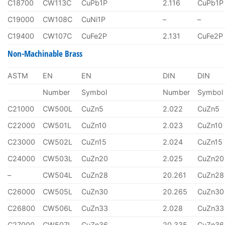
C18700
CW113C
CuPb1P
2.116
CuPb1P
C19000
CW108C
CuNi1P
–
–
C19400
CW107C
CuFe2P
2.131
CuFe2P
Non-Machinable Brass
ASTM
EN
EN
DIN
DIN
Number
Symbol
Number
Symbol
C21000
CW500L
CuZn5
2.022
CuZn5
C22000
CW501L
CuZn10
2.023
CuZn10
C23000
CW502L
CuZn15
2.024
CuZn15
C24000
CW503L
CuZn20
2.025
CuZn20
–
CW504L
CuZn28
20.261
CuZn28
C26000
CW505L
CuZn30
20.265
CuZn30
C26800
CW506L
CuZn33
2.028
CuZn33
C27000
CW507L
CuZn36
20.335
CuZn36