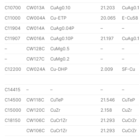
C10700
CW013A
CuAg0.10
21.203
CuAg0.
C11000
CW004A
Cu-ETP
20.065
E-Cu58
C11904
CW014A
CuAg0.04P
–
–
C11907
CW016A
CuAg0.10P
21.197
CuAg0.
–
CW128C
CuMg0.5
–
–
–
CW127C
CuMg0.2
–
–
C12200
CW024A
Cu-DHP
2.009
SF-Cu
C14415
–
–
–
–
C14500
CW118C
CuTeP
21.546
CuTeP
C15000
CW120C
CuZr
2.158
CuZr
C18150
CW106C
CuCr1Zr
21.293
CuCrZr
CW106C
CuCr1Zr
21.293
CuCrZr