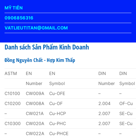
MỸ TIÊN
0906856316
VATLIEUTITAN@GMAIL.COM
Danh sách Sản Phẩm Kinh Doanh
Đồng Nguyên Chất - Hợp Kim Thấp
ASTM
EN
EN
DIN
DIN
Number
Symbol
Number
Symbol
C10100
CW009A
Cu-OFE
–
–
C10200
CW008A
Cu-OF
2.004
OF-Cu
–
CW021A
Cu-HCP
2.007
SE-Cu
C10300
CW020A
Cu-PHC
2.007
SE-Cu
–
CW022A
Cu-PHCE
–
–