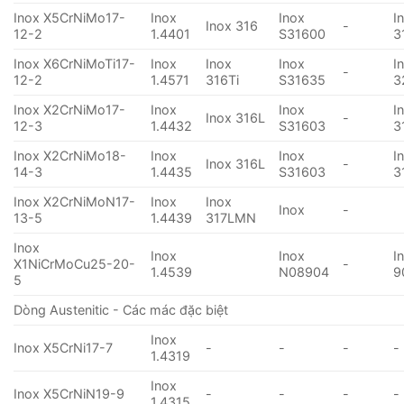
Inox X5CrNiMo17-
Inox
Inox
I
Inox 316
-
12-2
1.4401
S31600
3
Inox X6CrNiMoTi17-
Inox
Inox
Inox
I
-
12-2
1.4571
316Ti
S31635
3
Inox X2CrNiMo17-
Inox
Inox
I
Inox 316L
-
12-3
1.4432
S31603
3
Inox X2CrNiMo18-
Inox
Inox
I
Inox 316L
-
14-3
1.4435
S31603
3
Inox X2CrNiMoN17-
Inox
Inox
Inox
-
13-5
1.4439
317LMN
Inox
Inox
Inox
I
X1NiCrMoCu25-20-
-
1.4539
N08904
9
5
Dòng Austenitic - Các mác đặc biệt
Inox
Inox X5CrNi17-7
-
-
-
-
1.4319
Inox
Inox X5CrNiN19-9
-
-
-
-
1.4315