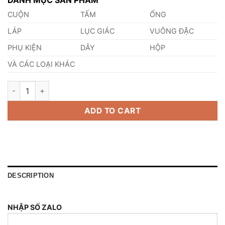
CUỘN
TẤM
ỐNG
LÁP
LỤC GIÁC
VUÔNG ĐẶC
PHỤ KIỆN
DÂY
HỘP
VÀ CÁC LOẠI KHÁC
Láp Inox 410 Phi 245mm quantity
ADD TO CART
DESCRIPTION
NHẬP SỐ ZALO