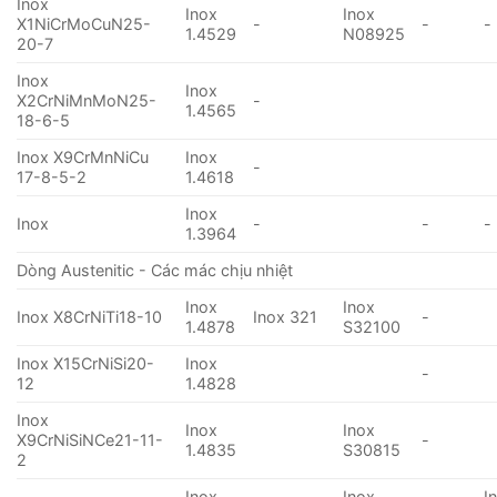
Inox
Inox
Inox
X1NiCrMoCuN25-
-
-
-
1.4529
N08925
20-7
Inox
Inox
X2CrNiMnMoN25-
-
1.4565
18-6-5
Inox X9CrMnNiCu
Inox
-
17-8-5-2
1.4618
Inox
Inox
-
-
-
1.3964
Dòng Austenitic - Các mác chịu nhiệt
Inox
Inox
Inox X8CrNiTi18-10
Inox 321
-
1.4878
S32100
Inox X15CrNiSi20-
Inox
-
12
1.4828
Inox
Inox
Inox
X9CrNiSiNCe21-11-
-
1.4835
S30815
2
Inox
Inox
I