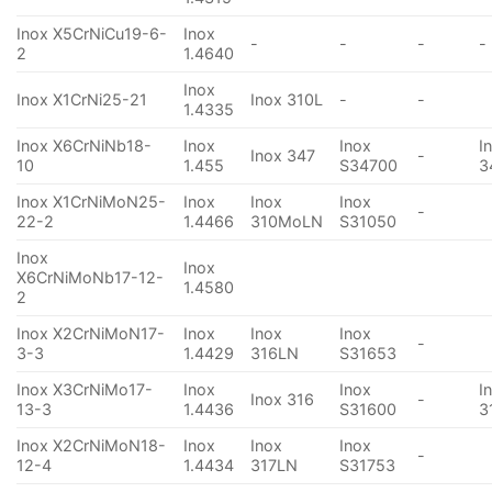
Inox X5CrNiCu19-6-
Inox
-
-
-
-
2
1.4640
Inox
Inox X1CrNi25-21
Inox 310L
-
-
1.4335
Inox X6CrNiNb18-
Inox
Inox
I
Inox 347
-
10
1.455
S34700
3
Inox X1CrNiMoN25-
Inox
Inox
Inox
-
22-2
1.4466
310MoLN
S31050
Inox
Inox
X6CrNiMoNb17-12-
1.4580
2
Inox X2CrNiMoN17-
Inox
Inox
Inox
-
3-3
1.4429
316LN
S31653
Inox X3CrNiMo17-
Inox
Inox
I
Inox 316
-
13-3
1.4436
S31600
3
Inox X2CrNiMoN18-
Inox
Inox
Inox
-
12-4
1.4434
317LN
S31753