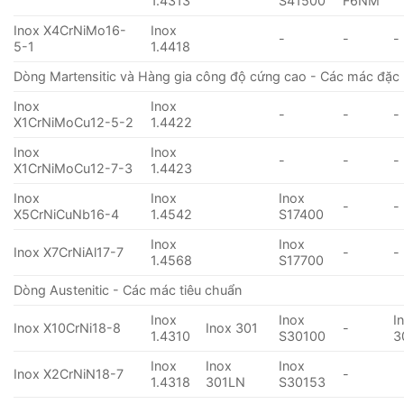
1.4313
S41500
F6NM
Inox X4CrNiMo16-
Inox
-
-
-
5-1
1.4418
Dòng Martensitic và Hàng gia công độ cứng cao - Các mác đặc 
Inox
Inox
-
-
-
X1CrNiMoCu12-5-2
1.4422
Inox
Inox
-
-
-
X1CrNiMoCu12-7-3
1.4423
Inox
Inox
Inox
-
-
X5CrNiCuNb16-4
1.4542
S17400
Inox
Inox
Inox X7CrNiAl17-7
-
-
1.4568
S17700
Dòng Austenitic - Các mác tiêu chuẩn
Inox
Inox
I
Inox X10CrNi18-8
Inox 301
-
1.4310
S30100
3
Inox
Inox
Inox
Inox X2CrNiN18-7
-
1.4318
301LN
S30153