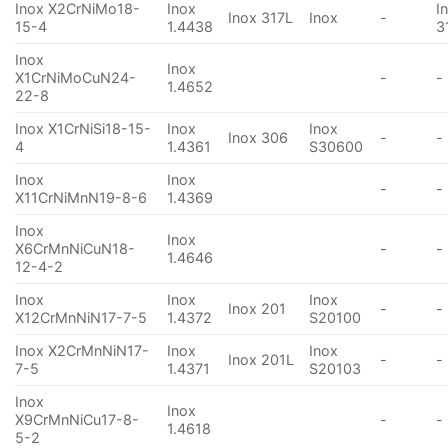
Inox X2CrNiMo18-
Inox
I
Inox 317L
Inox
-
15-4
1.4438
3
Inox
Inox
X1CrNiMoCuN24-
-
-
1.4652
22-8
Inox X1CrNiSi18-15-
Inox
Inox
Inox 306
-
-
4
1.4361
S30600
Inox
Inox
-
-
X11CrNiMnN19-8-6
1.4369
Inox
Inox
X6CrMnNiCuN18-
-
-
1.4646
12-4-2
Inox
Inox
Inox
Inox 201
-
-
X12CrMnNiN17-7-5
1.4372
S20100
Inox X2CrMnNiN17-
Inox
Inox
Inox 201L
-
-
7-5
1.4371
S20103
Inox
Inox
X9CrMnNiCu17-8-
-
-
1.4618
5-2