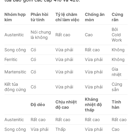
Nhóm hợp
Phản hồi
Tỷ lệ chăm
Chống ăn
Cứng
kim
từ tính
chỉ làm việc
mòn
rắn
Bởi
Nói chung
Austenitic
Rất cao
Cao
Cold
là không
Work
Song công
Có
Vừa phải
Rất cao
Không
Ferritic
Có
Vừa phải
Vừa phải
Không
Gia
Martensitic
Có
Vừa phải
Vừa phải
nhiệt
Kết tủa
Cứng
Có
Vừa phải
Vừa phải
đông cứng
sẵn
Kháng
Chịu nhiệt
Tính
Độ dẻo
nhiệt độ
độ cao
hàn
thấp
Austenitic
Rất cao
Rất cao
Rất cao
Rất cao
Song công
Vừa phải
Thấp
Vừa phải
Cao