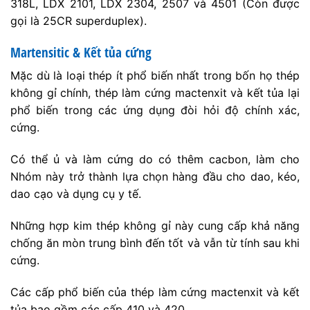
318L, LDX 2101, LDX 2304, 2507 và 4501 (Còn được
gọi là 25CR superduplex).
Martensitic & Kết tủa cứng
Mặc dù là loại thép ít phổ biến nhất trong bốn họ thép
không gỉ chính, thép làm cứng mactenxit và kết tủa lại
phổ biến trong các ứng dụng đòi hỏi độ chính xác,
cứng.
Có thể ủ và làm cứng do có thêm cacbon, làm cho
Nhóm này trở thành lựa chọn hàng đầu cho dao, kéo,
dao cạo và dụng cụ y tế.
Những hợp kim thép không gỉ này cung cấp khả năng
chống ăn mòn trung bình đến tốt và vẫn từ tính sau khi
cứng.
Các cấp phổ biến của thép làm cứng mactenxit và kết
tủa bao gồm các cấp 410 và 420.