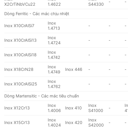
-
-
X2CrTiNbVCu22
1.4622
S44330
Dòng Ferritic - Các mác chịu nhiệt
Inox
Inox X10CrAlSi7
-
-
-
1.4713
Inox
Inox X10CrAlSi13
-
-
-
1.4724
Inox
Inox X10CrAlSi18
-
-
-
1.4742
Inox
Inox X18CrN28
Inox 446
-
-
-
1.4749
Inox
Inox X10CrAlSi25
-
-
-
1.4762
Dòng Martensitic - Các mác tiêu chuẩn
Inox
Inox
I
Inox X12Cr13
Inox 410
-
1.4006
S41000
4
Inox
Inox
Inox X15Cr13
Inox 420
-
-
1.4024
S42000