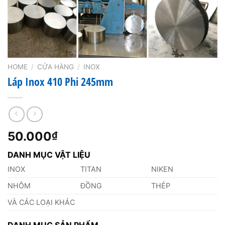
HOME
/
CỬA HÀNG
/
INOX
Láp Inox 410 Phi 245mm
50.000
₫
DANH MỤC VẬT LIỆU
INOX
TITAN
NIKEN
NHÔM
ĐỒNG
THÉP
VÀ CÁC LOẠI KHÁC
DANH MỤC SẢN PHẨM