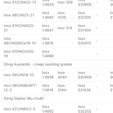
Inox X12CrNi23-13
Inox 309
-
1.4833
S30900
3
Inox
Inox
Inox
I
Inox X8CrNi25-21
-
1.4845
310S
S31000
3
Inox X15CrNiSi25-
Inox
Inox
Inox 314
-
21
1.4841
S31400
Inox
Inox
Inox
-
X6CrNiSiNCe19-10
1.4818
S30415
Inox X10NiCrSi35-
Inox
-
19
1.4886
Dòng Austenitic - creep resisting grades
Inox
Inox
Inox
I
Inox X6CrNi18-10
-
1.4948
304H
S30409
3
Inox X6CrNiMoB17-
Inox
Inox
Inox
I
-
12-2
1.4919
316H
S31635
3
Dòng Duplex tiêu chuẩn
Inox
Inox
Inox X2CrNiN22-2
-
1.4062
S32202