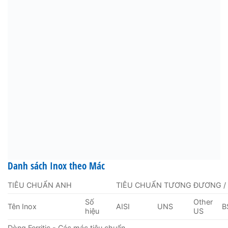
Danh sách Inox theo Mác
TIÊU CHUẨN ANH
TIÊU CHUẨN TƯƠNG ĐƯƠNG /
Số
Other
Tên Inox
AISI
UNS
B
hiệu
US
Dòng Ferritic - Các mác tiêu chuẩn