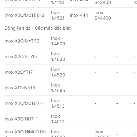
1.4113
S43400
4
Inox
Inox
Inox X2CrMoTi18-2
Inox 444
1.4521
S44400
Dòng Ferritic - Các mác đặc biệt
Inox
Inox X2CrMnTi12
-
-
-
1.4600
Inox
Inox X2CrSiTi15
-
-
-
1.4630
Inox
Inox X2CrTi17
-
-
-
1.4520
Inox
Inox X1CrNb15
-
-
-
1.4595
Inox
Inox X2CrMoTi17-1
-
-
-
1.4513
Inox
Inox X6CrNi17-1
-
-
-
1.4017
Inox X5CrNiMoTi15-
Inox
Inox
-
-