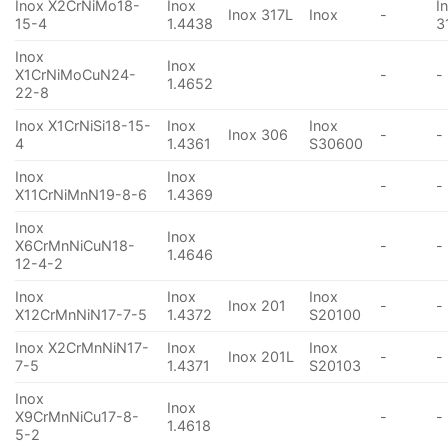
Inox X2CrNiMo18-
Inox
I
Inox 317L
Inox
-
15-4
1.4438
3
Inox
Inox
X1CrNiMoCuN24-
-
-
1.4652
22-8
Inox X1CrNiSi18-15-
Inox
Inox
Inox 306
-
-
4
1.4361
S30600
Inox
Inox
-
-
X11CrNiMnN19-8-6
1.4369
Inox
Inox
X6CrMnNiCuN18-
-
-
1.4646
12-4-2
Inox
Inox
Inox
Inox 201
-
-
X12CrMnNiN17-7-5
1.4372
S20100
Inox X2CrMnNiN17-
Inox
Inox
Inox 201L
-
-
7-5
1.4371
S20103
Inox
Inox
X9CrMnNiCu17-8-
-
-
1.4618
5-2