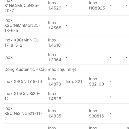
Inox
Inox
Inox
X1NiCrMoCuN25-
-
-
-
1.4529
N08925
20-7
Inox
Inox
X2CrNiMnMoN25-
-
1.4565
18-6-5
Inox X9CrMnNiCu
Inox
-
17-8-5-2
1.4618
Inox
Inox
-
-
-
1.3964
Dòng Austenitic - Các mác chịu nhiệt
Inox
Inox
Inox X8CrNiTi18-10
Inox 321
-
1.4878
S32100
Inox X15CrNiSi20-
Inox
-
12
1.4828
Inox
Inox
Inox
X9CrNiSiNCe21-11-
-
1.4835
S30815
2
Inox
Inox
I