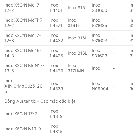
Inox X5CrNiMo17-
Inox
Inox
I
Inox 316
-
12-2
1.4401
S31600
3
Inox X6CrNiMoTi17-
Inox
Inox
Inox
I
-
12-2
1.4571
316Ti
S31635
3
Inox X2CrNiMo17-
Inox
Inox
I
Inox 316L
-
12-3
1.4432
S31603
3
Inox X2CrNiMo18-
Inox
Inox
I
Inox 316L
-
14-3
1.4435
S31603
3
Inox X2CrNiMoN17-
Inox
Inox
Inox
-
13-5
1.4439
317LMN
Inox
Inox
Inox
I
X1NiCrMoCu25-20-
-
1.4539
N08904
9
5
Dòng Austenitic - Các mác đặc biệt
Inox
Inox X5CrNi17-7
-
-
-
-
1.4319
Inox
Inox X5CrNiN19-9
-
-
-
-
1.4315