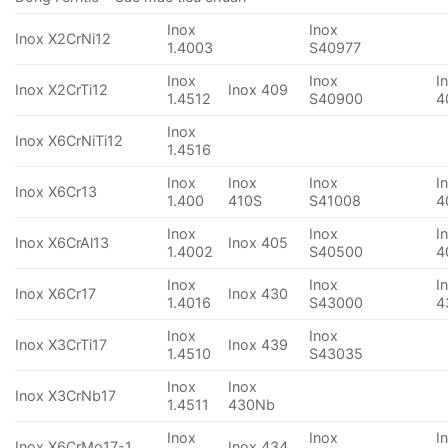
Inox
Inox
Inox X2CrNi12
1.4003
S40977
Inox
Inox
I
Inox X2CrTi12
Inox 409
1.4512
S40900
4
Inox
Inox X6CrNiTi12
1.4516
Inox
Inox
Inox
I
Inox X6Cr13
1.400
410S
S41008
4
Inox
Inox
I
Inox X6CrAl13
Inox 405
1.4002
S40500
4
Inox
Inox
I
Inox X6Cr17
Inox 430
1.4016
S43000
4
Inox
Inox
Inox X3CrTi17
Inox 439
1.4510
S43035
Inox
Inox
Inox X3CrNb17
1.4511
430Nb
Inox
Inox
I
Inox X6CrMo17-1
Inox 434