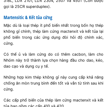
318L, LDX 2101, LDX 2304, 2507 và 4501 (Còn được
gọi là 25CR superduplex).
Martensitic & Kết tủa cứng
Mặc dù là loại thép ít phổ biến nhất trong bốn họ thép
không gỉ chính, thép làm cứng mactenxit và kết tủa lại
phổ biến trong các ứng dụng đòi hỏi độ chính xác,
cứng.
Có thể ủ và làm cứng do có thêm cacbon, làm cho
Nhóm này trở thành lựa chọn hàng đầu cho dao, kéo,
dao cạo và dụng cụ y tế.
Những hợp kim thép không gỉ này cung cấp khả năng
chống ăn mòn trung bình đến tốt và vẫn từ tính sau khi
cứng.
Các cấp phổ biến của thép làm cứng mactenxit và kết
tủa bao gồm các cấp 410 và 420.