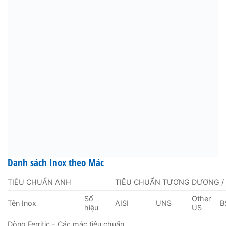
Danh sách Inox theo Mác
TIÊU CHUẨN ANH
TIÊU CHUẨN TƯƠNG ĐƯƠNG /
Số
Other
Tên Inox
AISI
UNS
B
hiệu
US
Dòng Ferritic - Các mác tiêu chuẩn