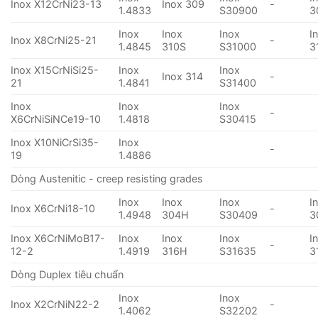
Inox X12CrNi23-13
Inox 309
-
1.4833
S30900
3
Inox
Inox
Inox
I
Inox X8CrNi25-21
-
1.4845
310S
S31000
3
Inox X15CrNiSi25-
Inox
Inox
Inox 314
-
21
1.4841
S31400
Inox
Inox
Inox
-
X6CrNiSiNCe19-10
1.4818
S30415
Inox X10NiCrSi35-
Inox
-
19
1.4886
Dòng Austenitic - creep resisting grades
Inox
Inox
Inox
I
Inox X6CrNi18-10
-
1.4948
304H
S30409
3
Inox X6CrNiMoB17-
Inox
Inox
Inox
I
-
12-2
1.4919
316H
S31635
3
Dòng Duplex tiêu chuẩn
Inox
Inox
Inox X2CrNiN22-2
-
1.4062
S32202