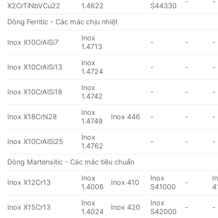
-
-
X2CrTiNbVCu22
1.4622
S44330
Dòng Ferritic - Các mác chịu nhiệt
Inox
Inox X10CrAlSi7
-
-
-
1.4713
Inox
Inox X10CrAlSi13
-
-
-
1.4724
Inox
Inox X10CrAlSi18
-
-
-
1.4742
Inox
Inox X18CrN28
Inox 446
-
-
-
1.4749
Inox
Inox X10CrAlSi25
-
-
-
1.4762
Dòng Martensitic - Các mác tiêu chuẩn
Inox
Inox
I
Inox X12Cr13
Inox 410
-
1.4006
S41000
4
Inox
Inox
Inox X15Cr13
Inox 420
-
-
1.4024
S42000