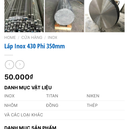
HOME
/
CỬA HÀNG
/
INOX
Láp Inox 430 Phi 350mm
50.000
₫
DANH MỤC VẬT LIỆU
INOX
TITAN
NIKEN
NHÔM
ĐỒNG
THÉP
VÀ CÁC LOẠI KHÁC
DANH MỤC SẢN PHẨM