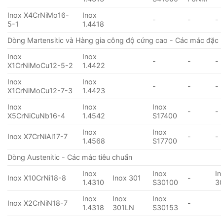
Inox X4CrNiMo16-
Inox
-
-
-
5-1
1.4418
Dòng Martensitic và Hàng gia công độ cứng cao - Các mác đặc 
Inox
Inox
-
-
-
X1CrNiMoCu12-5-2
1.4422
Inox
Inox
-
-
-
X1CrNiMoCu12-7-3
1.4423
Inox
Inox
Inox
-
-
X5CrNiCuNb16-4
1.4542
S17400
Inox
Inox
Inox X7CrNiAl17-7
-
-
1.4568
S17700
Dòng Austenitic - Các mác tiêu chuẩn
Inox
Inox
I
Inox X10CrNi18-8
Inox 301
-
1.4310
S30100
3
Inox
Inox
Inox
Inox X2CrNiN18-7
-
1.4318
301LN
S30153