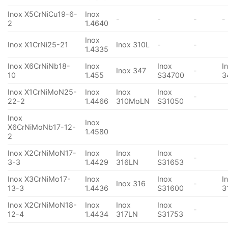
Inox X5CrNiCu19-6-
Inox
-
-
-
-
2
1.4640
Inox
Inox X1CrNi25-21
Inox 310L
-
-
1.4335
Inox X6CrNiNb18-
Inox
Inox
I
Inox 347
-
10
1.455
S34700
3
Inox X1CrNiMoN25-
Inox
Inox
Inox
-
22-2
1.4466
310MoLN
S31050
Inox
Inox
X6CrNiMoNb17-12-
1.4580
2
Inox X2CrNiMoN17-
Inox
Inox
Inox
-
3-3
1.4429
316LN
S31653
Inox X3CrNiMo17-
Inox
Inox
I
Inox 316
-
13-3
1.4436
S31600
3
Inox X2CrNiMoN18-
Inox
Inox
Inox
-
12-4
1.4434
317LN
S31753