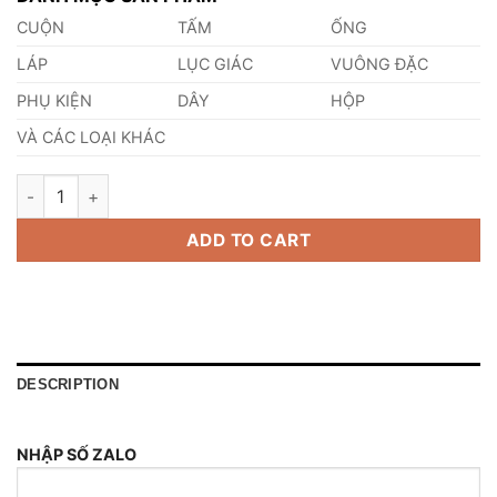
CUỘN
TẤM
ỐNG
LÁP
LỤC GIÁC
VUÔNG ĐẶC
PHỤ KIỆN
DÂY
HỘP
VÀ CÁC LOẠI KHÁC
Láp Inox 430 Phi 350mm quantity
ADD TO CART
DESCRIPTION
NHẬP SỐ ZALO