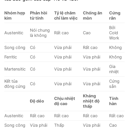
Nhóm hợp
Phản hồi
Tỷ lệ chăm
Chống ăn
Cứng
kim
từ tính
chỉ làm việc
mòn
rắn
Bởi
Nói chung
Austenitic
Rất cao
Cao
Cold
là không
Work
Song công
Có
Vừa phải
Rất cao
Không
Ferritic
Có
Vừa phải
Vừa phải
Không
Gia
Martensitic
Có
Vừa phải
Vừa phải
nhiệt
Kết tủa
Cứng
Có
Vừa phải
Vừa phải
đông cứng
sẵn
Kháng
Chịu nhiệt
Tính
Độ dẻo
nhiệt độ
độ cao
hàn
thấp
Austenitic
Rất cao
Rất cao
Rất cao
Rất cao
Song công
Vừa phải
Thấp
Vừa phải
Cao