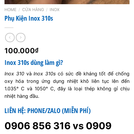
HOME
/
CỬA HÀNG
/
INOX
Phụ Kiện Inox 310s
100.000
₫
Inox 310s dùng làm gì?
Inox 310
và
Inox 310s
có sức đề kháng tốt để chống
oxy hóa trong ứng dụng nhiệt khô liên tục lên đến
1.035° C và 1050° C, đây là loại thép không gỉ chịu
nhiệt hàng đầu.
LIÊN HỆ: PHONE/ZALO (MIỄN PHÍ)
0906 856 316 vs 0909