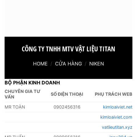
CÔNG TY TNHH MTV VẬT LIỆU TITAN
HOME
/
CỬA HÀNG
/
NIKEN
BỘ PHẬN KINH DOANH
CHUYÊN GIA TƯ
SỐ ĐIỆN THOẠI
PHỤ TRÁCH WEB
VẤN
MR TOÀN
0902456316
kimloaiviet.net
kimloaiviet.com
vatlieutitan.xyz