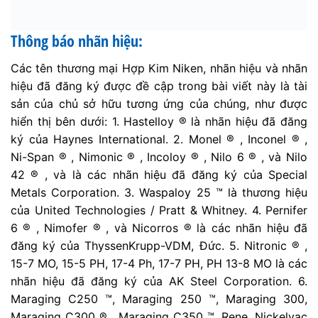
Thông báo nhãn hiệu:
Các tên thương mại Hợp Kim Niken, nhãn hiệu và nhãn
hiệu đã đăng ký được đề cập trong bài viết này là tài
sản của chủ sở hữu tương ứng của chúng, như được
hiển thị bên dưới: 1. Hastelloy ® là nhãn hiệu đã đăng
ký của Haynes International. 2. Monel ® , Inconel ® ,
Ni-Span ® , Nimonic ® , Incoloy ® , Nilo 6 ® , và Nilo
42 ® , và là các nhãn hiệu đã đăng ký của Special
Metals Corporation. 3. Waspaloy 25 ™ là thương hiệu
của United Technologies / Pratt & Whitney. 4. Pernifer
6 ® , Nimofer ® , và Nicorros ® là các nhãn hiệu đã
đăng ký của ThyssenKrupp-VDM, Đức. 5. Nitronic ® ,
15-7 MO, 15-5 PH, 17-4 Ph, 17-7 PH, PH 13-8 MO là các
nhãn hiệu đã đăng ký của AK Steel Corporation. 6.
Maraging C250 ™, Maraging 250 ™, Maraging 300,
Maraging C300 ® , Maraging C350 ™, Rene, Nickelvac