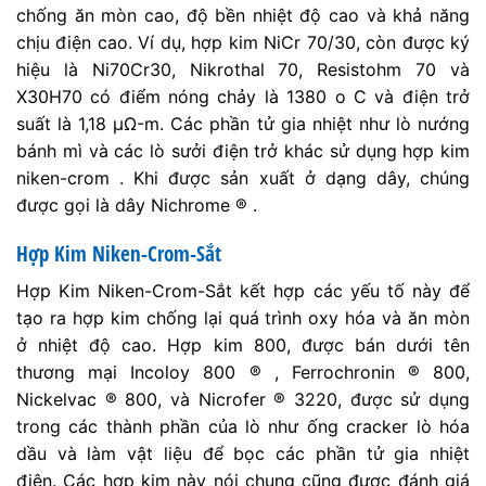
chống ăn mòn cao, độ bền nhiệt độ cao và khả năng
chịu điện cao. Ví dụ, hợp kim NiCr 70/30, còn được ký
hiệu là Ni70Cr30, Nikrothal 70, Resistohm 70 và
X30H70 có điểm nóng chảy là 1380 o C và điện trở
suất là 1,18 μΩ-m. Các phần tử gia nhiệt như lò nướng
bánh mì và các lò sưởi điện trở khác sử dụng hợp kim
niken-crom . Khi được sản xuất ở dạng dây, chúng
được gọi là dây Nichrome ® .
Hợp Kim Niken-Crom-Sắt
Hợp Kim Niken-Crom-Sắt kết hợp các yếu tố này để
tạo ra hợp kim chống lại quá trình oxy hóa và ăn mòn
ở nhiệt độ cao. Hợp kim 800, được bán dưới tên
thương mại Incoloy 800 ® , Ferrochronin ® 800,
Nickelvac ® 800, và Nicrofer ® 3220, được sử dụng
trong các thành phần của lò như ống cracker lò hóa
dầu và làm vật liệu để bọc các phần tử gia nhiệt
điện. Các hợp kim này nói chung cũng được đánh giá