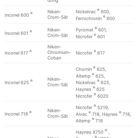
đồng
®
Nickelvac
600,
Niken-
®
Inconel 600
®
Crom-Sắt
Ferrochronin
600
®
Pyromet
601,
Niken-
®
Inconel 601
®
Crom-Sắt
Nicrofer
601
Niken-
®
®
Chromium-
Inconel 617
Nicrofer
617
Coban
®
Chornin
625,
®
Altemp
625,
Niken-
®
®
Inconel 625
Nickelvac
625,
Crom-Sắt
®
Haynes
625
®
Nicrofer
6020
®
Nicrofer
5219,
Niken-
®
®
®
Inconel 718
Alvac
718, Haynes
718,
Crom-Sắt
®
Altemp
718
®
Haynes X750
,
®