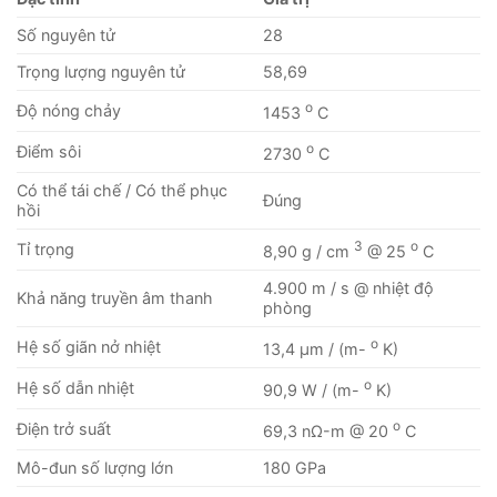
Số nguyên tử
28
Trọng lượng nguyên tử
58,69
o
Độ nóng chảy
1453
C
o
Điểm sôi
2730
C
Có thể tái chế / Có thể phục
Đúng
hồi
3
o
Tỉ trọng
8,90 g / cm
@ 25
C
4.900 m / s @ nhiệt độ
Khả năng truyền âm thanh
phòng
o
Hệ số giãn nở nhiệt
13,4 μm / (m-
K)
o
Hệ số dẫn nhiệt
90,9 W / (m-
K)
o
Điện trở suất
69,3 nΩ-m @ 20
C
Mô-đun số lượng lớn
180 GPa