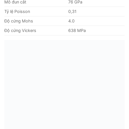
Mô đun cắt
76 GPa
Tỷ lệ Poisson
0,31
Độ cứng Mohs
4.0
Độ cứng Vickers
638 MPa