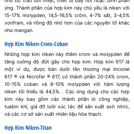
như bộ trao đổi nhiệt, thiết bị bay hơi hoặc bình phản
ứng. Thành phần của hợp kim này chủ yếu là niken với
15-17% molypden, 14,5-16,5% crôm, 4-7% sắt, 3-4,5%
vonfram, và nồng độ nhỏ hơn của các nguyên tố khác
như mangan.
Hợp Kim Niken-Crom-Coban
Những hợp kim niken này thêm crom và molypden để
tăng cường độ đứt gãy cho hợp kim. Hợp kim 617 là
một ví dụ, được bán dưới tên thương mại Inconel
617 ® và Nicrofer ® 617, có thành phần 20-24% crom,
10-15% coban và 8-10% molypden với hàm lượng
niken tối thiểu là 44,5%. . Các ứng dụng cho các hợp
kim này bao gồm các thành phần lò công nghiệp,
tuabin khí, giá đỡ lưới xúc tác để sản xuất axit nitric,
và các cơ sở sản xuất nhiên liệu hóa thạch.
Hợp Kim Niken-Titan