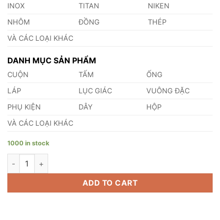
INOX
TITAN
NIKEN
NHÔM
ĐỒNG
THÉP
VÀ CÁC LOẠI KHÁC
DANH MỤC SẢN PHẨM
CUỘN
TẤM
ỐNG
LÁP
LỤC GIÁC
VUÔNG ĐẶC
PHỤ KIỆN
DÂY
HỘP
VÀ CÁC LOẠI KHÁC
1000 in stock
Láp LC Nickel 99.2 quantity
ADD TO CART