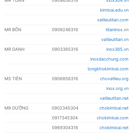
MR TUẤN
0909656316
inox304.vn
kimloai.edu.vn
vatlieutitan.com
MR BỐN
0909246316
titaninox
.vn
vatlieutitan.vn
MR DANH
0903365316
inox365.vn
inoxdacchung.com
tongkhokimloai.com
MS TIÊN
0906856316
chovatlieu.org
inox.org.vn
vatlieutitan.net
MR DƯỠNG
0902345304
chokimloai.net
0917345304
chokimloai.com
0969304316
chokimloai.net