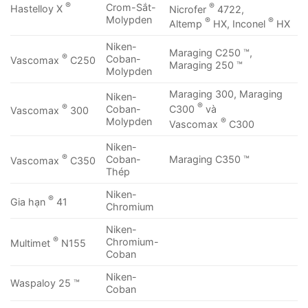
®
®
Crom-Sắt-
Hastelloy X
Nicrofer
4722,
Molypden
®
®
Altemp
HX, Inconel
HX
Niken-
Maraging C250 ™,
®
Coban-
Vascomax
C250
Maraging 250 ™
Molypden
Maraging 300, Maraging
Niken-
®
®
C300
và
Coban-
Vascomax
300
®
Molypden
Vascomax
C300
Niken-
®
Coban-
Maraging C350 ™
Vascomax
C350
Thép
Niken-
®
Gia hạn
41
Chromium
Niken-
®
Chromium-
Multimet
N155
Coban
Niken-
Waspaloy 25 ™
Coban