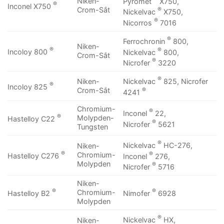
Niken-
Pyromet
X750,
®
Inconel X750
Crom-Sắt
®
Nickelvac
X750,
®
Nicorros
7016
®
Ferrochronin
800,
Niken-
®
®
Incoloy 800
Nickelvac
800,
Crom-Sắt
®
Nicrofer
3220
®
Nickelvac
825, Nicrofer
Niken-
®
Incoloy 825
®
Crom-Sắt
4241
Chromium-
®
Inconel
22,
®
Molypden-
Hastelloy C22
®
Nicrofer
5621
Tungsten
®
Nickelvac
HC-276,
Niken-
®
®
Chromium-
Hastelloy C276
Inconel
276,
Molypden
®
Nicrofer
5716
Niken-
®
®
Chromium-
Hastelloy B2
Nimofer
6928
Molypden
®
Nickelvac
HX,
Niken-