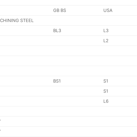
GB BS
USA
ACHINING STEEL
BL3
L3
L2
BS1
S1
S1
L6
7
7