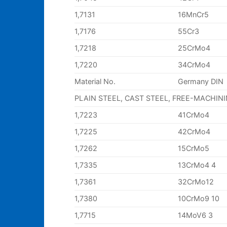
1,7131
16MnCr5
1,7176
55Cr3
1,7218
25CrMo4
1,7220
34CrMo4
Material No.
Germany DIN
PLAIN STEEL, CAST STEEL, FREE-MACHIN
1,7223
41CrMo4
1,7225
42CrMo4
1,7262
15CrMo5
1,7335
13CrMo4 4
1,7361
32CrMo12
1,7380
10CrMo9 10
1,7715
14MoV6 3