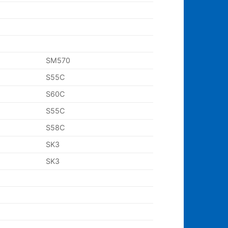
SM570
S55C
S60C
S55C
S58C
SK3
SK3