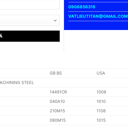
0906856316
VATLIEUTITAN@GMAIL.COM
GB BS
USA
MACHINING STEEL
14491CR
1008
040A10
1010
210M15
1108
080M15
1015