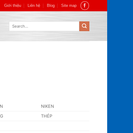
Giới thiệu
Liên hệ
Blog
Site map
Search
for:
AN
NIKEN
NG
THÉP