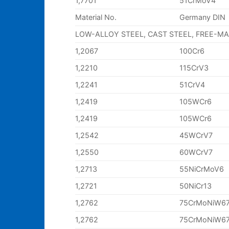
1,7701
51CrMoV4
Material No.
Germany DIN
LOW-ALLOY STEEL, CAST STEEL, FREE-M
1,2067
100Cr6
1,2210
115CrV3
1,2241
51CrV4
1,2419
105WCr6
1,2419
105WCr6
1,2542
45WCrV7
1,2550
60WCrV7
1,2713
55NiCrMoV6
1,2721
50NiCr13
1,2762
75CrMoNiW6
1,2762
75CrMoNiW6