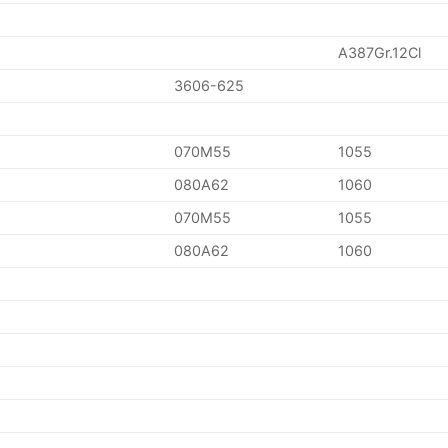
A387Gr.12Cl
3606-625
070M55
1055
080A62
1060
070M55
1055
080A62
1060