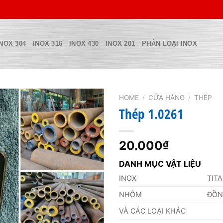
INOX 304
INOX 316
INOX 430
INOX 201
PHÂN LOẠI INOX
HOME
/
CỬA HÀNG
/
THÉP
Thép 1.0261
20.000
₫
DANH MỤC VẬT LIỆU
INOX
TIT
NHÔM
ĐỒ
VÀ CÁC LOẠI KHÁC