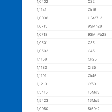
1,0402
C22
1,1141
Ck15
1,0036
USt37-3
1,0715
9SMn28
1,0718
9SMnPb28
1,0501
C35
1,0503
C45
1,1158
Ck25
1,1183
Cf35
1,1191
Ck45
1,1213
Cf53
1,5415
15Mo3
1,5423
16Mo5
1,0050
St50-2