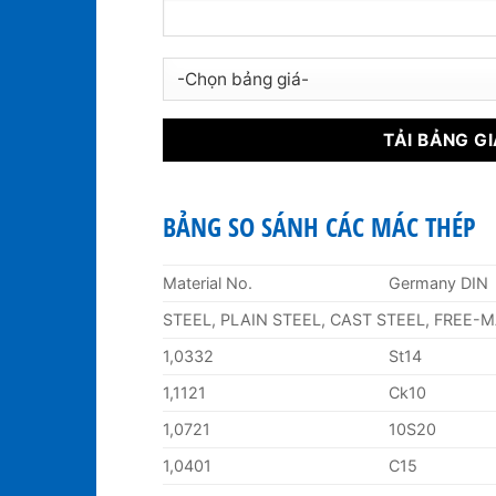
BẢNG SO SÁNH CÁC MÁC THÉP
Material No.
Germany DIN
STEEL, PLAIN STEEL, CAST STEEL, FREE-
1,0332
St14
1,1121
Ck10
1,0721
10S20
1,0401
C15