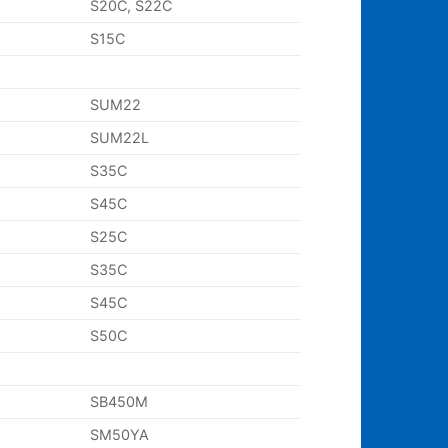
S20C, S22C
S15C
SUM22
SUM22L
S35C
S45C
S25C
S35C
S45C
S50C
SB450M
SM50YA