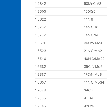
1,2842
90MnCrV8
1,3505
100Cr6
1,5622
14Ni6
1,5732
14NiCr10
1,5752
14NiCr14
1,6511
36CrNiMo4
1,6523
21NiCrMo2
1,6546
40NiCrMo22
1,6582
35CrNiMo6
1,6587
17CrNiMo6
1,6657
14NiCrMo34
1,7033
34Cr4
1,7035
41Cr4
1,7045
42Cr4