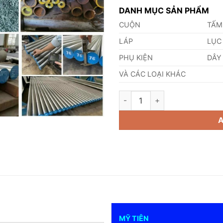
DANH MỤC SẢN PHẨM
CUỘN
TẤM
LÁP
LỤC
PHỤ KIỆN
DÂY
VÀ CÁC LOẠI KHÁC
Thép 1.0261 quantity
MỸ TIÊN