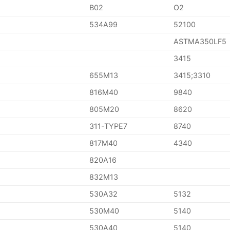
B02
O2
534A99
52100
ASTMA350LF5
3415
655M13
3415;3310
816M40
9840
805M20
8620
311-TYPE7
8740
817M40
4340
820A16
832M13
530A32
5132
530M40
5140
530A40
5140