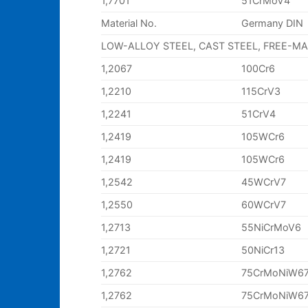
1,7701
51CrMoV4
Material No.
Germany DIN
LOW-ALLOY STEEL, CAST STEEL, FREE-M
1,2067
100Cr6
1,2210
115CrV3
1,2241
51CrV4
1,2419
105WCr6
1,2419
105WCr6
1,2542
45WCrV7
1,2550
60WCrV7
1,2713
55NiCrMoV6
1,2721
50NiCr13
1,2762
75CrMoNiW6
1,2762
75CrMoNiW6