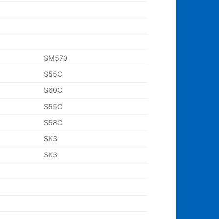
SM570
S55C
S60C
S55C
S58C
SK3
SK3