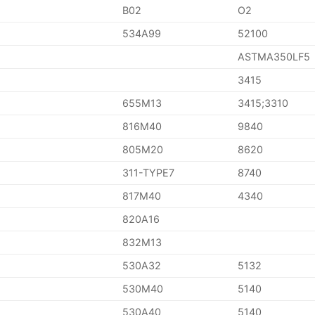
B02
O2
534A99
52100
ASTMA350LF5
3415
655M13
3415;3310
816M40
9840
805M20
8620
311-TYPE7
8740
817M40
4340
820A16
832M13
530A32
5132
530M40
5140
530A40
5140