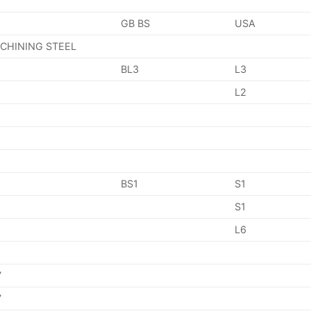
GB BS
USA
ACHINING STEEL
BL3
L3
L2
BS1
S1
S1
L6
7
7