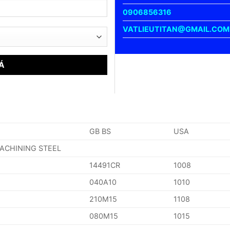
0906856316
VATLIEUTITAN@GMAIL.COM
GB BS
USA
MACHINING STEEL
14491CR
1008
040A10
1010
210M15
1108
080M15
1015