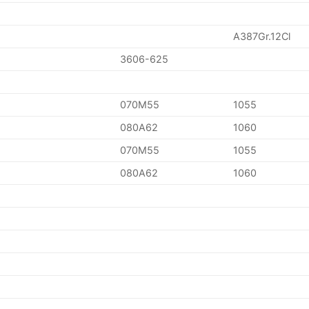
A387Gr.12Cl
3606-625
070M55
1055
080A62
1060
070M55
1055
080A62
1060