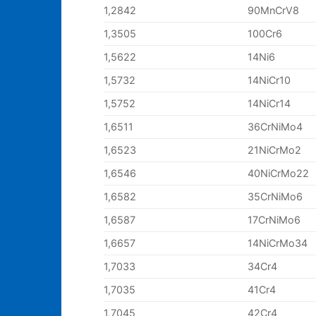
1,2842
90MnCrV8
1,3505
100Cr6
1,5622
14Ni6
1,5732
14NiCr10
1,5752
14NiCr14
1,6511
36CrNiMo4
1,6523
21NiCrMo2
1,6546
40NiCrMo22
1,6582
35CrNiMo6
1,6587
17CrNiMo6
1,6657
14NiCrMo34
1,7033
34Cr4
1,7035
41Cr4
1,7045
42Cr4