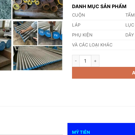
DANH MỤC SẢN PHẨM
CUỘN
TẤM
LÁP
LỤC
PHỤ KIỆN
DÂY
VÀ CÁC LOẠI KHÁC
Thép 1.2302 quantity
MỸ TIÊN