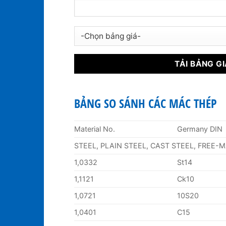
BẢNG SO SÁNH CÁC MÁC THÉP
Material No.
Germany DIN
STEEL, PLAIN STEEL, CAST STEEL, FREE-
1,0332
St14
1,1121
Ck10
1,0721
10S20
1,0401
C15