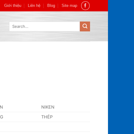
Giới thiệu
Liên hệ
Blog
Site map
Search
for:
AN
NIKEN
NG
THÉP