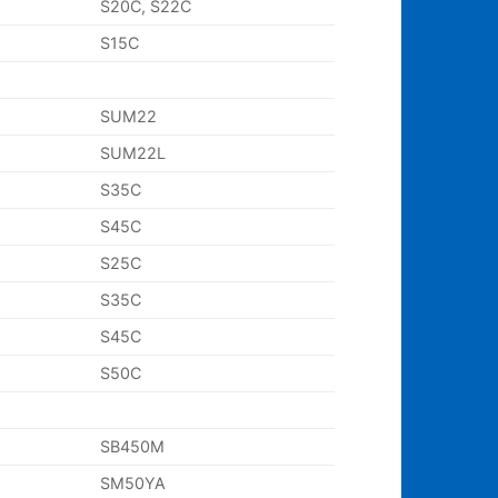
S20C, S22C
S15C
SUM22
SUM22L
S35C
S45C
S25C
S35C
S45C
S50C
SB450M
SM50YA