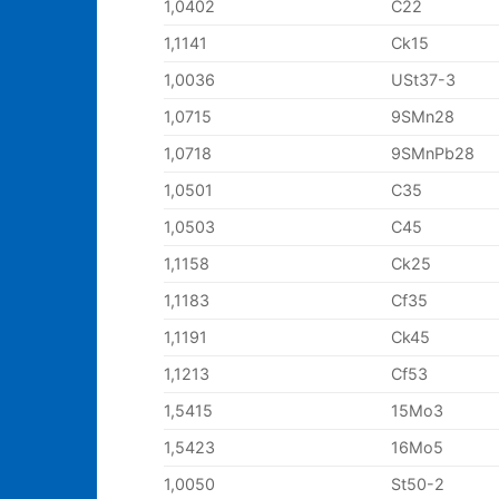
1,0402
C22
1,1141
Ck15
1,0036
USt37-3
1,0715
9SMn28
1,0718
9SMnPb28
1,0501
C35
1,0503
C45
1,1158
Ck25
1,1183
Cf35
1,1191
Ck45
1,1213
Cf53
1,5415
15Mo3
1,5423
16Mo5
1,0050
St50-2