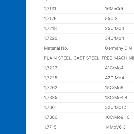
1,7131
16MnCr5
1,7176
55Cr3
1,7218
25CrMo4
1,7220
34CrMo4
Material No.
Germany DIN
PLAIN STEEL, CAST STEEL, FREE-MACHIN
1,7223
41CrMo4
1,7225
42CrMo4
1,7262
15CrMo5
1,7335
13CrMo4 4
1,7361
32CrMo12
1,7380
10CrMo9 10
1,7715
14MoV6 3