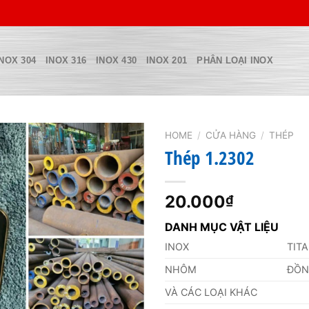
INOX 304
INOX 316
INOX 430
INOX 201
PHÂN LOẠI INOX
HOME
/
CỬA HÀNG
/
THÉP
Thép 1.2302
20.000
₫
DANH MỤC VẬT LIỆU
INOX
TIT
NHÔM
ĐỒ
VÀ CÁC LOẠI KHÁC