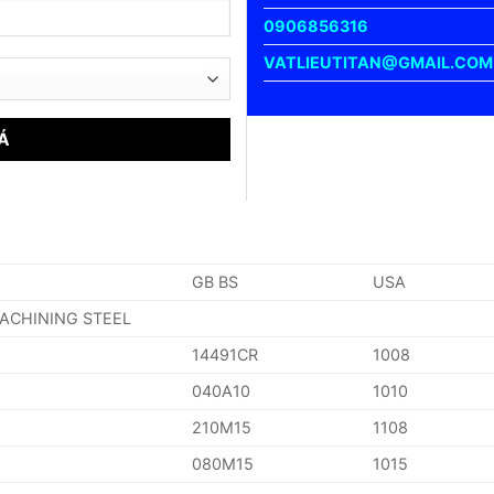
0906856316
VATLIEUTITAN@GMAIL.COM
GB BS
USA
MACHINING STEEL
14491CR
1008
040A10
1010
210M15
1108
080M15
1015