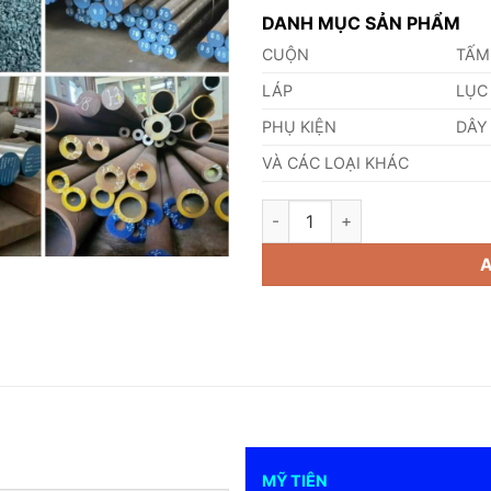
DANH MỤC SẢN PHẨM
CUỘN
TẤM
LÁP
LỤC
PHỤ KIỆN
DÂY
VÀ CÁC LOẠI KHÁC
Thép Tấm SLA325B - Bảng Giá 
MỸ TIÊN