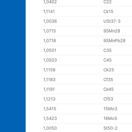
1,0402
C22
1,1141
Ck15
1,0036
USt37-3
1,0715
9SMn28
1,0718
9SMnPb28
1,0501
C35
1,0503
C45
1,1158
Ck25
1,1183
Cf35
1,1191
Ck45
1,1213
Cf53
1,5415
15Mo3
1,5423
16Mo5
1,0050
St50-2