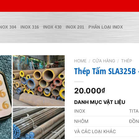
INOX 304
INOX 316
INOX 430
INOX 201
PHÂN LOẠI INOX
HOME
/
CỬA HÀNG
/
THÉP
Thép Tấm SLA325B –
20.000
₫
DANH MỤC VẬT LIỆU
INOX
TIT
NHÔM
ĐỒ
VÀ CÁC LOẠI KHÁC