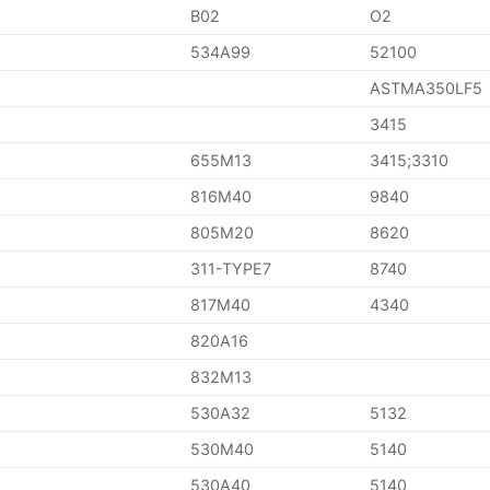
B02
O2
534A99
52100
ASTMA350LF5
3415
655M13
3415;3310
816M40
9840
805M20
8620
311-TYPE7
8740
817M40
4340
820A16
832M13
530A32
5132
530M40
5140
530A40
5140