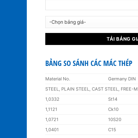
BẢNG SO SÁNH CÁC MÁC THÉP
Material No.
Germany DIN
STEEL, PLAIN STEEL, CAST STEEL, FREE-
1,0332
St14
1,1121
Ck10
1,0721
10S20
1,0401
C15