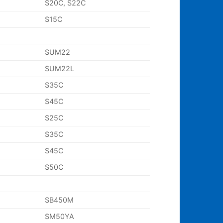
S20C, S22C
S15C
SUM22
SUM22L
S35C
S45C
S25C
S35C
S45C
S50C
SB450M
SM50YA