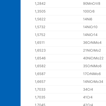
1,2842
90MnCrV8
1,3505
100Cr6
1,5622
14Ni6
1,5732
14NiCr10
1,5752
14NiCr14
1,6511
36CrNiMo4
1,6523
21NiCrMo2
1,6546
40NiCrMo22
1,6582
35CrNiMo6
1,6587
17CrNiMo6
1,6657
14NiCrMo34
1,7033
34Cr4
1,7035
41Cr4
1,7045
42Cr4