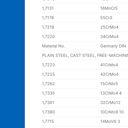
1,7131
16MnCr5
1,7176
55Cr3
1,7218
25CrMo4
1,7220
34CrMo4
Material No.
Germany DIN
PLAIN STEEL, CAST STEEL, FREE-MACHIN
1,7223
41CrMo4
1,7225
42CrMo4
1,7262
15CrMo5
1,7335
13CrMo4 4
1,7361
32CrMo12
1,7380
10CrMo9 10
1,7715
14MoV6 3