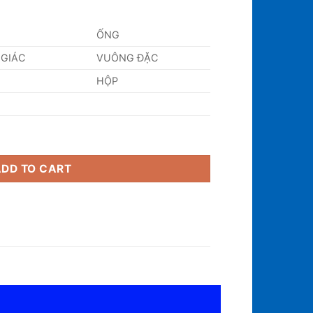
ỐNG
 GIÁC
VUÔNG ĐẶC
HỘP
Chi Tiết quantity
ADD TO CART