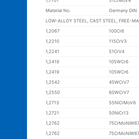
1,7701
51CrMoV4
Material No.
Germany DIN
LOW-ALLOY STEEL, CAST STEEL, FREE-M
1,2067
100Cr6
1,2210
115CrV3
1,2241
51CrV4
1,2419
105WCr6
1,2419
105WCr6
1,2542
45WCrV7
1,2550
60WCrV7
1,2713
55NiCrMoV6
1,2721
50NiCr13
1,2762
75CrMoNiW6
1,2762
75CrMoNiW6