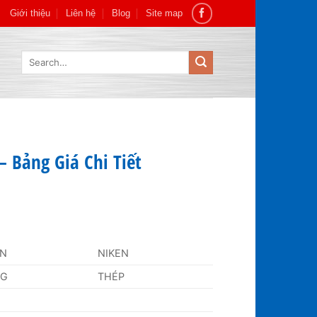
Giới thiệu
Liên hệ
Blog
Site map
Search
for:
 Bảng Giá Chi Tiết
AN
NIKEN
NG
THÉP