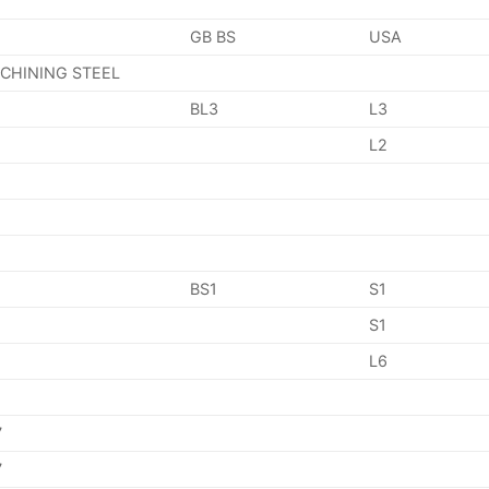
GB BS
USA
ACHINING STEEL
BL3
L3
L2
BS1
S1
S1
L6
7
7