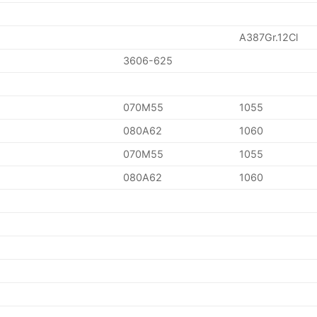
A387Gr.12Cl
3606-625
070M55
1055
080A62
1060
070M55
1055
080A62
1060