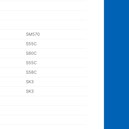
SM570
S55C
S60C
S55C
S58C
SK3
SK3