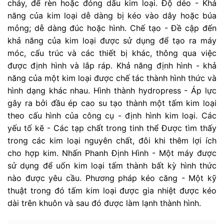
chảy, để rèn hoặc đóng dấu kim loại. Độ dẻo - Khả
năng của kim loại dễ dàng bị kéo vào dây hoặc búa
mỏng; dễ dàng đúc hoặc hình. Chế tạo - Đề cập đến
khả năng của kim loại được sử dụng để tạo ra máy
móc, cấu trúc và các thiết bị khác, thông qua việc
được định hình và lắp ráp. Khả năng định hình - khả
năng của một kim loại được chế tác thành hình thức và
hình dạng khác nhau. Hình thành hydropress - Áp lực
gây ra bởi đầu ép cao su tạo thành một tấm kim loại
theo cấu hình của công cụ - định hình kim loại. Các
yếu tố kẽ - Các tạp chất trong tinh thể Được tìm thấy
trong các kim loại nguyên chất, đôi khi thêm lợi ích
cho hợp kim. Nhấn Phanh Định Hình - Một máy được
sử dụng để uốn kim loại tấm thành bất kỳ hình thức
nào được yêu cầu. Phương pháp kéo căng - Một kỹ
thuật trong đó tấm kim loại được gia nhiệt được kéo
dài trên khuôn và sau đó được làm lạnh thành hình.