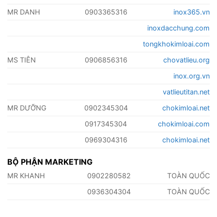
MR DANH
0903365316
inox365.vn
inoxdacchung.com
tongkhokimloai.com
MS TIÊN
0906856316
chovatlieu.org
inox.org.vn
vatlieutitan.net
MR DƯỠNG
0902345304
chokimloai.net
0917345304
chokimloai.com
0969304316
chokimloai.net
BỘ PHẬN MARKETING
MR KHANH
0902280582
TOÀN QUỐC
0936304304
TOÀN QUỐC