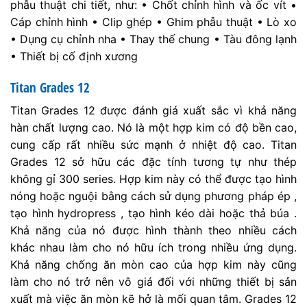
phẫu thuật chi tiết, như: • Chốt chỉnh hình và ốc vít •
Cáp chỉnh hình • Clip ghép • Ghim phẫu thuật • Lò xo
• Dụng cụ chỉnh nha • Thay thế chung • Tàu đông lạnh
• Thiết bị cố định xương
Titan Grades 12
Titan Grades 12 được đánh giá xuất sắc vì khả năng
hàn chất lượng cao. Nó là một hợp kim có độ bền cao,
cung cấp rất nhiều sức mạnh ở nhiệt độ cao. Titan
Grades 12 sở hữu các đặc tính tương tự như thép
không gỉ 300 series. Hợp kim này có thể được tạo hình
nóng hoặc nguội bằng cách sử dụng phương pháp ép ,
tạo hình hydropress , tạo hình kéo dài hoặc thả búa .
Khả năng của nó được hình thành theo nhiều cách
khác nhau làm cho nó hữu ích trong nhiều ứng dụng.
Khả năng chống ăn mòn cao của hợp kim này cũng
làm cho nó trở nên vô giá đối với những thiết bị sản
xuất mà việc ăn mòn kẽ hở là mối quan tâm. Grades 12