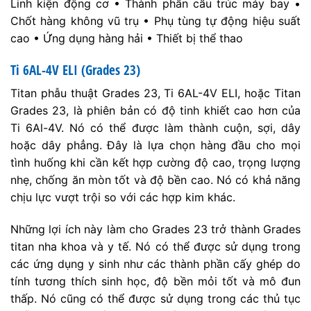
Linh kiện động cơ • Thành phần cấu trúc máy bay •
Chốt hàng không vũ trụ • Phụ tùng tự động hiệu suất
cao • Ứng dụng hàng hải • Thiết bị thể thao
Ti 6AL-4V ELI (Grades 23)
Titan phẫu thuật Grades 23, Ti 6AL-4V ELI, hoặc Titan
Grades 23, là phiên bản có độ tinh khiết cao hơn của
Ti 6Al-4V. Nó có thể được làm thành cuộn, sợi, dây
hoặc dây phẳng. Đây là lựa chọn hàng đầu cho mọi
tình huống khi cần kết hợp cường độ cao, trọng lượng
nhẹ, chống ăn mòn tốt và độ bền cao. Nó có khả năng
chịu lực vượt trội so với các hợp kim khác.
Những lợi ích này làm cho Grades 23 trở thành Grades
titan nha khoa và y tế. Nó có thể được sử dụng trong
các ứng dụng y sinh như các thành phần cấy ghép do
tính tương thích sinh học, độ bền mỏi tốt và mô đun
thấp. Nó cũng có thể được sử dụng trong các thủ tục