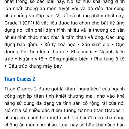
nhất trong số các loại này. Nó sở hữu khả năng định
lớn nhất chống ăn mòn tuyệt vời và độ dẻo dai cũng
như chống va đập cao. Vì tất cả những phẩm chất này,
Grade 1 (CP1) là vật liệu được lựa chọn cho bất kỳ ứng
dụng nơi cần phải định hình nhiều và là thường có sẵn
nhiều hình thức như: như là tấm titan và ống. Các ứng
dụng bao gồm: • Xử lý hóa học • Sản xuất clo • Cực
dương ổn định kích thước • Khử muối • Ngành kiến
trúc • Ngành y tế • Công nghiệp biển • Phụ tùng ô tô
• Cấu trúc khung máy bay
Titan Grades 2
Titan Grades 2 được gọi là titan “ngựa kéo” của ngành
công nghiệp titan tinh khiết thương mại, nhờ vào khả
năng sử dụng đa dạng và tính sẵn có rộng rãi của nó.
Nó chia sẻ nhiều đặc điểm tương tự như titan Grades 1,
nhưng nó mạnh hơn một chút. Cả hai đều có khả năng
chống ăn mòn như nhau. Loại này sở hữu khả năng hàn