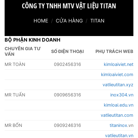
CÔNG TY TNHH MTV VẬT LIỆU TITAN
HOME
/
CỬA HÀNG
/
TITAN
BỘ PHẬN KINH DOANH
CHUYÊN GIA TƯ
SỐ ĐIỆN THOẠI
PHỤ TRÁCH WEB
VẤN
MR TOÀN
0902456316
kimloaiviet.net
kimloaiviet.com
vatlieutitan.xyz
MR TUẤN
0909656316
inox304.vn
kimloai.edu.vn
vatlieutitan.com
MR BỐN
0909246316
titaninox
.vn
vatlieutitan.vn