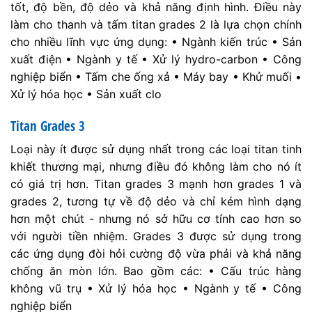
tốt, độ bền, độ dẻo và khả năng định hình. Điều này
làm cho thanh và tấm titan grades 2 là lựa chọn chính
cho nhiều lĩnh vực ứng dụng: • Ngành kiến trúc • Sản
xuất điện • Ngành y tế • Xử lý hydro-carbon • Công
nghiệp biển • Tấm che ống xả • Máy bay • Khử muối •
Xử lý hóa học • Sản xuất clo
Titan Grades 3
Loại này ít được sử dụng nhất trong các loại titan tinh
khiết thương mại, nhưng điều đó không làm cho nó ít
có giá trị hơn. Titan grades 3 mạnh hơn grades 1 và
grades 2, tương tự về độ dẻo và chỉ kém hình dạng
hơn một chút - nhưng nó sở hữu cơ tính cao hơn so
với người tiền nhiệm. Grades 3 được sử dụng trong
các ứng dụng đòi hỏi cường độ vừa phải và khả năng
chống ăn mòn lớn. Bao gồm các: • Cấu trúc hàng
không vũ trụ • Xử lý hóa học • Ngành y tế • Công
nghiệp biển