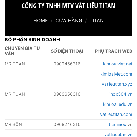
CÔNG TY TNHH MTV VẬT LIỆU TITAN
HOME
/
CỬA HÀNG
/
TITAN
BỘ PHẬN KINH DOANH
CHUYÊN GIA TƯ
SỐ ĐIỆN THOẠI
PHỤ TRÁCH WEB
VẤN
MR TOÀN
0902456316
kimloaiviet.net
kimloaiviet.com
vatlieutitan.xyz
MR TUẤN
0909656316
inox304.vn
kimloai.edu.vn
vatlieutitan.com
MR BỐN
0909246316
titaninox
.vn
vatlieutitan.vn