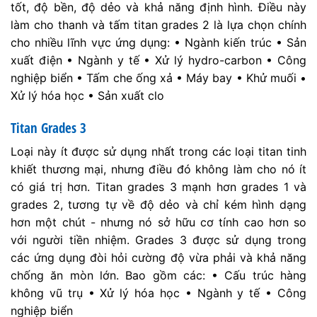
tốt, độ bền, độ dẻo và khả năng định hình. Điều này
làm cho thanh và tấm titan grades 2 là lựa chọn chính
cho nhiều lĩnh vực ứng dụng: • Ngành kiến trúc • Sản
xuất điện • Ngành y tế • Xử lý hydro-carbon • Công
nghiệp biển • Tấm che ống xả • Máy bay • Khử muối •
Xử lý hóa học • Sản xuất clo
Titan Grades 3
Loại này ít được sử dụng nhất trong các loại titan tinh
khiết thương mại, nhưng điều đó không làm cho nó ít
có giá trị hơn. Titan grades 3 mạnh hơn grades 1 và
grades 2, tương tự về độ dẻo và chỉ kém hình dạng
hơn một chút - nhưng nó sở hữu cơ tính cao hơn so
với người tiền nhiệm. Grades 3 được sử dụng trong
các ứng dụng đòi hỏi cường độ vừa phải và khả năng
chống ăn mòn lớn. Bao gồm các: • Cấu trúc hàng
không vũ trụ • Xử lý hóa học • Ngành y tế • Công
nghiệp biển