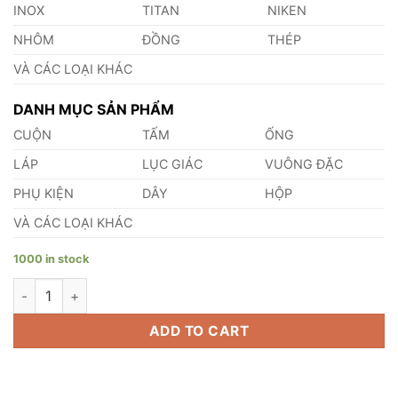
INOX
TITAN
NIKEN
NHÔM
ĐỒNG
THÉP
VÀ CÁC LOẠI KHÁC
DANH MỤC SẢN PHẨM
CUỘN
TẤM
ỐNG
LÁP
LỤC GIÁC
VUÔNG ĐẶC
PHỤ KIỆN
DÂY
HỘP
VÀ CÁC LOẠI KHÁC
1000 in stock
Cuộn Titan Grades 5 quantity
ADD TO CART