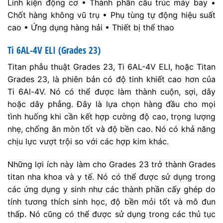
Linh kiện động cơ • Thành phần cấu trúc máy bay •
Chốt hàng không vũ trụ • Phụ tùng tự động hiệu suất
cao • Ứng dụng hàng hải • Thiết bị thể thao
Ti 6AL-4V ELI (Grades 23)
Titan phẫu thuật Grades 23, Ti 6AL-4V ELI, hoặc Titan
Grades 23, là phiên bản có độ tinh khiết cao hơn của
Ti 6Al-4V. Nó có thể được làm thành cuộn, sợi, dây
hoặc dây phẳng. Đây là lựa chọn hàng đầu cho mọi
tình huống khi cần kết hợp cường độ cao, trọng lượng
nhẹ, chống ăn mòn tốt và độ bền cao. Nó có khả năng
chịu lực vượt trội so với các hợp kim khác.
Những lợi ích này làm cho Grades 23 trở thành Grades
titan nha khoa và y tế. Nó có thể được sử dụng trong
các ứng dụng y sinh như các thành phần cấy ghép do
tính tương thích sinh học, độ bền mỏi tốt và mô đun
thấp. Nó cũng có thể được sử dụng trong các thủ tục