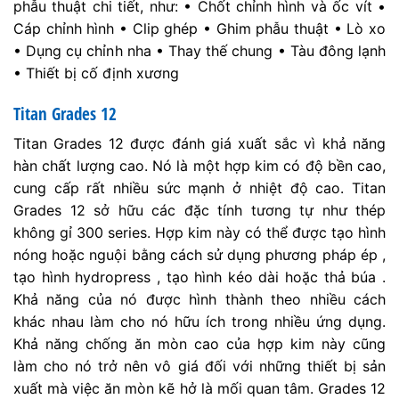
phẫu thuật chi tiết, như: • Chốt chỉnh hình và ốc vít •
Cáp chỉnh hình • Clip ghép • Ghim phẫu thuật • Lò xo
• Dụng cụ chỉnh nha • Thay thế chung • Tàu đông lạnh
• Thiết bị cố định xương
Titan Grades 12
Titan Grades 12 được đánh giá xuất sắc vì khả năng
hàn chất lượng cao. Nó là một hợp kim có độ bền cao,
cung cấp rất nhiều sức mạnh ở nhiệt độ cao. Titan
Grades 12 sở hữu các đặc tính tương tự như thép
không gỉ 300 series. Hợp kim này có thể được tạo hình
nóng hoặc nguội bằng cách sử dụng phương pháp ép ,
tạo hình hydropress , tạo hình kéo dài hoặc thả búa .
Khả năng của nó được hình thành theo nhiều cách
khác nhau làm cho nó hữu ích trong nhiều ứng dụng.
Khả năng chống ăn mòn cao của hợp kim này cũng
làm cho nó trở nên vô giá đối với những thiết bị sản
xuất mà việc ăn mòn kẽ hở là mối quan tâm. Grades 12