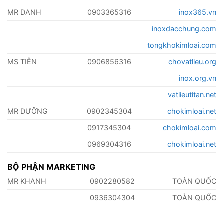
MR DANH
0903365316
inox365.vn
inoxdacchung.com
tongkhokimloai.com
MS TIÊN
0906856316
chovatlieu.org
inox.org.vn
vatlieutitan.net
MR DƯỠNG
0902345304
chokimloai.net
0917345304
chokimloai.com
0969304316
chokimloai.net
BỘ PHẬN MARKETING
MR KHANH
0902280582
TOÀN QUỐC
0936304304
TOÀN QUỐC