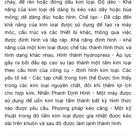
chảy, để rèn hoặc đóng dấu kim loại. Độ dẻo - Khả
năng của kim loại dễ dàng bị kéo vào dây hoặc búa
mỏng; dễ dàng đúc hoặc hình. Chế tạo - Đề cập đến
khả năng của kim loại được sử dụng để tạo ra máy
móc, cấu trúc và các thiết bị khác, thông qua việc
được định hình và lắp ráp. Khả năng định hình - khả
năng của một kim loại được chế tác thành hình thức và
hình dạng khác nhau. Hình thành hydropress - Áp lực
gây ra bởi đầu ép cao su tạo thành một tấm kim loại
theo cấu hình của công cụ - định hình kim loại. Các
yếu tố kẽ - Các tạp chất trong tinh thể Được tìm thấy
trong các kim loại nguyên chất, đôi khi thêm lợi ích
cho hợp kim. Nhấn Phanh Định Hình - Một máy được
sử dụng để uốn kim loại tấm thành bất kỳ hình thức
nào được yêu cầu. Phương pháp kéo căng - Một kỹ
thuật trong đó tấm kim loại được gia nhiệt được kéo
dài trên khuôn và sau đó được làm lạnh thành hình.