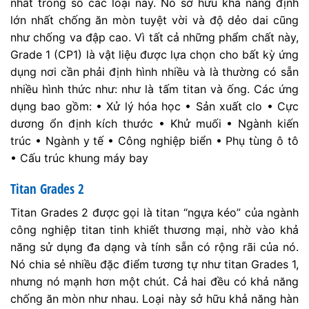
nhất trong số các loại này. Nó sở hữu khả năng định
lớn nhất chống ăn mòn tuyệt vời và độ dẻo dai cũng
như chống va đập cao. Vì tất cả những phẩm chất này,
Grade 1 (CP1) là vật liệu được lựa chọn cho bất kỳ ứng
dụng nơi cần phải định hình nhiều và là thường có sẵn
nhiều hình thức như: như là tấm titan và ống. Các ứng
dụng bao gồm: • Xử lý hóa học • Sản xuất clo • Cực
dương ổn định kích thước • Khử muối • Ngành kiến
trúc • Ngành y tế • Công nghiệp biển • Phụ tùng ô tô
• Cấu trúc khung máy bay
Titan Grades 2
Titan Grades 2 được gọi là titan “ngựa kéo” của ngành
công nghiệp titan tinh khiết thương mại, nhờ vào khả
năng sử dụng đa dạng và tính sẵn có rộng rãi của nó.
Nó chia sẻ nhiều đặc điểm tương tự như titan Grades 1,
nhưng nó mạnh hơn một chút. Cả hai đều có khả năng
chống ăn mòn như nhau. Loại này sở hữu khả năng hàn