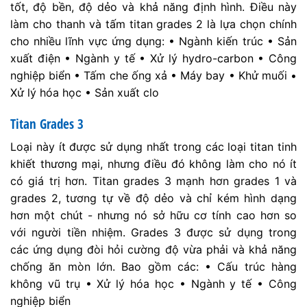
tốt, độ bền, độ dẻo và khả năng định hình. Điều này
làm cho thanh và tấm titan grades 2 là lựa chọn chính
cho nhiều lĩnh vực ứng dụng: • Ngành kiến trúc • Sản
xuất điện • Ngành y tế • Xử lý hydro-carbon • Công
nghiệp biển • Tấm che ống xả • Máy bay • Khử muối •
Xử lý hóa học • Sản xuất clo
Titan Grades 3
Loại này ít được sử dụng nhất trong các loại titan tinh
khiết thương mại, nhưng điều đó không làm cho nó ít
có giá trị hơn. Titan grades 3 mạnh hơn grades 1 và
grades 2, tương tự về độ dẻo và chỉ kém hình dạng
hơn một chút - nhưng nó sở hữu cơ tính cao hơn so
với người tiền nhiệm. Grades 3 được sử dụng trong
các ứng dụng đòi hỏi cường độ vừa phải và khả năng
chống ăn mòn lớn. Bao gồm các: • Cấu trúc hàng
không vũ trụ • Xử lý hóa học • Ngành y tế • Công
nghiệp biển