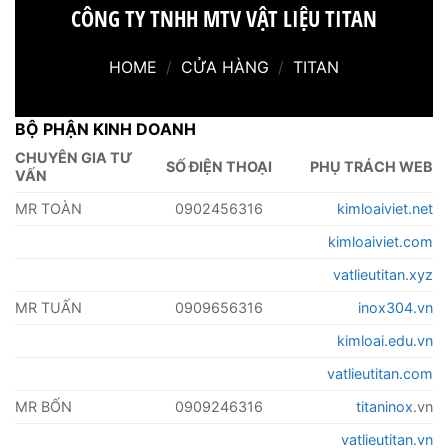
CÔNG TY TNHH MTV VẬT LIỆU TITAN
HOME
/
CỬA HÀNG
/
TITAN
BỘ PHẬN KINH DOANH
CHUYÊN GIA TƯ
SỐ ĐIỆN THOẠI
PHỤ TRÁCH WEB
VẤN
MR TOÀN
0902456316
kimloaiviet.net
kimloaiviet.com
vatlieutitan.xyz
MR TUẤN
0909656316
inox304.vn
kimloai.edu.vn
vatlieutitan.com
MR BỐN
0909246316
titaninox
.vn
vatlieutitan.vn