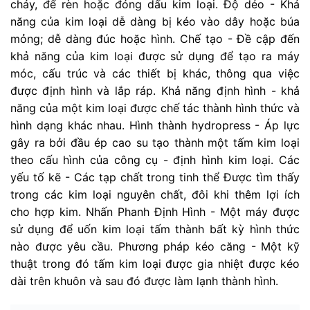
chảy, để rèn hoặc đóng dấu kim loại. Độ dẻo - Khả
năng của kim loại dễ dàng bị kéo vào dây hoặc búa
mỏng; dễ dàng đúc hoặc hình. Chế tạo - Đề cập đến
khả năng của kim loại được sử dụng để tạo ra máy
móc, cấu trúc và các thiết bị khác, thông qua việc
được định hình và lắp ráp. Khả năng định hình - khả
năng của một kim loại được chế tác thành hình thức và
hình dạng khác nhau. Hình thành hydropress - Áp lực
gây ra bởi đầu ép cao su tạo thành một tấm kim loại
theo cấu hình của công cụ - định hình kim loại. Các
yếu tố kẽ - Các tạp chất trong tinh thể Được tìm thấy
trong các kim loại nguyên chất, đôi khi thêm lợi ích
cho hợp kim. Nhấn Phanh Định Hình - Một máy được
sử dụng để uốn kim loại tấm thành bất kỳ hình thức
nào được yêu cầu. Phương pháp kéo căng - Một kỹ
thuật trong đó tấm kim loại được gia nhiệt được kéo
dài trên khuôn và sau đó được làm lạnh thành hình.