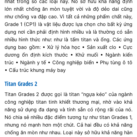
nhất trong số các loại này. Nó sở hữu khả năng định
lớn nhất chống ăn mòn tuyệt vời và độ dẻo dai cũng
như chống va đập cao. Vì tất cả những phẩm chất này,
Grade 1 (CP1) là vật liệu được lựa chọn cho bất kỳ ứng
dụng nơi cần phải định hình nhiều và là thường có sẵn
nhiều hình thức như: như là tấm titan và ống. Các ứng
dụng bao gồm: • Xử lý hóa học • Sản xuất clo • Cực
dương ổn định kích thước • Khử muối • Ngành kiến
trúc • Ngành y tế • Công nghiệp biển • Phụ tùng ô tô
• Cấu trúc khung máy bay
Titan Grades 2
Titan Grades 2 được gọi là titan “ngựa kéo” của ngành
công nghiệp titan tinh khiết thương mại, nhờ vào khả
năng sử dụng đa dạng và tính sẵn có rộng rãi của nó.
Nó chia sẻ nhiều đặc điểm tương tự như titan Grades 1,
nhưng nó mạnh hơn một chút. Cả hai đều có khả năng
chống ăn mòn như nhau. Loại này sở hữu khả năng hàn