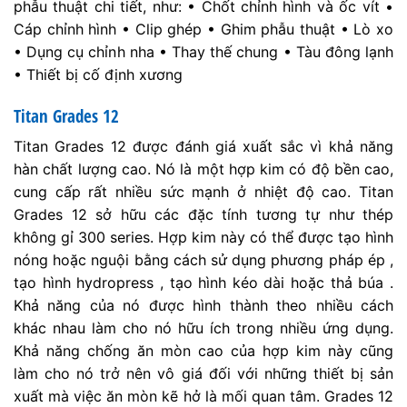
phẫu thuật chi tiết, như: • Chốt chỉnh hình và ốc vít •
Cáp chỉnh hình • Clip ghép • Ghim phẫu thuật • Lò xo
• Dụng cụ chỉnh nha • Thay thế chung • Tàu đông lạnh
• Thiết bị cố định xương
Titan Grades 12
Titan Grades 12 được đánh giá xuất sắc vì khả năng
hàn chất lượng cao. Nó là một hợp kim có độ bền cao,
cung cấp rất nhiều sức mạnh ở nhiệt độ cao. Titan
Grades 12 sở hữu các đặc tính tương tự như thép
không gỉ 300 series. Hợp kim này có thể được tạo hình
nóng hoặc nguội bằng cách sử dụng phương pháp ép ,
tạo hình hydropress , tạo hình kéo dài hoặc thả búa .
Khả năng của nó được hình thành theo nhiều cách
khác nhau làm cho nó hữu ích trong nhiều ứng dụng.
Khả năng chống ăn mòn cao của hợp kim này cũng
làm cho nó trở nên vô giá đối với những thiết bị sản
xuất mà việc ăn mòn kẽ hở là mối quan tâm. Grades 12