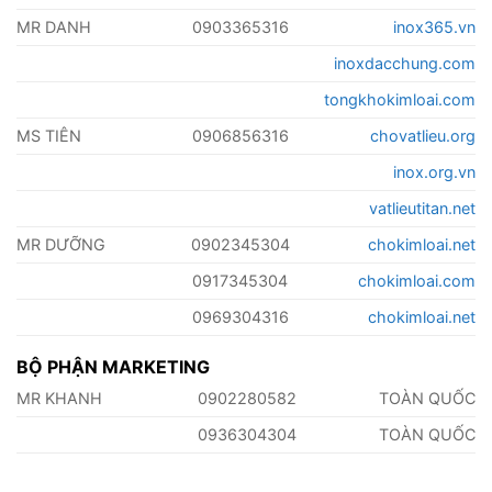
MR DANH
0903365316
inox365.vn
inoxdacchung.com
tongkhokimloai.com
MS TIÊN
0906856316
chovatlieu.org
inox.org.vn
vatlieutitan.net
MR DƯỠNG
0902345304
chokimloai.net
0917345304
chokimloai.com
0969304316
chokimloai.net
BỘ PHẬN MARKETING
MR KHANH
0902280582
TOÀN QUỐC
0936304304
TOÀN QUỐC