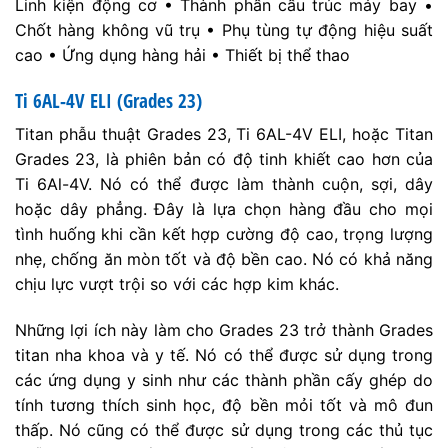
Linh kiện động cơ • Thành phần cấu trúc máy bay •
Chốt hàng không vũ trụ • Phụ tùng tự động hiệu suất
cao • Ứng dụng hàng hải • Thiết bị thể thao
Ti 6AL-4V ELI (Grades 23)
Titan phẫu thuật Grades 23, Ti 6AL-4V ELI, hoặc Titan
Grades 23, là phiên bản có độ tinh khiết cao hơn của
Ti 6Al-4V. Nó có thể được làm thành cuộn, sợi, dây
hoặc dây phẳng. Đây là lựa chọn hàng đầu cho mọi
tình huống khi cần kết hợp cường độ cao, trọng lượng
nhẹ, chống ăn mòn tốt và độ bền cao. Nó có khả năng
chịu lực vượt trội so với các hợp kim khác.
Những lợi ích này làm cho Grades 23 trở thành Grades
titan nha khoa và y tế. Nó có thể được sử dụng trong
các ứng dụng y sinh như các thành phần cấy ghép do
tính tương thích sinh học, độ bền mỏi tốt và mô đun
thấp. Nó cũng có thể được sử dụng trong các thủ tục