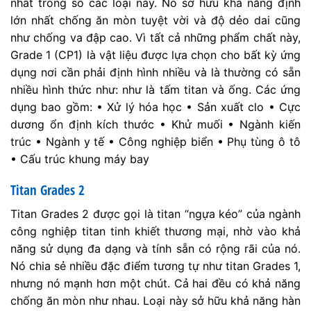
nhất trong số các loại này. Nó sở hữu khả năng định
lớn nhất chống ăn mòn tuyệt vời và độ dẻo dai cũng
như chống va đập cao. Vì tất cả những phẩm chất này,
Grade 1 (CP1) là vật liệu được lựa chọn cho bất kỳ ứng
dụng nơi cần phải định hình nhiều và là thường có sẵn
nhiều hình thức như: như là tấm titan và ống. Các ứng
dụng bao gồm: • Xử lý hóa học • Sản xuất clo • Cực
dương ổn định kích thước • Khử muối • Ngành kiến
trúc • Ngành y tế • Công nghiệp biển • Phụ tùng ô tô
• Cấu trúc khung máy bay
Titan Grades 2
Titan Grades 2 được gọi là titan “ngựa kéo” của ngành
công nghiệp titan tinh khiết thương mại, nhờ vào khả
năng sử dụng đa dạng và tính sẵn có rộng rãi của nó.
Nó chia sẻ nhiều đặc điểm tương tự như titan Grades 1,
nhưng nó mạnh hơn một chút. Cả hai đều có khả năng
chống ăn mòn như nhau. Loại này sở hữu khả năng hàn