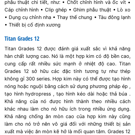
phẫu thuật chi tiết, như: • Chốt chỉnh hình và ốc vít •
Cáp chỉnh hình • Clip ghép • Ghim phẫu thuật • Lò xo
• Dụng cụ chỉnh nha • Thay thế chung • Tàu đông lạnh
• Thiết bị cố định xương
Titan Grades 12
Titan Grades 12 được đánh giá xuất sắc vì khả năng
hàn chất lượng cao. Nó là một hợp kim có độ bền cao,
cung cấp rất nhiều sức mạnh ở nhiệt độ cao. Titan
Grades 12 sở hữu các đặc tính tương tự như thép
không gỉ 300 series. Hợp kim này có thể được tạo hình
nóng hoặc nguội bằng cách sử dụng phương pháp ép ,
tạo hình hydropress , tạo hình kéo dài hoặc thả búa .
Khả năng của nó được hình thành theo nhiều cách
khác nhau làm cho nó hữu ích trong nhiều ứng dụng.
Khả năng chống ăn mòn cao của hợp kim này cũng
làm cho nó trở nên vô giá đối với những thiết bị sản
xuất mà việc ăn mòn kẽ hở là mối quan tâm. Grades 12