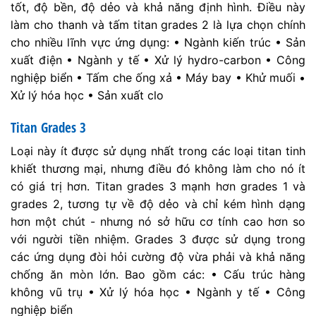
tốt, độ bền, độ dẻo và khả năng định hình. Điều này
làm cho thanh và tấm titan grades 2 là lựa chọn chính
cho nhiều lĩnh vực ứng dụng: • Ngành kiến trúc • Sản
xuất điện • Ngành y tế • Xử lý hydro-carbon • Công
nghiệp biển • Tấm che ống xả • Máy bay • Khử muối •
Xử lý hóa học • Sản xuất clo
Titan Grades 3
Loại này ít được sử dụng nhất trong các loại titan tinh
khiết thương mại, nhưng điều đó không làm cho nó ít
có giá trị hơn. Titan grades 3 mạnh hơn grades 1 và
grades 2, tương tự về độ dẻo và chỉ kém hình dạng
hơn một chút - nhưng nó sở hữu cơ tính cao hơn so
với người tiền nhiệm. Grades 3 được sử dụng trong
các ứng dụng đòi hỏi cường độ vừa phải và khả năng
chống ăn mòn lớn. Bao gồm các: • Cấu trúc hàng
không vũ trụ • Xử lý hóa học • Ngành y tế • Công
nghiệp biển