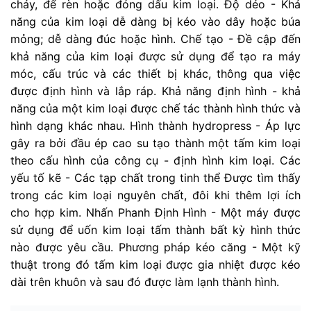
chảy, để rèn hoặc đóng dấu kim loại. Độ dẻo - Khả
năng của kim loại dễ dàng bị kéo vào dây hoặc búa
mỏng; dễ dàng đúc hoặc hình. Chế tạo - Đề cập đến
khả năng của kim loại được sử dụng để tạo ra máy
móc, cấu trúc và các thiết bị khác, thông qua việc
được định hình và lắp ráp. Khả năng định hình - khả
năng của một kim loại được chế tác thành hình thức và
hình dạng khác nhau. Hình thành hydropress - Áp lực
gây ra bởi đầu ép cao su tạo thành một tấm kim loại
theo cấu hình của công cụ - định hình kim loại. Các
yếu tố kẽ - Các tạp chất trong tinh thể Được tìm thấy
trong các kim loại nguyên chất, đôi khi thêm lợi ích
cho hợp kim. Nhấn Phanh Định Hình - Một máy được
sử dụng để uốn kim loại tấm thành bất kỳ hình thức
nào được yêu cầu. Phương pháp kéo căng - Một kỹ
thuật trong đó tấm kim loại được gia nhiệt được kéo
dài trên khuôn và sau đó được làm lạnh thành hình.