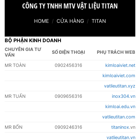
CÔNG TY TNHH MTV VẬT LIỆU TITAN
HOME
/
CỬA HÀNG
/
TITAN
BỘ PHẬN KINH DOANH
CHUYÊN GIA TƯ
SỐ ĐIỆN THOẠI
PHỤ TRÁCH WEB
VẤN
MR TOÀN
0902456316
kimloaiviet.net
kimloaiviet.com
vatlieutitan.xyz
MR TUẤN
0909656316
inox304.vn
kimloai.edu.vn
vatlieutitan.com
MR BỐN
0909246316
titaninox
.vn
vatlieutitan.vn