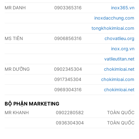
MR DANH
0903365316
inox365.vn
inoxdacchung.com
tongkhokimloai.com
MS TIÊN
0906856316
chovatlieu.org
inox.org.vn
vatlieutitan.net
MR DƯỠNG
0902345304
chokimloai.net
0917345304
chokimloai.com
0969304316
chokimloai.net
BỘ PHẬN MARKETING
MR KHANH
0902280582
TOÀN QUỐC
0936304304
TOÀN QUỐC