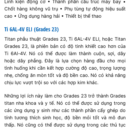
Linh kiện động cơ • Thành phần cấu trúc máy bay •
Chốt hàng không vũ trụ • Phụ tùng tự động hiệu suất
cao • Ứng dụng hàng hải • Thiết bị thể thao
Ti 6AL-4V ELI (Grades 23)
Titan phẫu thuật Grades 23, Ti 6AL-4V ELI, hoặc Titan
Grades 23, là phiên bản có độ tinh khiết cao hơn của
Ti 6Al-4V. Nó có thể được làm thành cuộn, sợi, dây
hoặc dây phẳng. Đây là lựa chọn hàng đầu cho mọi
tình huống khi cần kết hợp cường độ cao, trọng lượng
nhẹ, chống ăn mòn tốt và độ bền cao. Nó có khả năng
chịu lực vượt trội so với các hợp kim khác.
Những lợi ích này làm cho Grades 23 trở thành Grades
titan nha khoa và y tế. Nó có thể được sử dụng trong
các ứng dụng y sinh như các thành phần cấy ghép do
tính tương thích sinh học, độ bền mỏi tốt và mô đun
thấp. Nó cũng có thể được sử dụng trong các thủ tục