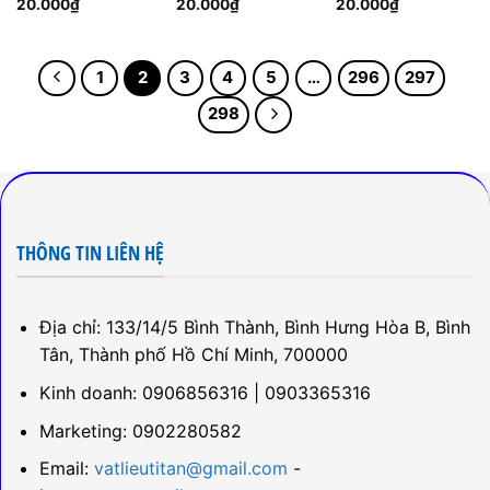
20.000
₫
20.000
₫
20.000
₫
1
2
3
4
5
…
296
297
298
THÔNG TIN LIÊN HỆ
Địa chỉ: 133/14/5 Bình Thành, Bình Hưng Hòa B, Bình
Tân, Thành phố Hồ Chí Minh, 700000
Kinh doanh: 0906856316 | 0903365316
Marketing: 0902280582
Email:
vatlieutitan@gmail.com
-