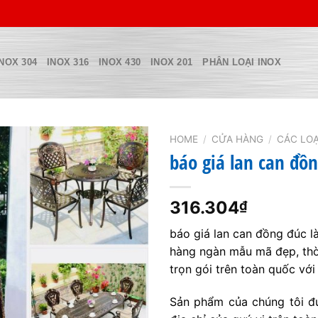
INOX 304
INOX 316
INOX 430
INOX 201
PHÂN LOẠI INOX
HOME
/
CỬA HÀNG
/
CÁC LOẠ
báo giá lan can đồ
316.304
₫
báo giá lan can đồng đúc l
hàng ngàn mẫu mã đẹp, thời
trọn gói trên toàn quốc với 
Sản phẩm của chúng tôi đượ