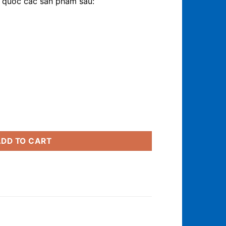
àn quốc các sản phẩm sau:
tity
ADD TO CART