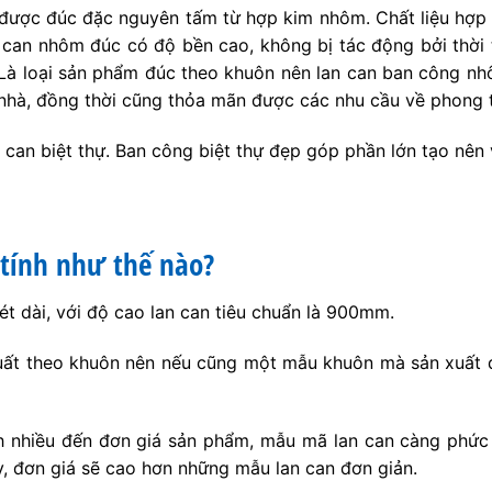
 được đúc đặc nguyên tấm từ hợp kim nhôm. Chất liệu hợp 
n can nhôm đúc có độ bền cao, không bị tác động bởi thời ti
Là loại sản phẩm đúc theo khuôn nên lan can ban công nh
 nhà, đồng thời cũng thỏa mãn được các nhu cầu về phong th
an biệt thự. Ban công biệt thự đẹp góp phần lớn tạo nên 
tính như thế nào?
t dài, với độ cao lan can tiêu chuẩn là 900mm.
ất theo khuôn nên nếu cũng một mẫu khuôn mà sản xuất đư
h nhiều đến đơn giá sản phẩm, mẫu mã lan can càng phức 
ậy, đơn giá sẽ cao hơn những mẫu lan can đơn giản.