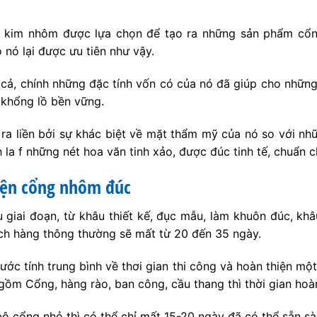
 hợp kim nhôm được lựa chọn để tạo ra những sản phẩm c
 nó lại được ưu tiên như vậy.
n cả, chính những đặc tính vốn có của nó đã giúp cho nhữ
 khổng lồ bền vững.
ra liền bởi sự khác biệt về mặt thẩm mỹ của nó so với n
 la f những nét hoa văn tinh xảo, được đúc tinh tế, chuẩn ch
hiện cổng nhôm đúc
 giai đoạn, từ khâu thiết kế, đục mẫu, làm khuôn đúc, khâ
ách hàng thông thường sẽ mất từ 20 đến 35 ngày.
à ước tính trung bình về thơi gian thi công và hoàn thiện 
gồm Cổng, hàng rào, ban công, cầu thang thì thời gian hoàn
ộ cổng nhỏ thì có thể chỉ mất 15-20 ngày đã có thể sẵn sà