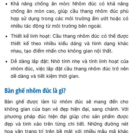
hoa văn trang trí trên bề mặt với nhiều mẫu mã khác
nhau giúp bộ bàn ghế trở nên sang trọng hơn.Nhôm là
một vật liệu nhẹ và có tính bền cao, do đó bàn ghế
được làm từ nhôm đúc có khối lượng nhẹ hơn sắt và
thép. Đồng thời, độ chắc chắn của loại bàn ghế này
cũng rất tốt. Bạn có thể dễ dàng di chuyển bàn ghế
đến nơi mình muốn mà không cần nhiều người hỗ trợ.
Độ bền của nhôm cũng đảm bảo duy trì tuổi thọ của
sản phẩm.Ngoài ra, sản phẩm còn có khả năng chịu
được mọi tác động xấu của thời tiết. Nhôm cũng
không bị gỉ khi trời nắng, mưa và không bị oxy hóa
mài mòn. Bàn ghế rất thích hợp sử dụng ở những vùng
có khí hậu ẩm ướt và liên tục thay đổi như ở Việt
Nam.Bộ bàn ghế nhôm đúc không có một kiểu dáng
hay màu sắc nhất định nào mà có thể thay đổi theo sở
thích và yêu cầu của người mua. Bề mặt bàn ghế có
thể mịn, gồ ghề, bóng, satin hoặc mờ phụ thuộc vào
thiết kế của từng không gian.