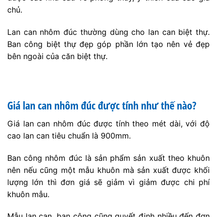
Mẫu lan can, ban công cũng quyết định nhiều đến đơn
giá sản phẩm, mẫu mã lan can càng phức tạp, thì nhân
công để làm ra sản phẩm càng nhiều và tốn nhiều thời
gian, vì vậy, đơn giá sẽ cao hơn những mẫu lan can
đơn giản.
Giá lan can nhôm đúc cũng giao động theo thời điểm,
những thời điểm về cuối năm, nhu cầu hoàn thiện nhà
cửa của quý khách hàng tăng cao thì nhân công phải
tăng ca nhiều trong công việc, dẫn đến việc giá ban
công nhôm đúc tăng hơn so với bình thường.
Cầu thang nhôm đúc là gì?
Cầu thang nhôm đúc là loại cầu thang được làm từ
nhôm đúc chất lượng cao. Nhôm đúc là quá trình tạo
hình các bộ phận của cầu thang bằng cách đổ nhôm
vào khuôn chế tạo sẵn. Quá trình đúc nhôm giúp sản
xuất ra các bộ phận cầu thang với độ chính xác cao và