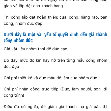
buộc các đơn vị phải lựa chọn nguồn nguyên liệu kém
chật lượng, giảm bề dày tiên chuẩn của mẫu sản phẩm,
sử dụng nhân công kinh nghiệm không cao. Và kết quả
là sau 1 thời gian ngắn sử dụng, sản phẩm bắt đầu xuất
hiện hiện tượng gỉ sét, bong sơn, cổng bị xệ do không
đủ bề dày cần thiết …
Lan can nhôm đúc là gì ?
Lan can nhôm đúc là loại lan can được được đúc đặc
nguyên tấm từ hợp kim nhôm. Chất liệu hợp kim nhôm
không bị oxi hóa, gỉ séc theo thời gian, lại được đúc
đặc làm cho lan can nhôm đúc có độ bền cao, không
bị tác động bởi thời tiết, tuổi thọ của lan can có thể
kéo dài qua năm tháng cùng với mỗi ngôi nhà. Là loại
sản phẩm đúc theo khuôn nên lan can ban công nhôm
đúc có rất nhiều kiểu dáng, đáp ứng yêu cầu kiến trúc
của hầu hết các ngôi nhà, đồng thời cũng thỏa mãn