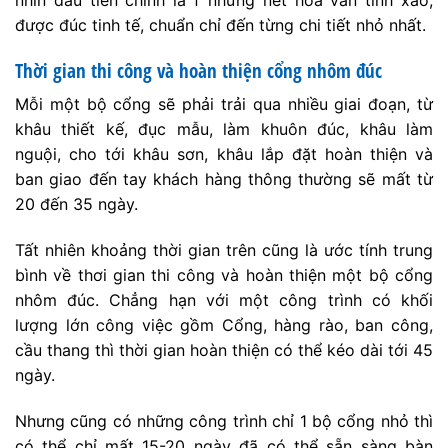
có thể chỉ mất 15-20 ngày đã có thể sẵn sàng bàn
giao và lắp đặt cho khách hàng.
Thi công lắp đặt hoàn thiện: cửa, cổng, hàng rào, ban
công, nhôm đúc đẹp
Dưới đây là một vài yếu tố quyết định đến giá thành
cổng nhôm đúc:
Giá vật liệu nhôm thỏi để đúc cao
Độ dày, mức độ kín hay hở trên từng mẫu cổng nhôm
đúc đẹp
Chi phí thiết kế và đục mẫu để làm cửa nhôm đúc
Chi phí nhân công trực tiếp (Đúc, làm nguội, sơn, đi
công trình)
Điều đó có nghĩa, để giảm giá thành, hạ giá bán thì