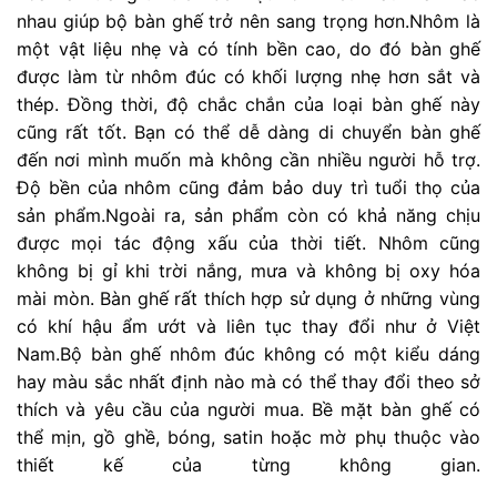
Vòm nhôm đúc là gì?
Mái vòm nhôm đúc là một trong những giải pháp kiến
trúc đương đại cho các công trình công cộng hay các
khuôn viên nhà ở cao cấp. Với khả năng tạo nên diện
tích mái rộng mà không cần sử dụng các trụ chính để
hỗ trợ, mái vòm nhôm đúc mang lại sự tiện nghi và
thẩm mỹ cho các công trình xây dựng.