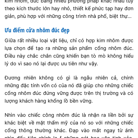
nhìn đấu tiên chính la f những nét hoa văn tinh xảo,
được đúc tinh tế, chuẩn chỉ đến từng chi tiết nhỏ nhất.
Thời gian thi công và hoàn thiện cổng nhôm đúc
Mỗi một bộ cổng sẽ phải trải qua nhiều giai đoạn, từ
khâu thiết kế, đục mẫu, làm khuôn đúc, khâu làm
nguội, cho tới khâu sơn, khâu lắp đặt hoàn thiện và
ban giao đến tay khách hàng thông thường sẽ mất từ
20 đến 35 ngày.
Tất nhiên khoảng thời gian trên cũng là ước tính trung
bình về thơi gian thi công và hoàn thiện một bộ cổng
nhôm đúc. Chẳng hạn với một công trình có khối
lượng lớn công việc gồm Cổng, hàng rào, ban công,
cầu thang thì thời gian hoàn thiện có thể kéo dài tới 45
ngày.
Nhưng cũng có những công trình chỉ 1 bộ cổng nhỏ thì