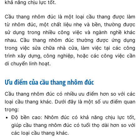
Khả năng chống ăn mòn: Nhôm đúc có khả năng
chống ăn mòn cao, giúp cầu thang nhôm đúc phù
hợp sử dụng trong các môi trường ẩm ướt hoặc có
nhiều tác động từ môi trường bên ngoài.
Thiết kế linh hoạt: Cầu thang nhôm đúc có thể được
thiết kế theo nhiều kiểu dáng và hình dạng khác
nhau, tạo điểm nhấn cho không gian nội thất.
Dễ dàng lắp đặt: Nhờ tính nhẹ và tính linh hoạt của
nhôm đúc, việc lắp đặt cầu thang nhôm đúc trở nên
dễ dàng và tiết kiệm thời gian.
Bàn ghế nhôm đúc là gì?
Bàn ghế được làm từ nhôm đúc sẽ mang đến cho
không gian của bạn vẻ đẹp hiện đại, sang chảnh. Với
phương pháp đúc hiện đại giúp cho sản phẩm được
đẹp và tinh xảo trên từng chi tiết. Những đường nét