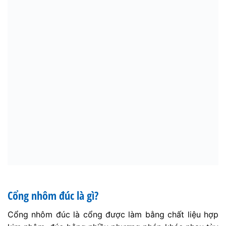
kim nhôm, đúc bằng nhiều phương pháp khác nhau tùy
theo kích thước lớn hay nhỏ, thiết kế phức tạp hay đơn
giản, phù hợp với những công trình nhà phố, biệt thự…
Ưu điểm cửa nhôm đúc đẹp
Giữa rất nhiều loại vật liệu, chỉ có hợp kim nhôm được
lựa chọn để tạo ra những sản phẩm cổng nhôm đúc.
Điều này chắc chắn cũng khiến bạn tò mò không hiểu
lý do vì sao nó lại được ưu tiên như vậy.
Đương nhiên không có gì là ngẫu nhiên cả, chính
những đặc tính vốn có của nó đã giúp cho những chiếc
cổng nhôm đúc đứng vững được trên thị trường và có
lượng khách hàng khổng lồ bền vững.
Nhìn vào chiếc công nhôm đúc là nhận ra liền bởi sự
khác biệt về mặt thẩm mỹ của nó so với những chiếc
cổng thông thường khác. Đạp vào mắt ngay từ ánh