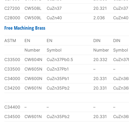
C27200
CW508L
CuZn37
20.321
CuZn37
C28000
CW509L
CuZn40
2.036
CuZn40
Free Machining Brass
ASTM
EN
EN
DIN
DIN
Number
Symbol
Number
Symbol
C33500
CW604N
CuZn37Pb0.5
20.332
CuZn37
C33500
CW605N
CuZn37Pb1
–
–
C34000
CW600N
CuZn35Pb1
20.331
CuZn36
C34200
CW601N
CuZn35Pb2
20.331
CuZn36
C34400
–
–
–
–
C34500
CW601N
CuZn35Pb2
20.331
CuZn36