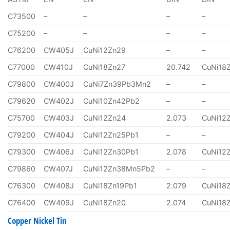
C73500
–
–
–
–
C75200
–
–
–
–
C76200
CW405J
CuNi12Zn29
–
–
C77000
CW410J
CuNi18Zn27
20.742
CuNi18
C79800
CW400J
CuNi7Zn39Pb3Mn2
–
–
C79620
CW402J
CuNi10Zn42Pb2
–
–
C75700
CW403J
CuNi12Zn24
2.073
CuNi12
C79200
CW404J
CuNi12Zn25Pb1
–
–
C79300
CW406J
CuNi12Zn30Pb1
2.078
CuNi12
C79860
CW407J
CuNi12Zn38Mn5Pb2
–
–
C76300
CW408J
CuNi18Zn19Pb1
2.079
CuNi18
C76400
CW409J
CuNi18Zn20
2.074
CuNi18
Copper Nickel Tin