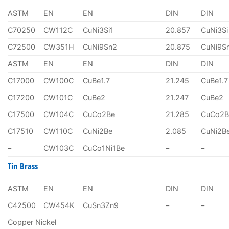
ASTM
EN
EN
DIN
DIN
C70250
CW112C
CuNi3Si1
20.857
CuNi3Si
C72500
CW351H
CuNi9Sn2
20.875
CuNi9S
ASTM
EN
EN
DIN
DIN
C17000
CW100C
CuBe1.7
21.245
CuBe1.7
C17200
CW101C
CuBe2
21.247
CuBe2
C17500
CW104C
CuCo2Be
21.285
CuCo2B
C17510
CW110C
CuNi2Be
2.085
CuNi2B
–
CW103C
CuCo1Ni1Be
–
–
Tin Brass
ASTM
EN
EN
DIN
DIN
C42500
CW454K
CuSn3Zn9
–
–
Copper Nickel