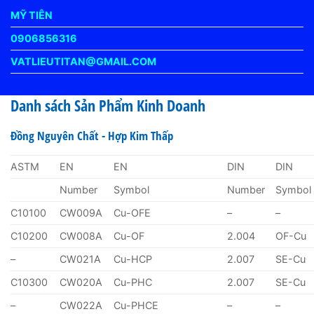
MỸ TIÊN
0906856316
VATLIEUTITAN@GMAIL.COM
Danh sách Sản Phẩm Kinh Doanh
Đồng Nguyên Chất - Hợp Kim Thấp
ASTM
EN
EN
DIN
DIN
Number
Symbol
Number
Symbol
C10100
CW009A
Cu-OFE
–
–
C10200
CW008A
Cu-OF
2.004
OF-Cu
–
CW021A
Cu-HCP
2.007
SE-Cu
C10300
CW020A
Cu-PHC
2.007
SE-Cu
–
CW022A
Cu-PHCE
–
–