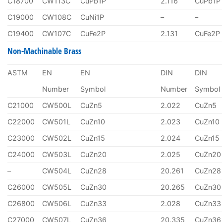
C18700
CW113C
CuPb1P
2.116
CuPb1P
C19000
CW108C
CuNi1P
–
–
C19400
CW107C
CuFe2P
2.131
CuFe2P
Non-Machinable Brass
ASTM
EN
EN
DIN
DIN
Number
Symbol
Number
Symbol
C21000
CW500L
CuZn5
2.022
CuZn5
C22000
CW501L
CuZn10
2.023
CuZn10
C23000
CW502L
CuZn15
2.024
CuZn15
C24000
CW503L
CuZn20
2.025
CuZn20
–
CW504L
CuZn28
20.261
CuZn28
C26000
CW505L
CuZn30
20.265
CuZn30
C26800
CW506L
CuZn33
2.028
CuZn33
C27000
CW507L
CuZn36
20.335
CuZn36