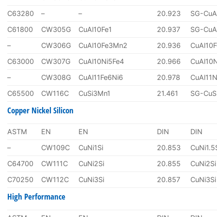
C63280
–
–
20.923
SG-CuA
C61800
CW305G
CuAl10Fe1
20.937
SG-CuA
–
CW306G
CuAl10Fe3Mn2
20.936
CuAl10
C63000
CW307G
CuAl10Ni5Fe4
20.966
CuAl10
–
CW308G
CuAl11Fe6Ni6
20.978
CuAl11N
C65500
CW116C
CuSi3Mn1
21.461
SG-CuS
Copper Nickel Silicon
ASTM
EN
EN
DIN
DIN
–
CW109C
CuNi1Si
20.853
CuNi1.5
C64700
CW111C
CuNi2Si
20.855
CuNi2Si
C70250
CW112C
CuNi3Si
20.857
CuNi3Si
High Performance