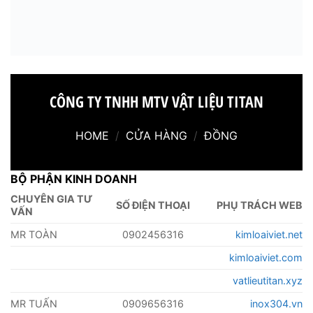
CÔNG TY TNHH MTV VẬT LIỆU TITAN
HOME
/
CỬA HÀNG
/
ĐỒNG
BỘ PHẬN KINH DOANH
CHUYÊN GIA TƯ
SỐ ĐIỆN THOẠI
PHỤ TRÁCH WEB
VẤN
MR TOÀN
0902456316
kimloaiviet.net
kimloaiviet.com
vatlieutitan.xyz
MR TUẤN
0909656316
inox304.vn