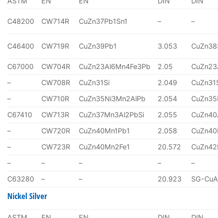
ASTM
EN
EN
DIN
DIN
C48200
CW714R
CuZn37Pb1Sn1
–
–
C46400
CW719R
CuZn39Pb1
3.053
CuZn38
C67000
CW704R
CuZn23Al6Mn4Fe3Pb
2.05
CuZn23
–
CW708R
CuZn31Si
2.049
CuZn31
–
CW710R
CuZn35Ni3Mn2AlPb
2.054
CuZn35
C67410
CW713R
CuZn37Mn3Al2PbSi
2.055
CuZn40
–
CW720R
CuZn40Mn1Pb1
2.058
CuZn40
–
CW723R
CuZn40Mn2Fe1
20.572
CuZn4
–
–
–
–
–
C63280
–
–
20.923
SG-CuA
Nickel Silver
ASTM
EN
EN
DIN
DIN