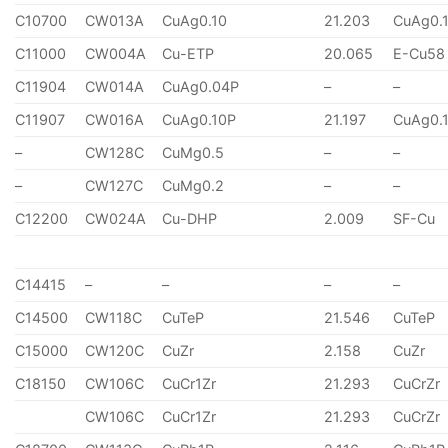
C10700
CW013A
CuAg0.10
21.203
CuAg0.
C11000
CW004A
Cu-ETP
20.065
E-Cu58
C11904
CW014A
CuAg0.04P
–
–
C11907
CW016A
CuAg0.10P
21.197
CuAg0.
–
CW128C
CuMg0.5
–
–
–
CW127C
CuMg0.2
–
–
C12200
CW024A
Cu-DHP
2.009
SF-Cu
C14415
–
–
–
–
C14500
CW118C
CuTeP
21.546
CuTeP
C15000
CW120C
CuZr
2.158
CuZr
C18150
CW106C
CuCr1Zr
21.293
CuCrZr
CW106C
CuCr1Zr
21.293
CuCrZr