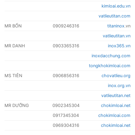
kimloai.edu.vn
vatlieutitan.com
MR BỐN
0909246316
titaninox
.vn
vatlieutitan.vn
MR DANH
0903365316
inox365.vn
inoxdacchung.com
tongkhokimloai.com
MS TIÊN
0906856316
chovatlieu.org
inox.org.vn
vatlieutitan.net
MR DƯỠNG
0902345304
chokimloai.net
0917345304
chokimloai.com
0969304316
chokimloai.net