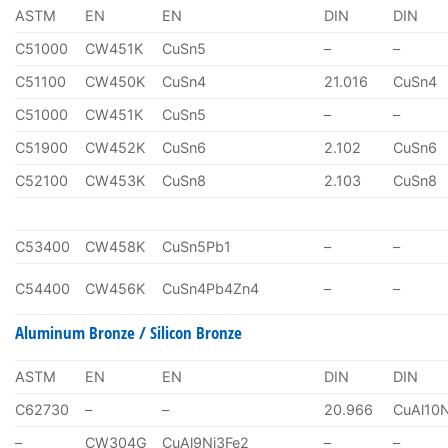
ASTM
EN
EN
DIN
DIN
C51000
CW451K
CuSn5
–
–
C51100
CW450K
CuSn4
21.016
CuSn4
C51000
CW451K
CuSn5
–
–
C51900
CW452K
CuSn6
2.102
CuSn6
C52100
CW453K
CuSn8
2.103
CuSn8
C53400
CW458K
CuSn5Pb1
–
–
C54400
CW456K
CuSn4Pb4Zn4
–
–
Aluminum Bronze / Silicon Bronze
ASTM
EN
EN
DIN
DIN
C62730
–
–
20.966
CuAl10
–
CW304G
CuAl9Ni3Fe2
–
–