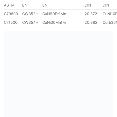
ASTM
EN
EN
DIN
DIN
C70600
CW352H
CuNi10Fe1Mn
20.872
CuNi10
C71500
CW354H
CuNi30Mn1Fe
20.882
CuNi30