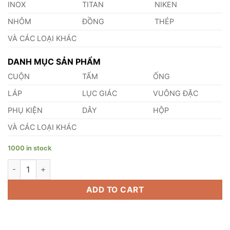
INOX
TITAN
NIKEN
NHÔM
ĐỒNG
THÉP
VÀ CÁC LOẠI KHÁC
DANH MỤC SẢN PHẨM
CUỘN
TẤM
ỐNG
LÁP
LỤC GIÁC
VUÔNG ĐẶC
PHỤ KIỆN
DÂY
HỘP
VÀ CÁC LOẠI KHÁC
1000 in stock
Đồng CZ120 quantity
ADD TO CART