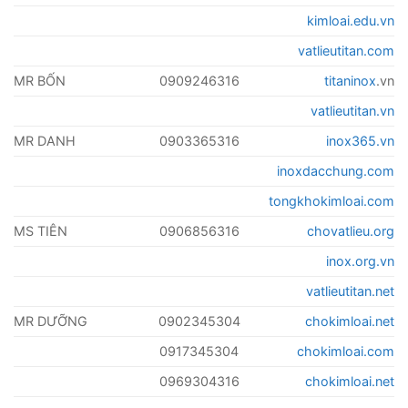
kimloai.edu.vn
vatlieutitan.com
MR BỐN
0909246316
titaninox
.vn
vatlieutitan.vn
MR DANH
0903365316
inox365.vn
inoxdacchung.com
tongkhokimloai.com
MS TIÊN
0906856316
chovatlieu.org
inox.org.vn
vatlieutitan.net
MR DƯỠNG
0902345304
chokimloai.net
0917345304
chokimloai.com
0969304316
chokimloai.net