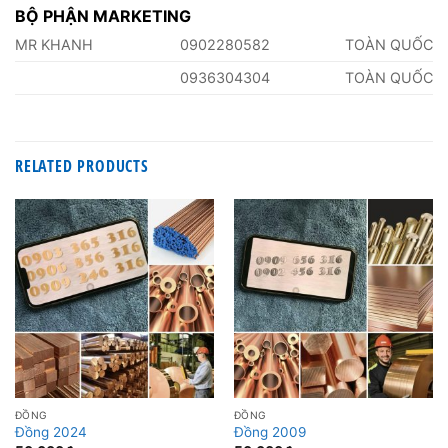
BỘ PHẬN MARKETING
MR KHANH
0902280582
TOÀN QUỐC
0936304304
TOÀN QUỐC
RELATED PRODUCTS
ĐỒNG
ĐỒNG
Đồng 2024
Đồng 2009