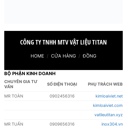
CÔNG TY TNHH MTV VẬT LIỆU TITAN
HOME
/
CỬA HÀNG
/
ĐỒNG
BỘ PHẬN KINH DOANH
CHUYÊN GIA TƯ
SỐ ĐIỆN THOẠI
PHỤ TRÁCH WEB
VẤN
MR TOÀN
0902456316
kimloaiviet.net
kimloaiviet.com
vatlieutitan.xyz
MR TUẤN
0909656316
inox304.vn