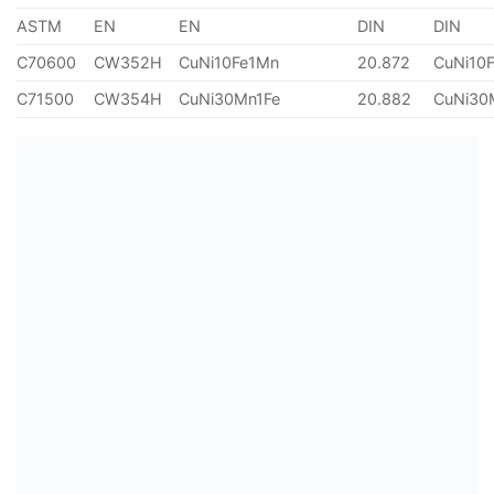
ASTM
EN
EN
DIN
DIN
C70600
CW352H
CuNi10Fe1Mn
20.872
CuNi10
C71500
CW354H
CuNi30Mn1Fe
20.882
CuNi30