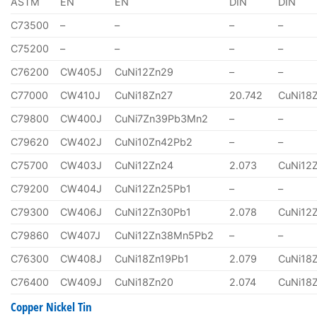
ASTM
EN
EN
DIN
DIN
C73500
–
–
–
–
C75200
–
–
–
–
C76200
CW405J
CuNi12Zn29
–
–
C77000
CW410J
CuNi18Zn27
20.742
CuNi18
C79800
CW400J
CuNi7Zn39Pb3Mn2
–
–
C79620
CW402J
CuNi10Zn42Pb2
–
–
C75700
CW403J
CuNi12Zn24
2.073
CuNi12
C79200
CW404J
CuNi12Zn25Pb1
–
–
C79300
CW406J
CuNi12Zn30Pb1
2.078
CuNi12
C79860
CW407J
CuNi12Zn38Mn5Pb2
–
–
C76300
CW408J
CuNi18Zn19Pb1
2.079
CuNi18
C76400
CW409J
CuNi18Zn20
2.074
CuNi18
Copper Nickel Tin