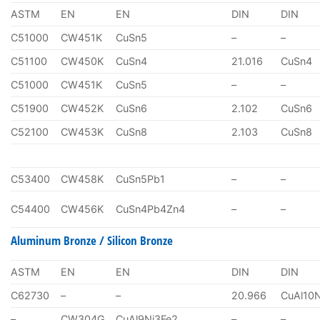
ASTM
EN
EN
DIN
DIN
C51000
CW451K
CuSn5
–
–
C51100
CW450K
CuSn4
21.016
CuSn4
C51000
CW451K
CuSn5
–
–
C51900
CW452K
CuSn6
2.102
CuSn6
C52100
CW453K
CuSn8
2.103
CuSn8
C53400
CW458K
CuSn5Pb1
–
–
C54400
CW456K
CuSn4Pb4Zn4
–
–
Aluminum Bronze / Silicon Bronze
ASTM
EN
EN
DIN
DIN
C62730
–
–
20.966
CuAl10
–
CW304G
CuAl9Ni3Fe2
–
–