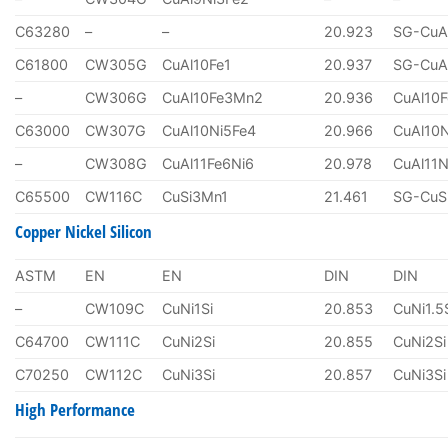
C63280
–
–
20.923
SG-CuA
C61800
CW305G
CuAl10Fe1
20.937
SG-CuA
–
CW306G
CuAl10Fe3Mn2
20.936
CuAl10
C63000
CW307G
CuAl10Ni5Fe4
20.966
CuAl10
–
CW308G
CuAl11Fe6Ni6
20.978
CuAl11N
C65500
CW116C
CuSi3Mn1
21.461
SG-CuS
Copper Nickel Silicon
ASTM
EN
EN
DIN
DIN
–
CW109C
CuNi1Si
20.853
CuNi1.5
C64700
CW111C
CuNi2Si
20.855
CuNi2Si
C70250
CW112C
CuNi3Si
20.857
CuNi3Si
High Performance