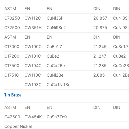
ASTM
EN
EN
DIN
DIN
C70250
CW112C
CuNi3Si1
20.857
CuNi3Si
C72500
CW351H
CuNi9Sn2
20.875
CuNi9S
ASTM
EN
EN
DIN
DIN
C17000
CW100C
CuBe1.7
21.245
CuBe1.7
C17200
CW101C
CuBe2
21.247
CuBe2
C17500
CW104C
CuCo2Be
21.285
CuCo2B
C17510
CW110C
CuNi2Be
2.085
CuNi2B
–
CW103C
CuCo1Ni1Be
–
–
Tin Brass
ASTM
EN
EN
DIN
DIN
C42500
CW454K
CuSn3Zn9
–
–
Copper Nickel