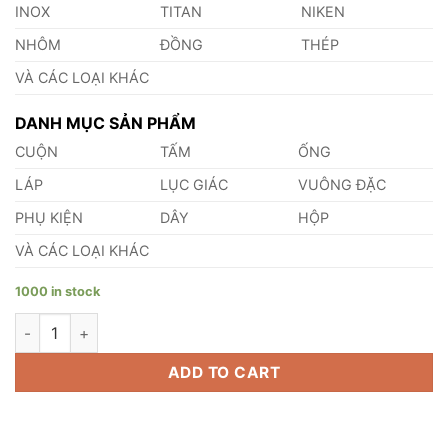
INOX
TITAN
NIKEN
NHÔM
ĐỒNG
THÉP
VÀ CÁC LOẠI KHÁC
DANH MỤC SẢN PHẨM
CUỘN
TẤM
ỐNG
LÁP
LỤC GIÁC
VUÔNG ĐẶC
PHỤ KIỆN
DÂY
HỘP
VÀ CÁC LOẠI KHÁC
1000 in stock
Đồng Lục Giác Phi 18 quantity
ADD TO CART