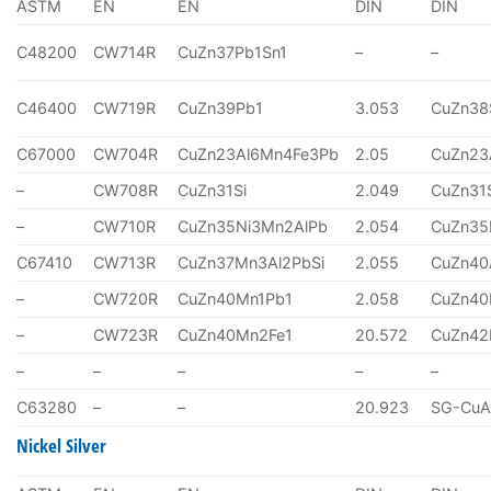
ASTM
EN
EN
DIN
DIN
C48200
CW714R
CuZn37Pb1Sn1
–
–
C46400
CW719R
CuZn39Pb1
3.053
CuZn38
C67000
CW704R
CuZn23Al6Mn4Fe3Pb
2.05
CuZn23
–
CW708R
CuZn31Si
2.049
CuZn31
–
CW710R
CuZn35Ni3Mn2AlPb
2.054
CuZn35
C67410
CW713R
CuZn37Mn3Al2PbSi
2.055
CuZn40
–
CW720R
CuZn40Mn1Pb1
2.058
CuZn40
–
CW723R
CuZn40Mn2Fe1
20.572
CuZn4
–
–
–
–
–
C63280
–
–
20.923
SG-CuA
Nickel Silver