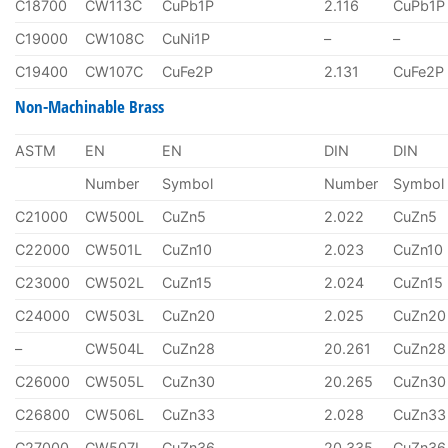
C18700
CW113C
CuPb1P
2.116
CuPb1P
C19000
CW108C
CuNi1P
–
–
C19400
CW107C
CuFe2P
2.131
CuFe2P
Non-Machinable Brass
ASTM
EN
EN
DIN
DIN
Number
Symbol
Number
Symbol
C21000
CW500L
CuZn5
2.022
CuZn5
C22000
CW501L
CuZn10
2.023
CuZn10
C23000
CW502L
CuZn15
2.024
CuZn15
C24000
CW503L
CuZn20
2.025
CuZn20
–
CW504L
CuZn28
20.261
CuZn28
C26000
CW505L
CuZn30
20.265
CuZn30
C26800
CW506L
CuZn33
2.028
CuZn33
C27000
CW507L
CuZn36
20.335
CuZn36