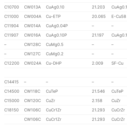
C10700
CW013A
CuAg0.10
21.203
CuAg0.
C11000
CW004A
Cu-ETP
20.065
E-Cu58
C11904
CW014A
CuAg0.04P
–
–
C11907
CW016A
CuAg0.10P
21.197
CuAg0.
–
CW128C
CuMg0.5
–
–
–
CW127C
CuMg0.2
–
–
C12200
CW024A
Cu-DHP
2.009
SF-Cu
C14415
–
–
–
–
C14500
CW118C
CuTeP
21.546
CuTeP
C15000
CW120C
CuZr
2.158
CuZr
C18150
CW106C
CuCr1Zr
21.293
CuCrZr
CW106C
CuCr1Zr
21.293
CuCrZr