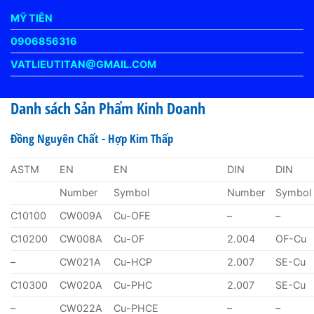
MỸ TIÊN
0906856316
VATLIEUTITAN@GMAIL.COM
Danh sách Sản Phẩm Kinh Doanh
Đồng Nguyên Chất - Hợp Kim Thấp
ASTM
EN
EN
DIN
DIN
Number
Symbol
Number
Symbol
C10100
CW009A
Cu-OFE
–
–
C10200
CW008A
Cu-OF
2.004
OF-Cu
–
CW021A
Cu-HCP
2.007
SE-Cu
C10300
CW020A
Cu-PHC
2.007
SE-Cu
–
CW022A
Cu-PHCE
–
–