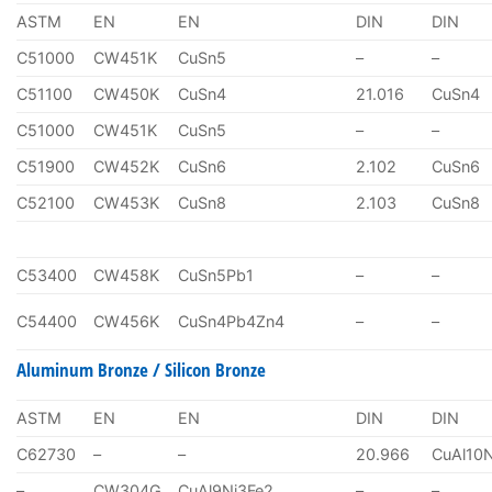
ASTM
EN
EN
DIN
DIN
C51000
CW451K
CuSn5
–
–
C51100
CW450K
CuSn4
21.016
CuSn4
C51000
CW451K
CuSn5
–
–
C51900
CW452K
CuSn6
2.102
CuSn6
C52100
CW453K
CuSn8
2.103
CuSn8
C53400
CW458K
CuSn5Pb1
–
–
C54400
CW456K
CuSn4Pb4Zn4
–
–
Aluminum Bronze / Silicon Bronze
ASTM
EN
EN
DIN
DIN
C62730
–
–
20.966
CuAl10
–
CW304G
CuAl9Ni3Fe2
–
–