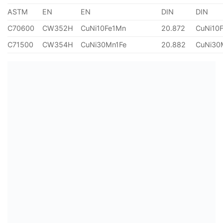
ASTM
EN
EN
DIN
DIN
C70600
CW352H
CuNi10Fe1Mn
20.872
CuNi10
C71500
CW354H
CuNi30Mn1Fe
20.882
CuNi30