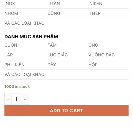
INOX
TITAN
NIKEN
NHÔM
ĐỒNG
THÉP
VÀ CÁC LOẠI KHÁC
DANH MỤC SẢN PHẨM
CUỘN
TẤM
ỐNG
LÁP
LỤC GIÁC
VUÔNG ĐẶC
PHỤ KIỆN
DÂY
HỘP
VÀ CÁC LOẠI KHÁC
1000 in stock
Lá Căn Đồng Đỏ 0.83mm quantity
ADD TO CART