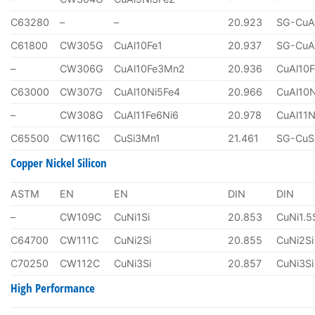
C63280
–
–
20.923
SG-CuA
C61800
CW305G
CuAl10Fe1
20.937
SG-CuA
–
CW306G
CuAl10Fe3Mn2
20.936
CuAl10
C63000
CW307G
CuAl10Ni5Fe4
20.966
CuAl10
–
CW308G
CuAl11Fe6Ni6
20.978
CuAl11N
C65500
CW116C
CuSi3Mn1
21.461
SG-CuS
Copper Nickel Silicon
ASTM
EN
EN
DIN
DIN
–
CW109C
CuNi1Si
20.853
CuNi1.5
C64700
CW111C
CuNi2Si
20.855
CuNi2Si
C70250
CW112C
CuNi3Si
20.857
CuNi3Si
High Performance