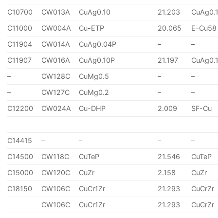
C10700
CW013A
CuAg0.10
21.203
CuAg0.
C11000
CW004A
Cu-ETP
20.065
E-Cu58
C11904
CW014A
CuAg0.04P
–
–
C11907
CW016A
CuAg0.10P
21.197
CuAg0.
–
CW128C
CuMg0.5
–
–
–
CW127C
CuMg0.2
–
–
C12200
CW024A
Cu-DHP
2.009
SF-Cu
C14415
–
–
–
–
C14500
CW118C
CuTeP
21.546
CuTeP
C15000
CW120C
CuZr
2.158
CuZr
C18150
CW106C
CuCr1Zr
21.293
CuCrZr
CW106C
CuCr1Zr
21.293
CuCrZr