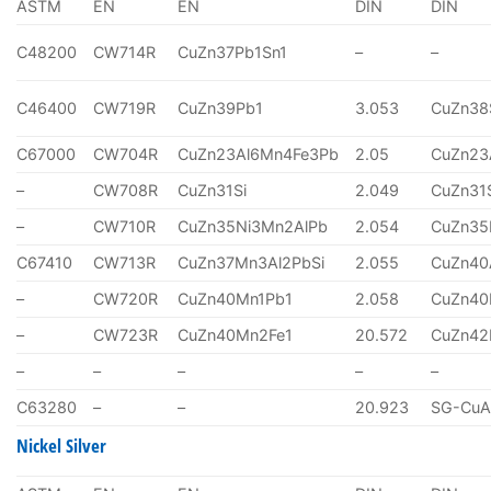
ASTM
EN
EN
DIN
DIN
C48200
CW714R
CuZn37Pb1Sn1
–
–
C46400
CW719R
CuZn39Pb1
3.053
CuZn38
C67000
CW704R
CuZn23Al6Mn4Fe3Pb
2.05
CuZn23
–
CW708R
CuZn31Si
2.049
CuZn31
–
CW710R
CuZn35Ni3Mn2AlPb
2.054
CuZn35
C67410
CW713R
CuZn37Mn3Al2PbSi
2.055
CuZn40
–
CW720R
CuZn40Mn1Pb1
2.058
CuZn40
–
CW723R
CuZn40Mn2Fe1
20.572
CuZn4
–
–
–
–
–
C63280
–
–
20.923
SG-CuA
Nickel Silver