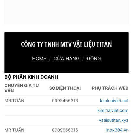
CÔNG TY TNHH MTV VẬT LIỆU TITAN
HOME
/
CỬA HÀNG
/
ĐỒNG
BỘ PHẬN KINH DOANH
CHUYÊN GIA TƯ
SỐ ĐIỆN THOẠI
PHỤ TRÁCH WEB
VẤN
MR TOÀN
0902456316
kimloaiviet.net
kimloaiviet.com
vatlieutitan.xyz
MR TUẤN
0909656316
inox304.vn