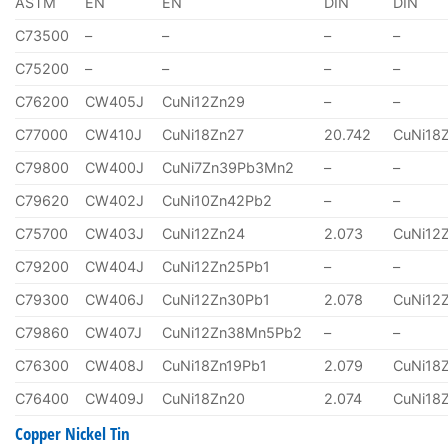
ASTM
EN
EN
DIN
DIN
C73500
–
–
–
–
C75200
–
–
–
–
C76200
CW405J
CuNi12Zn29
–
–
C77000
CW410J
CuNi18Zn27
20.742
CuNi18
C79800
CW400J
CuNi7Zn39Pb3Mn2
–
–
C79620
CW402J
CuNi10Zn42Pb2
–
–
C75700
CW403J
CuNi12Zn24
2.073
CuNi12
C79200
CW404J
CuNi12Zn25Pb1
–
–
C79300
CW406J
CuNi12Zn30Pb1
2.078
CuNi12
C79860
CW407J
CuNi12Zn38Mn5Pb2
–
–
C76300
CW408J
CuNi18Zn19Pb1
2.079
CuNi18
C76400
CW409J
CuNi18Zn20
2.074
CuNi18
Copper Nickel Tin