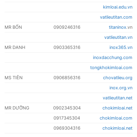
kimloai.edu.vn
vatlieutitan.com
MR BỐN
0909246316
titaninox
.vn
vatlieutitan.vn
MR DANH
0903365316
inox365.vn
inoxdacchung.com
tongkhokimloai.com
MS TIÊN
0906856316
chovatlieu.org
inox.org.vn
vatlieutitan.net
MR DƯỠNG
0902345304
chokimloai.net
0917345304
chokimloai.com
0969304316
chokimloai.net