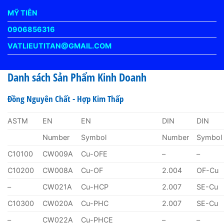
MỸ TIÊN
0906856316
VATLIEUTITAN@GMAIL.COM
Danh sách Sản Phẩm Kinh Doanh
Đồng Nguyên Chất - Hợp Kim Thấp
ASTM
EN
EN
DIN
DIN
Number
Symbol
Number
Symbol
C10100
CW009A
Cu-OFE
–
–
C10200
CW008A
Cu-OF
2.004
OF-Cu
–
CW021A
Cu-HCP
2.007
SE-Cu
C10300
CW020A
Cu-PHC
2.007
SE-Cu
–
CW022A
Cu-PHCE
–
–