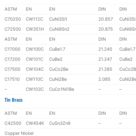
ASTM
EN
EN
DIN
DIN
C70250
CW112C
CuNi3Si1
20.857
CuNi3Si
C72500
CW351H
CuNi9Sn2
20.875
CuNi9S
ASTM
EN
EN
DIN
DIN
C17000
CW100C
CuBe1.7
21.245
CuBe1.7
C17200
CW101C
CuBe2
21.247
CuBe2
C17500
CW104C
CuCo2Be
21.285
CuCo2B
C17510
CW110C
CuNi2Be
2.085
CuNi2B
–
CW103C
CuCo1Ni1Be
–
–
Tin Brass
ASTM
EN
EN
DIN
DIN
C42500
CW454K
CuSn3Zn9
–
–
Copper Nickel