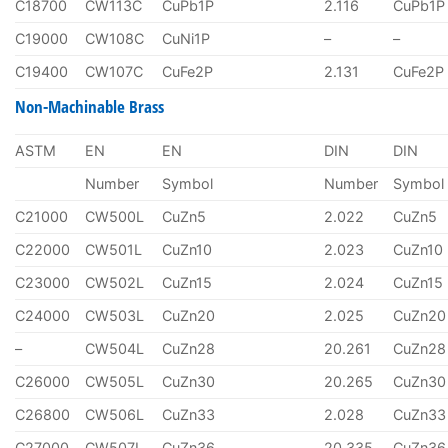
C18700
CW113C
CuPb1P
2.116
CuPb1P
C19000
CW108C
CuNi1P
–
–
C19400
CW107C
CuFe2P
2.131
CuFe2P
Non-Machinable Brass
ASTM
EN
EN
DIN
DIN
Number
Symbol
Number
Symbol
C21000
CW500L
CuZn5
2.022
CuZn5
C22000
CW501L
CuZn10
2.023
CuZn10
C23000
CW502L
CuZn15
2.024
CuZn15
C24000
CW503L
CuZn20
2.025
CuZn20
–
CW504L
CuZn28
20.261
CuZn28
C26000
CW505L
CuZn30
20.265
CuZn30
C26800
CW506L
CuZn33
2.028
CuZn33
C27000
CW507L
CuZn36
20.335
CuZn36