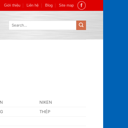
Giới thiệu
Liên hệ
Blog
Site map
Search
for:
AN
NIKEN
NG
THÉP