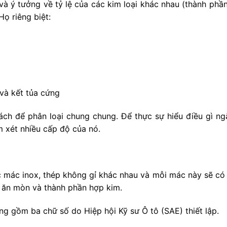
và ý tưởng về tỷ lệ của các kim loại khác nhau (thành ph
ọ riêng biệt:
và kết tủa cứng
ch để phân loại chung chung. Để thực sự hiểu điều gì ngă
m xét nhiều cấp độ của nó.
c mác inox, thép không gỉ khác nhau và mỗi mác này sẽ có 
g ăn mòn và thành phần hợp kim.
 gồm ba chữ số do Hiệp hội Kỹ sư Ô tô (SAE) thiết lập.