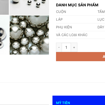
DANH MỤC SẢN PHẨM
CUỘN
TẤM
LÁP
LỤC
PHỤ KIỆN
DÂY
VÀ CÁC LOẠI KHÁC
Bi Inox 316 7,5mm quantity
MỸ TIÊN