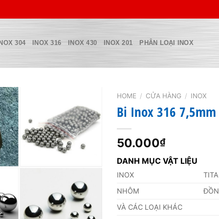
INOX 304
INOX 316
INOX 430
INOX 201
PHÂN LOẠI INOX
HOME
/
CỬA HÀNG
/
INOX
Bi Inox 316 7,5mm
50.000
₫
DANH MỤC VẬT LIỆU
INOX
TIT
NHÔM
ĐỒ
VÀ CÁC LOẠI KHÁC