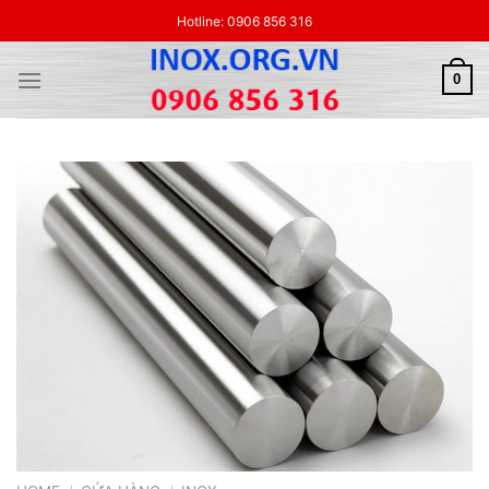
Skip
Hotline: 0906 856 316
to
content
0