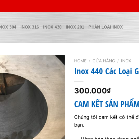
INOX 304
INOX 316
INOX 430
INOX 201
PHÂN LOẠI INOX
HOME
/
CỬA HÀNG
/
INOX
Inox 440 Các Loại G
300.000
₫
CAM KẾT SẢN PHẨ
Chúng tôi cam kết có thể 
bạn.