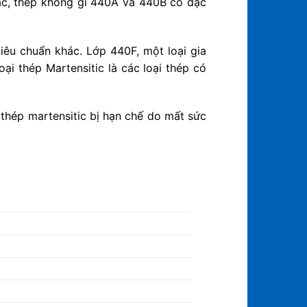
c, thép không gỉ 440A và 440B có đặc
tiêu chuẩn khác.
Lớp 440F, một loại gia
oại thép Martensitic là các loại thép có
thép martensitic bị hạn chế do mất sức