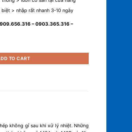
thông > luôn có sẵn tại cửa hàng
biệt > nhập rất nhanh 3-10 ngày
0909.656.316 – 0903.365.316 –
tity
ADD TO CART
ép không gỉ sau khi xử lý nhiệt.
Những