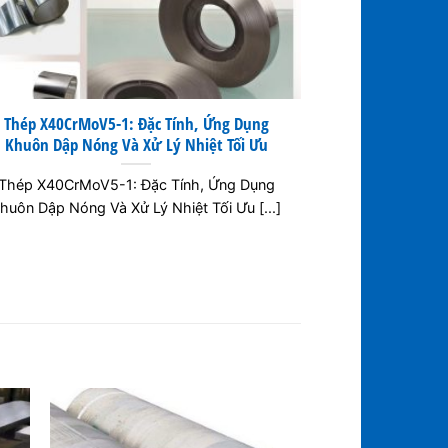
Thép X40CrMoV5-1: Đặc Tính, Ứng Dụng
Thép X38CrM
Khuôn Dập Nóng Và Xử Lý Nhiệt Tối Ưu
Khuôn Dập
Thép X40CrMoV5-1: Đặc Tính, Ứng Dụng
Thép X38CrM
huôn Dập Nóng Và Xử Lý Nhiệt Tối Ưu [...]
Khuôn Dập N
X