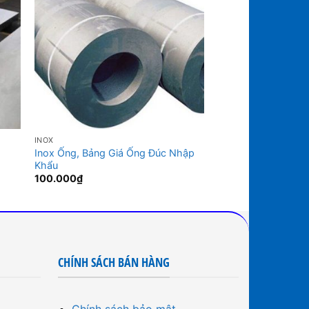
INOX
INOX
Inox Ống, Bảng Giá Ống Đúc Nhập
Inox 321 Giá Rẻ
Khẩu
120.000
₫
100.000
₫
CHÍNH SÁCH BÁN HÀNG