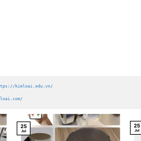
tps://kimloai.edu.vn/
loai.com/
25
25
Jul
Jul