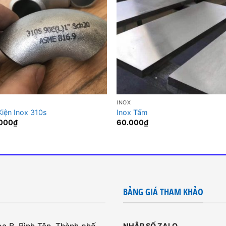
INOX
Kiện Inox 310s
Inox Tấm
000
₫
60.000
₫
BẢNG GIÁ THAM KHẢO
NHẬP SỐ ZALO