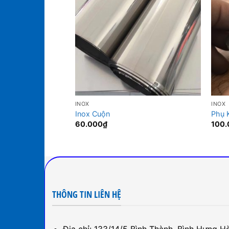
INOX
INOX
Inox Cuộn
Phụ 
60.000
₫
100.
THÔNG TIN LIÊN HỆ