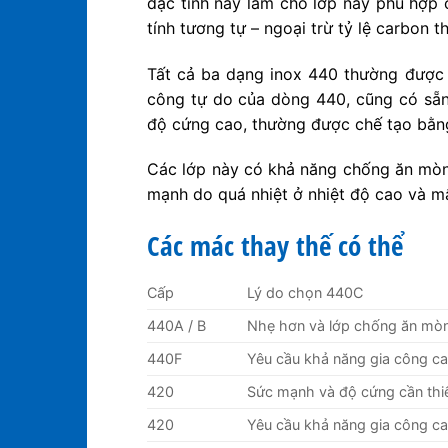
đặc tính này làm cho lớp này phù hợp
tính tương tự – ngoại trừ tỷ lệ carbon 
Tất cả ba dạng inox 440 thường được
công tự do của dòng 440, cũng có sẵn
độ cứng cao, thường được chế tạo bằng
Các lớp này có khả năng chống ăn mòn 
mạnh do quá nhiệt ở nhiệt độ cao và mấ
Các mác thay thế có thể
Cấp
Lý do chọn 440C
440A / B
Nhẹ hơn và lớp chống ăn mòn
440F
Yêu cầu khả năng gia công c
420
Sức mạnh và độ cứng cần thiế
420
Yêu cầu khả năng gia công c