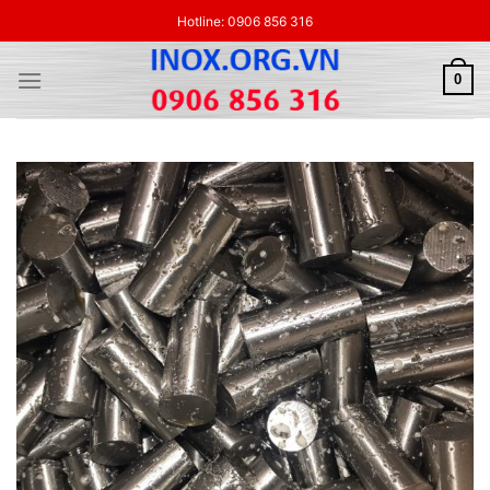
Skip
Hotline: 0906 856 316
to
content
0