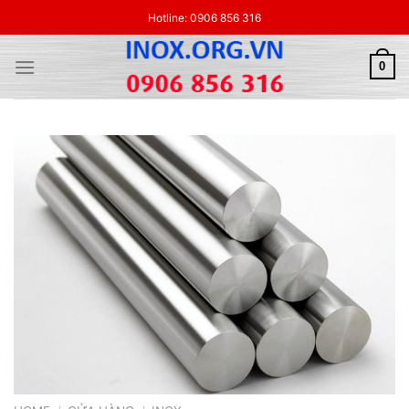
Skip
Hotline: 0906 856 316
to
content
0