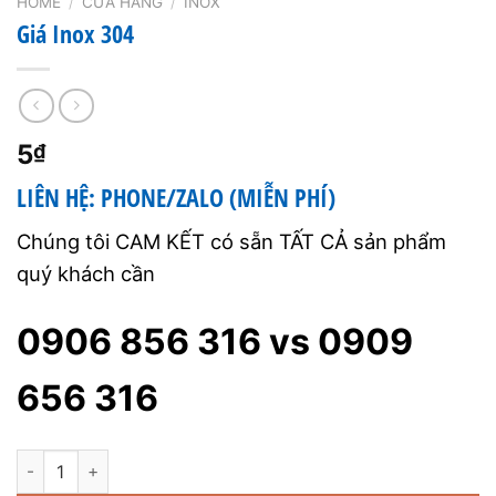
HOME
/
CỬA HÀNG
/
INOX
Giá Inox 304
5
₫
LIÊN HỆ: PHONE/ZALO (MIỄN PHÍ)
Chúng tôi CAM KẾT có sẵn TẤT CẢ sản phẩm
quý khách cần
0906 856 316 vs 0909
656 316
Giá Inox 304 quantity