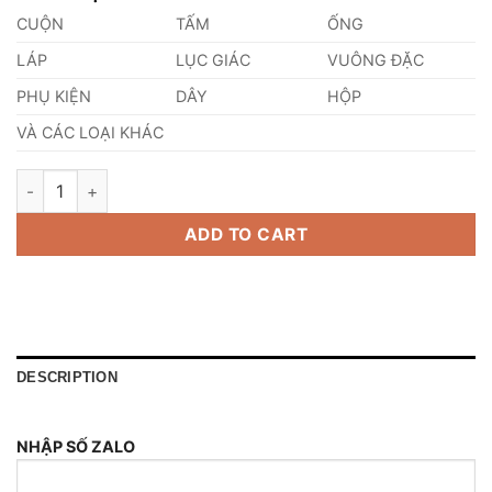
CUỘN
TẤM
ỐNG
LÁP
LỤC GIÁC
VUÔNG ĐẶC
PHỤ KIỆN
DÂY
HỘP
VÀ CÁC LOẠI KHÁC
Láp Inox 420 Phi 210mm quantity
ADD TO CART
DESCRIPTION
NHẬP SỐ ZALO