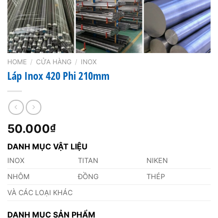
HOME
/
CỬA HÀNG
/
INOX
Láp Inox 420 Phi 210mm
50.000
₫
DANH MỤC VẬT LIỆU
INOX
TITAN
NIKEN
NHÔM
ĐỒNG
THÉP
VÀ CÁC LOẠI KHÁC
DANH MỤC SẢN PHẨM