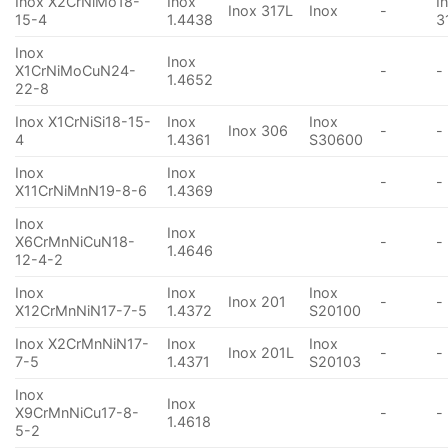
Inox X2CrNiMo18-
Inox
I
Inox 317L
Inox
-
15-4
1.4438
3
Inox
Inox
X1CrNiMoCuN24-
-
-
1.4652
22-8
Inox X1CrNiSi18-15-
Inox
Inox
Inox 306
-
-
4
1.4361
S30600
Inox
Inox
-
-
X11CrNiMnN19-8-6
1.4369
Inox
Inox
X6CrMnNiCuN18-
-
-
1.4646
12-4-2
Inox
Inox
Inox
Inox 201
-
-
X12CrMnNiN17-7-5
1.4372
S20100
Inox X2CrMnNiN17-
Inox
Inox
Inox 201L
-
-
7-5
1.4371
S20103
Inox
Inox
X9CrMnNiCu17-8-
-
-
1.4618
5-2