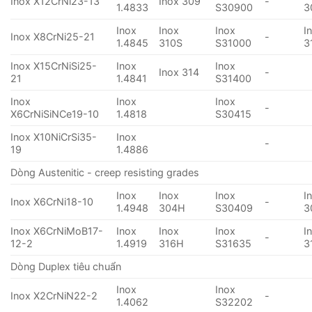
Inox X12CrNi23-13
Inox 309
-
1.4833
S30900
3
Inox
Inox
Inox
I
Inox X8CrNi25-21
-
1.4845
310S
S31000
3
Inox X15CrNiSi25-
Inox
Inox
Inox 314
-
21
1.4841
S31400
Inox
Inox
Inox
-
X6CrNiSiNCe19-10
1.4818
S30415
Inox X10NiCrSi35-
Inox
-
19
1.4886
Dòng Austenitic - creep resisting grades
Inox
Inox
Inox
I
Inox X6CrNi18-10
-
1.4948
304H
S30409
3
Inox X6CrNiMoB17-
Inox
Inox
Inox
I
-
12-2
1.4919
316H
S31635
3
Dòng Duplex tiêu chuẩn
Inox
Inox
Inox X2CrNiN22-2
-
1.4062
S32202