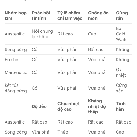
Nhóm hợp
Phản hồi
Tỷ lệ chăm
Chống ăn
Cứng
kim
từ tính
chỉ làm việc
mòn
rắn
Bởi
Nói chung
Austenitic
Rất cao
Cao
Cold
là không
Work
Song công
Có
Vừa phải
Rất cao
Không
Ferritic
Có
Vừa phải
Vừa phải
Không
Gia
Martensitic
Có
Vừa phải
Vừa phải
nhiệt
Kết tủa
Cứng
Có
Vừa phải
Vừa phải
đông cứng
sẵn
Kháng
Chịu nhiệt
Tính
Độ dẻo
nhiệt độ
độ cao
hàn
thấp
Austenitic
Rất cao
Rất cao
Rất cao
Rất cao
Song công
Vừa phải
Thấp
Vừa phải
Cao