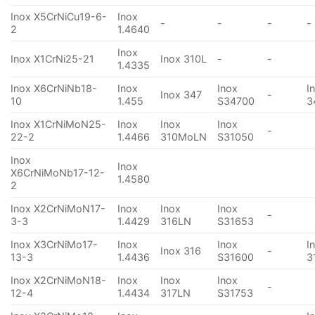
Inox X5CrNiCu19-6-
Inox
-
-
-
-
2
1.4640
Inox
Inox X1CrNi25-21
Inox 310L
-
-
1.4335
Inox X6CrNiNb18-
Inox
Inox
I
Inox 347
-
10
1.455
S34700
3
Inox X1CrNiMoN25-
Inox
Inox
Inox
-
22-2
1.4466
310MoLN
S31050
Inox
Inox
X6CrNiMoNb17-12-
1.4580
2
Inox X2CrNiMoN17-
Inox
Inox
Inox
-
3-3
1.4429
316LN
S31653
Inox X3CrNiMo17-
Inox
Inox
I
Inox 316
-
13-3
1.4436
S31600
3
Inox X2CrNiMoN18-
Inox
Inox
Inox
-
12-4
1.4434
317LN
S31753