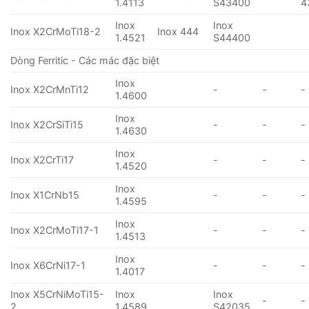
1.4113
S43400
4
Inox
Inox
Inox X2CrMoTi18-2
Inox 444
1.4521
S44400
Dòng Ferritic - Các mác đặc biệt
Inox
Inox X2CrMnTi12
-
-
-
1.4600
Inox
Inox X2CrSiTi15
-
-
-
1.4630
Inox
Inox X2CrTi17
-
-
-
1.4520
Inox
Inox X1CrNb15
-
-
-
1.4595
Inox
Inox X2CrMoTi17-1
-
-
-
1.4513
Inox
Inox X6CrNi17-1
-
-
-
1.4017
Inox X5CrNiMoTi15-
Inox
Inox
-
-
2
1.4589
S42035