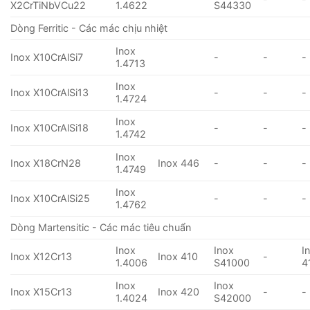
X2CrTiNbVCu22
1.4622
S44330
Dòng Ferritic - Các mác chịu nhiệt
Inox
Inox X10CrAlSi7
-
-
-
1.4713
Inox
Inox X10CrAlSi13
-
-
-
1.4724
Inox
Inox X10CrAlSi18
-
-
-
1.4742
Inox
Inox X18CrN28
Inox 446
-
-
-
1.4749
Inox
Inox X10CrAlSi25
-
-
-
1.4762
Dòng Martensitic - Các mác tiêu chuẩn
Inox
Inox
I
Inox X12Cr13
Inox 410
-
1.4006
S41000
4
Inox
Inox
Inox X15Cr13
Inox 420
-
-
1.4024
S42000