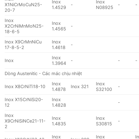
Inox
Inox
X1NiCrMoCuN25-
-
-
-
1.4529
N08925
20-7
Inox
Inox
X2CrNiMnMoN25-
-
1.4565
18-6-5
Inox X9CrMnNiCu
Inox
-
17-8-5-2
1.4618
Inox
Inox
-
-
-
1.3964
Dòng Austenitic - Các mác chịu nhiệt
Inox
Inox
Inox X8CrNiTi18-10
Inox 321
-
1.4878
S32100
Inox X15CrNiSi20-
Inox
-
12
1.4828
Inox
Inox
Inox
X9CrNiSiNCe21-11-
-
1.4835
S30815
2
Inox
Inox
I