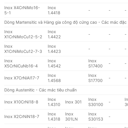
Inox X4CrNiMo16-
Inox
-
-
-
5-1
1.4418
Dòng Martensitic và Hàng gia công độ cứng cao - Các mác đặc 
Inox
Inox
-
-
-
X1CrNiMoCu12-5-2
1.4422
Inox
Inox
-
-
-
X1CrNiMoCu12-7-3
1.4423
Inox
Inox
Inox
-
-
X5CrNiCuNb16-4
1.4542
S17400
Inox
Inox
Inox X7CrNiAl17-7
-
-
1.4568
S17700
Dòng Austenitic - Các mác tiêu chuẩn
Inox
Inox
I
Inox X10CrNi18-8
Inox 301
-
1.4310
S30100
3
Inox
Inox
Inox
Inox X2CrNiN18-7
-
1.4318
301LN
S30153