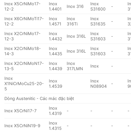
Inox X5CrNiMo17-
Inox
Inox
I
Inox 316
-
12-2
1.4401
S31600
3
Inox X6CrNiMoTi17-
Inox
Inox
Inox
I
-
12-2
1.4571
316Ti
S31635
3
Inox X2CrNiMo17-
Inox
Inox
I
Inox 316L
-
12-3
1.4432
S31603
3
Inox X2CrNiMo18-
Inox
Inox
I
Inox 316L
-
14-3
1.4435
S31603
3
Inox X2CrNiMoN17-
Inox
Inox
Inox
-
13-5
1.4439
317LMN
Inox
Inox
Inox
I
X1NiCrMoCu25-20-
-
1.4539
N08904
9
5
Dòng Austenitic - Các mác đặc biệt
Inox
Inox X5CrNi17-7
-
-
-
-
1.4319
Inox
Inox X5CrNiN19-9
-
-
-
-
1.4315