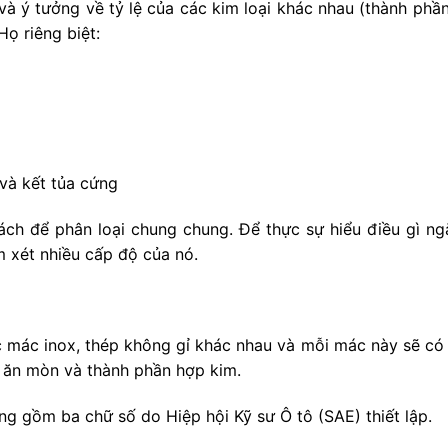
và ý tưởng về tỷ lệ của các kim loại khác nhau (thành ph
ọ riêng biệt:
và kết tủa cứng
ch để phân loại chung chung. Để thực sự hiểu điều gì ngă
m xét nhiều cấp độ của nó.
c mác inox, thép không gỉ khác nhau và mỗi mác này sẽ có 
g ăn mòn và thành phần hợp kim.
 gồm ba chữ số do Hiệp hội Kỹ sư Ô tô (SAE) thiết lập.