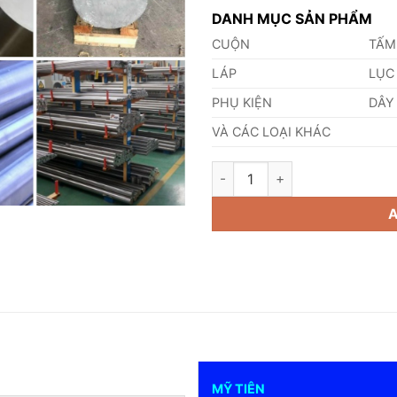
DANH MỤC SẢN PHẨM
CUỘN
TẤM
LÁP
LỤC
PHỤ KIỆN
DÂY
VÀ CÁC LOẠI KHÁC
Láp Inox 420 Phi 68mm quant
MỸ TIÊN