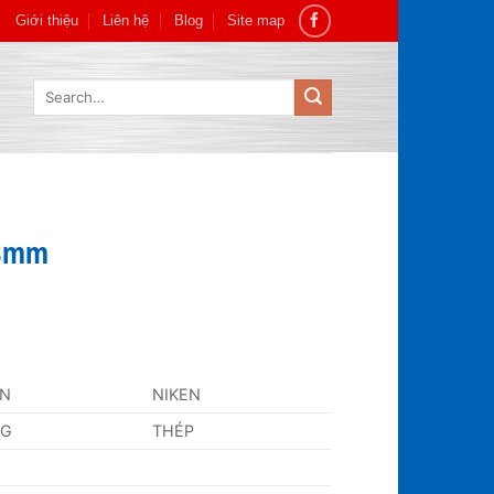
Giới thiệu
Liên hệ
Blog
Site map
Search
for:
68mm
AN
NIKEN
NG
THÉP