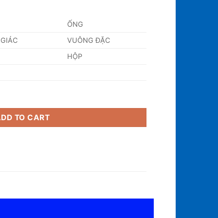
ỐNG
 GIÁC
VUÔNG ĐẶC
HỘP
ity
ADD TO CART