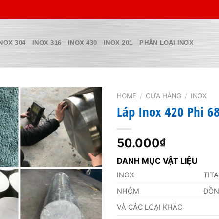
INOX 304
INOX 316
INOX 430
INOX 201
PHÂN LOẠI INOX
HOME
/
CỬA HÀNG
/
INOX
Láp Inox 420 Phi 
50.000
₫
DANH MỤC VẬT LIỆU
INOX
TIT
NHÔM
ĐỒ
VÀ CÁC LOẠI KHÁC