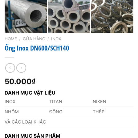
HOME
/
CỬA HÀNG
/
INOX
Ống Inox DN600/SCH140
50.000
₫
DANH MỤC VẬT LIỆU
INOX
TITAN
NIKEN
NHÔM
ĐỒNG
THÉP
VÀ CÁC LOẠI KHÁC
DANH MỤC SẢN PHẨM