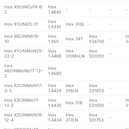
Inox X5CrNiCu19-6-
Inox
-
-
-
-
2
1.4640
Inox
Inox X1CrNi25-21
Inox 310L
-
-
1.4335
Inox X6CrNiNb18-
Inox
Inox
I
Inox 347
-
10
1.455
S34700
3
Inox X1CrNiMoN25-
Inox
Inox
Inox
-
22-2
1.4466
310MoLN
S31050
Inox
Inox
X6CrNiMoNb17-12-
1.4580
2
Inox X2CrNiMoN17-
Inox
Inox
Inox
-
3-3
1.4429
316LN
S31653
Inox X3CrNiMo17-
Inox
Inox
I
Inox 316
-
13-3
1.4436
S31600
3
Inox X2CrNiMoN18-
Inox
Inox
Inox
-
12-4
1.4434
317LN
S31753