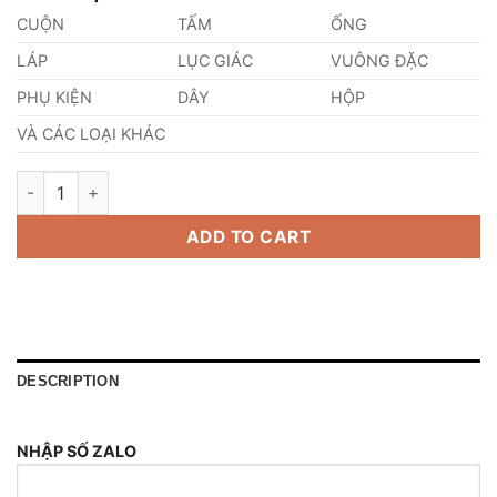
CUỘN
TẤM
ỐNG
LÁP
LỤC GIÁC
VUÔNG ĐẶC
PHỤ KIỆN
DÂY
HỘP
VÀ CÁC LOẠI KHÁC
Ống Inox DN600/SCH140 quantity
ADD TO CART
DESCRIPTION
NHẬP SỐ ZALO