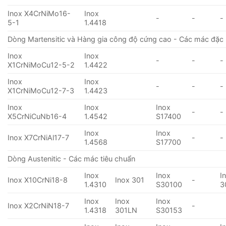
Inox X4CrNiMo16-
Inox
-
-
-
5-1
1.4418
Dòng Martensitic và Hàng gia công độ cứng cao - Các mác đặc 
Inox
Inox
-
-
-
X1CrNiMoCu12-5-2
1.4422
Inox
Inox
-
-
-
X1CrNiMoCu12-7-3
1.4423
Inox
Inox
Inox
-
-
X5CrNiCuNb16-4
1.4542
S17400
Inox
Inox
Inox X7CrNiAl17-7
-
-
1.4568
S17700
Dòng Austenitic - Các mác tiêu chuẩn
Inox
Inox
I
Inox X10CrNi18-8
Inox 301
-
1.4310
S30100
3
Inox
Inox
Inox
Inox X2CrNiN18-7
-
1.4318
301LN
S30153