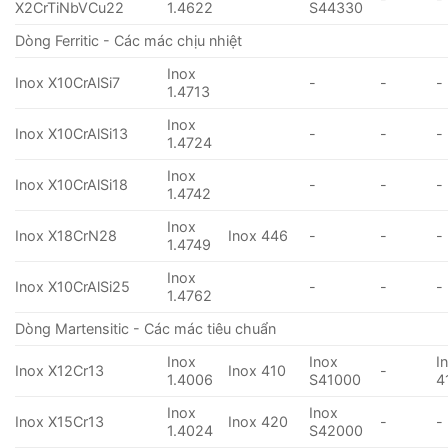
X2CrTiNbVCu22
1.4622
S44330
Dòng Ferritic - Các mác chịu nhiệt
Inox
Inox X10CrAlSi7
-
-
-
1.4713
Inox
Inox X10CrAlSi13
-
-
-
1.4724
Inox
Inox X10CrAlSi18
-
-
-
1.4742
Inox
Inox X18CrN28
Inox 446
-
-
-
1.4749
Inox
Inox X10CrAlSi25
-
-
-
1.4762
Dòng Martensitic - Các mác tiêu chuẩn
Inox
Inox
I
Inox X12Cr13
Inox 410
-
1.4006
S41000
4
Inox
Inox
Inox X15Cr13
Inox 420
-
-
1.4024
S42000