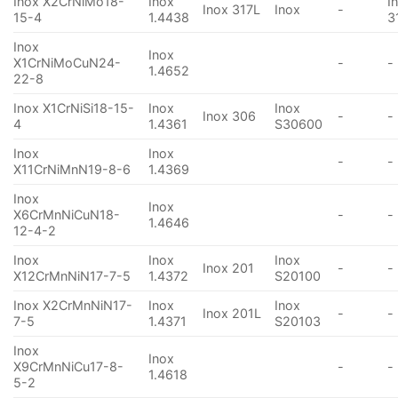
Inox X2CrNiMo18-
Inox
I
Inox 317L
Inox
-
15-4
1.4438
3
Inox
Inox
X1CrNiMoCuN24-
-
-
1.4652
22-8
Inox X1CrNiSi18-15-
Inox
Inox
Inox 306
-
-
4
1.4361
S30600
Inox
Inox
-
-
X11CrNiMnN19-8-6
1.4369
Inox
Inox
X6CrMnNiCuN18-
-
-
1.4646
12-4-2
Inox
Inox
Inox
Inox 201
-
-
X12CrMnNiN17-7-5
1.4372
S20100
Inox X2CrMnNiN17-
Inox
Inox
Inox 201L
-
-
7-5
1.4371
S20103
Inox
Inox
X9CrMnNiCu17-8-
-
-
1.4618
5-2