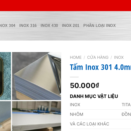
INOX 304
INOX 316
INOX 430
INOX 201
PHÂN LOẠI INOX
HOME
/
CỬA HÀNG
/
INOX
Tấm Inox 301 4.0
50.000
₫
DANH MỤC VẬT LIỆU
INOX
TIT
NHÔM
ĐỒ
VÀ CÁC LOẠI KHÁC