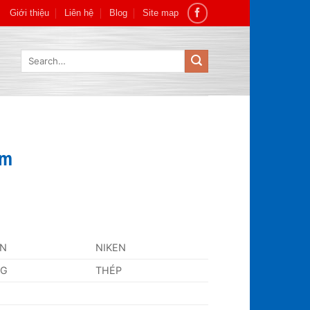
Giới thiệu
Liên hệ
Blog
Site map
Search
for:
mm
AN
NIKEN
NG
THÉP