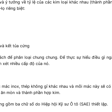
và ý tưởng về tỷ lệ của các kim loại khác nhau (thành ph
ọ riêng biệt:
và kết tủa cứng
ch để phân loại chung chung. Để thực sự hiểu điều gì ngă
m xét nhiều cấp độ của nó.
c mác inox, thép không gỉ khác nhau và mỗi mác này sẽ có 
g ăn mòn và thành phần hợp kim.
 gồm ba chữ số do Hiệp hội Kỹ sư Ô tô (SAE) thiết lập.