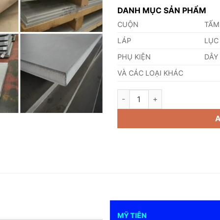
DANH MỤC SẢN PHẨM
CUỘN
TẤM
LÁP
LỤC
PHỤ KIỆN
DÂY
VÀ CÁC LOẠI KHÁC
Tấm Inox 301 4.0mm quantity
MỸ TIÊN