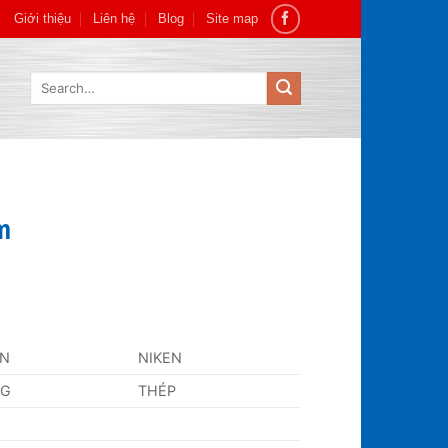
Giới thiệu
Liên hệ
Blog
Site map
Search
for:
m
AN
NIKEN
NG
THÉP