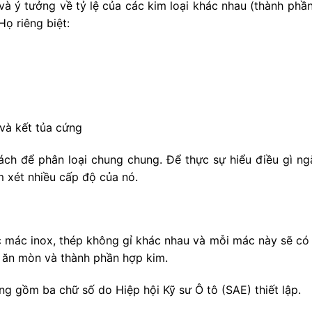
và ý tưởng về tỷ lệ của các kim loại khác nhau (thành ph
ọ riêng biệt:
và kết tủa cứng
ch để phân loại chung chung. Để thực sự hiểu điều gì ngă
m xét nhiều cấp độ của nó.
c mác inox, thép không gỉ khác nhau và mỗi mác này sẽ có 
g ăn mòn và thành phần hợp kim.
 gồm ba chữ số do Hiệp hội Kỹ sư Ô tô (SAE) thiết lập.