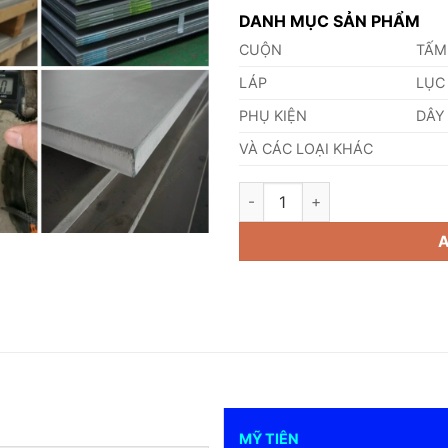
DANH MỤC SẢN PHẨM
CUỘN
TẤM
LÁP
LỤC
PHỤ KIỆN
DÂY
VÀ CÁC LOẠI KHÁC
Tấm Inox 321 30mm quantity
MỸ TIÊN