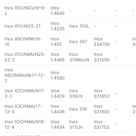
Inox X5CrNiCu19-6-
Inox
-
-
-
-
2
1.4640
Inox
Inox X1CrNi25-21
Inox 310L
-
-
1.4335
Inox X6CrNiNb18-
Inox
Inox
I
Inox 347
-
10
1.455
S34700
3
Inox X1CrNiMoN25-
Inox
Inox
Inox
-
22-2
1.4466
310MoLN
S31050
Inox
Inox
X6CrNiMoNb17-12-
1.4580
2
Inox X2CrNiMoN17-
Inox
Inox
Inox
-
3-3
1.4429
316LN
S31653
Inox X3CrNiMo17-
Inox
Inox
I
Inox 316
-
13-3
1.4436
S31600
3
Inox X2CrNiMoN18-
Inox
Inox
Inox
-
12-4
1.4434
317LN
S31753