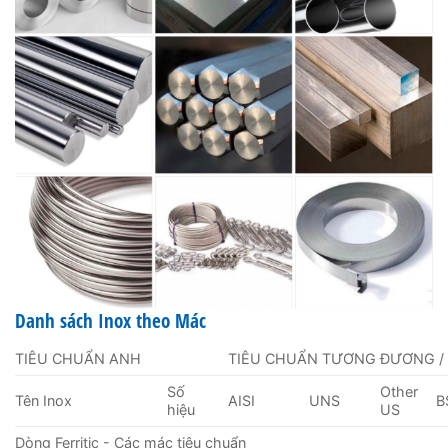
Danh sách Inox theo Mác
TIÊU CHUẨN ANH
TIÊU CHUẨN TƯƠNG ĐƯƠNG /
Số
Other
Tên Inox
AISI
UNS
B
hiệu
US
Dòng Ferritic - Các mác tiêu chuẩn