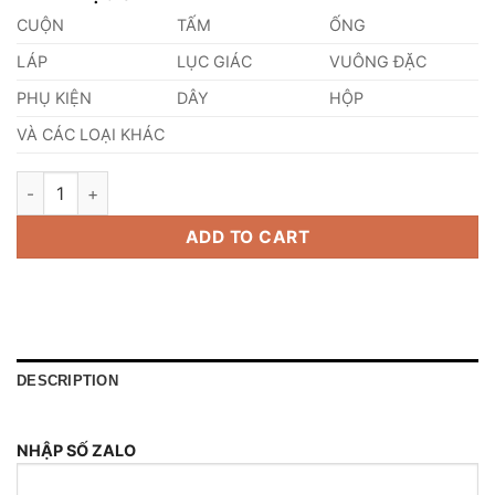
CUỘN
TẤM
ỐNG
LÁP
LỤC GIÁC
VUÔNG ĐẶC
PHỤ KIỆN
DÂY
HỘP
VÀ CÁC LOẠI KHÁC
Tấm Inox 403 180mm quantity
ADD TO CART
DESCRIPTION
NHẬP SỐ ZALO