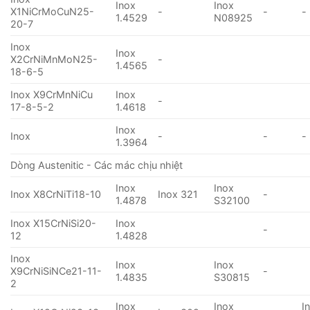
Inox
Inox
X1NiCrMoCuN25-
-
-
-
1.4529
N08925
20-7
Inox
Inox
X2CrNiMnMoN25-
-
1.4565
18-6-5
Inox X9CrMnNiCu
Inox
-
17-8-5-2
1.4618
Inox
Inox
-
-
-
1.3964
Dòng Austenitic - Các mác chịu nhiệt
Inox
Inox
Inox X8CrNiTi18-10
Inox 321
-
1.4878
S32100
Inox X15CrNiSi20-
Inox
-
12
1.4828
Inox
Inox
Inox
X9CrNiSiNCe21-11-
-
1.4835
S30815
2
Inox
Inox
I