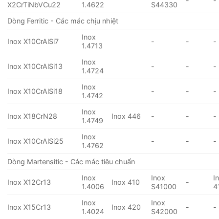
-
-
X2CrTiNbVCu22
1.4622
S44330
Dòng Ferritic - Các mác chịu nhiệt
Inox
Inox X10CrAlSi7
-
-
-
1.4713
Inox
Inox X10CrAlSi13
-
-
-
1.4724
Inox
Inox X10CrAlSi18
-
-
-
1.4742
Inox
Inox X18CrN28
Inox 446
-
-
-
1.4749
Inox
Inox X10CrAlSi25
-
-
-
1.4762
Dòng Martensitic - Các mác tiêu chuẩn
Inox
Inox
I
Inox X12Cr13
Inox 410
-
1.4006
S41000
4
Inox
Inox
Inox X15Cr13
Inox 420
-
-
1.4024
S42000