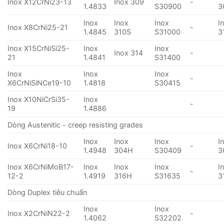
Inox X12CrNi23-13
Inox 309
-
1.4833
S30900
3
Inox
Inox
Inox
I
Inox X8CrNi25-21
-
1.4845
310S
S31000
3
Inox X15CrNiSi25-
Inox
Inox
Inox 314
-
21
1.4841
S31400
Inox
Inox
Inox
-
X6CrNiSiNCe19-10
1.4818
S30415
Inox X10NiCrSi35-
Inox
-
19
1.4886
Dòng Austenitic - creep resisting grades
Inox
Inox
Inox
I
Inox X6CrNi18-10
-
1.4948
304H
S30409
3
Inox X6CrNiMoB17-
Inox
Inox
Inox
I
-
12-2
1.4919
316H
S31635
3
Dòng Duplex tiêu chuẩn
Inox
Inox
Inox X2CrNiN22-2
-
1.4062
S32202