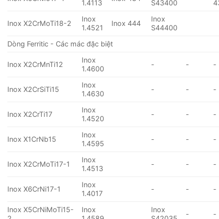
1.4113
S43400
4
Inox
Inox
Inox X2CrMoTi18-2
Inox 444
1.4521
S44400
Dòng Ferritic - Các mác đặc biệt
Inox
Inox X2CrMnTi12
-
-
-
1.4600
Inox
Inox X2CrSiTi15
-
-
-
1.4630
Inox
Inox X2CrTi17
-
-
-
1.4520
Inox
Inox X1CrNb15
-
-
-
1.4595
Inox
Inox X2CrMoTi17-1
-
-
-
1.4513
Inox
Inox X6CrNi17-1
-
-
-
1.4017
Inox X5CrNiMoTi15-
Inox
Inox
-
-
2
1.4589
S42035