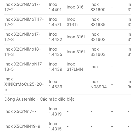
Inox X5CrNiMo17-
Inox
Inox
I
Inox 316
-
12-2
1.4401
S31600
3
Inox X6CrNiMoTi17-
Inox
Inox
Inox
I
-
12-2
1.4571
316Ti
S31635
3
Inox X2CrNiMo17-
Inox
Inox
I
Inox 316L
-
12-3
1.4432
S31603
3
Inox X2CrNiMo18-
Inox
Inox
I
Inox 316L
-
14-3
1.4435
S31603
3
Inox X2CrNiMoN17-
Inox
Inox
Inox
-
13-5
1.4439
317LMN
Inox
Inox
Inox
I
X1NiCrMoCu25-20-
-
1.4539
N08904
9
5
Dòng Austenitic - Các mác đặc biệt
Inox
Inox X5CrNi17-7
-
-
-
-
1.4319
Inox
Inox X5CrNiN19-9
-
-
-
-
1.4315