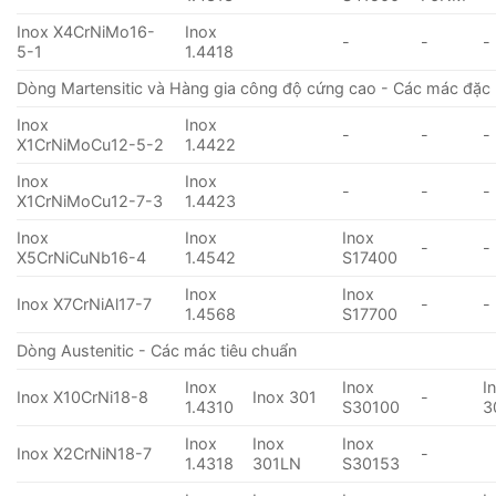
Inox X4CrNiMo16-
Inox
-
-
-
5-1
1.4418
Dòng Martensitic và Hàng gia công độ cứng cao - Các mác đặc 
Inox
Inox
-
-
-
X1CrNiMoCu12-5-2
1.4422
Inox
Inox
-
-
-
X1CrNiMoCu12-7-3
1.4423
Inox
Inox
Inox
-
-
X5CrNiCuNb16-4
1.4542
S17400
Inox
Inox
Inox X7CrNiAl17-7
-
-
1.4568
S17700
Dòng Austenitic - Các mác tiêu chuẩn
Inox
Inox
I
Inox X10CrNi18-8
Inox 301
-
1.4310
S30100
3
Inox
Inox
Inox
Inox X2CrNiN18-7
-
1.4318
301LN
S30153