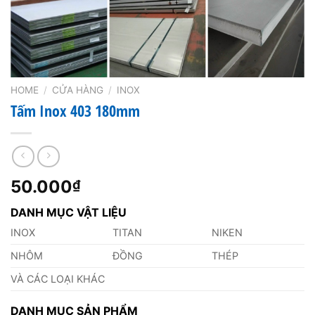
HOME
/
CỬA HÀNG
/
INOX
Tấm Inox 403 180mm
50.000
₫
DANH MỤC VẬT LIỆU
INOX
TITAN
NIKEN
NHÔM
ĐỒNG
THÉP
VÀ CÁC LOẠI KHÁC
DANH MỤC SẢN PHẨM