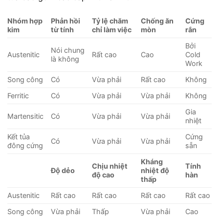
Nhóm hợp
Phản hồi
Tỷ lệ chăm
Chống ăn
Cứng
kim
từ tính
chỉ làm việc
mòn
rắn
Bởi
Nói chung
Austenitic
Rất cao
Cao
Cold
là không
Work
Song công
Có
Vừa phải
Rất cao
Không
Ferritic
Có
Vừa phải
Vừa phải
Không
Gia
Martensitic
Có
Vừa phải
Vừa phải
nhiệt
Kết tủa
Cứng
Có
Vừa phải
Vừa phải
đông cứng
sẵn
Kháng
Chịu nhiệt
Tính
Độ dẻo
nhiệt độ
độ cao
hàn
thấp
Austenitic
Rất cao
Rất cao
Rất cao
Rất cao
Song công
Vừa phải
Thấp
Vừa phải
Cao