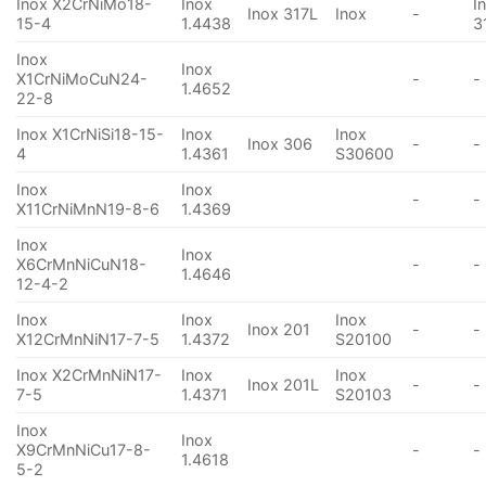
Inox X2CrNiMo18-
Inox
I
Inox 317L
Inox
-
15-4
1.4438
3
Inox
Inox
X1CrNiMoCuN24-
-
-
1.4652
22-8
Inox X1CrNiSi18-15-
Inox
Inox
Inox 306
-
-
4
1.4361
S30600
Inox
Inox
-
-
X11CrNiMnN19-8-6
1.4369
Inox
Inox
X6CrMnNiCuN18-
-
-
1.4646
12-4-2
Inox
Inox
Inox
Inox 201
-
-
X12CrMnNiN17-7-5
1.4372
S20100
Inox X2CrMnNiN17-
Inox
Inox
Inox 201L
-
-
7-5
1.4371
S20103
Inox
Inox
X9CrMnNiCu17-8-
-
-
1.4618
5-2