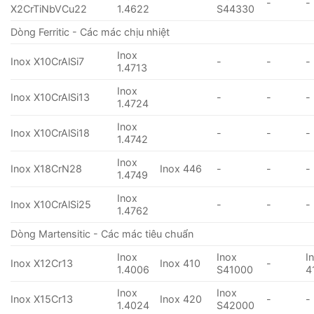
-
-
X2CrTiNbVCu22
1.4622
S44330
Dòng Ferritic - Các mác chịu nhiệt
Inox
Inox X10CrAlSi7
-
-
-
1.4713
Inox
Inox X10CrAlSi13
-
-
-
1.4724
Inox
Inox X10CrAlSi18
-
-
-
1.4742
Inox
Inox X18CrN28
Inox 446
-
-
-
1.4749
Inox
Inox X10CrAlSi25
-
-
-
1.4762
Dòng Martensitic - Các mác tiêu chuẩn
Inox
Inox
I
Inox X12Cr13
Inox 410
-
1.4006
S41000
4
Inox
Inox
Inox X15Cr13
Inox 420
-
-
1.4024
S42000