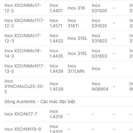
Inox X5CrNiMo17-
Inox
Inox
I
Inox 316
-
12-2
1.4401
S31600
3
Inox X6CrNiMoTi17-
Inox
Inox
Inox
I
-
12-2
1.4571
316Ti
S31635
3
Inox X2CrNiMo17-
Inox
Inox
I
Inox 316L
-
12-3
1.4432
S31603
3
Inox X2CrNiMo18-
Inox
Inox
I
Inox 316L
-
14-3
1.4435
S31603
3
Inox X2CrNiMoN17-
Inox
Inox
Inox
-
13-5
1.4439
317LMN
Inox
Inox
Inox
I
X1NiCrMoCu25-20-
-
1.4539
N08904
9
5
Dòng Austenitic - Các mác đặc biệt
Inox
Inox X5CrNi17-7
-
-
-
-
1.4319
Inox
Inox X5CrNiN19-9
-
-
-
-
1.4315