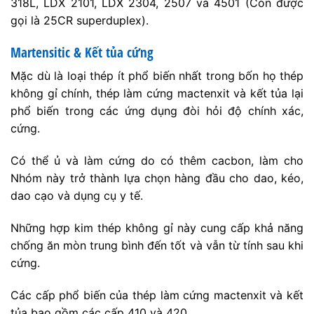
318L, LDX 2101, LDX 2304, 2507 và 4501 (Còn được
gọi là 25CR superduplex).
Martensitic & Kết tủa cứng
Mặc dù là loại thép ít phổ biến nhất trong bốn họ thép
không gỉ chính, thép làm cứng mactenxit và kết tủa lại
phổ biến trong các ứng dụng đòi hỏi độ chính xác,
cứng.
Có thể ủ và làm cứng do có thêm cacbon, làm cho
Nhóm này trở thành lựa chọn hàng đầu cho dao, kéo,
dao cạo và dụng cụ y tế.
Những hợp kim thép không gỉ này cung cấp khả năng
chống ăn mòn trung bình đến tốt và vẫn từ tính sau khi
cứng.
Các cấp phổ biến của thép làm cứng mactenxit và kết
tủa bao gồm các cấp 410 và 420.