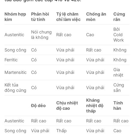
Nhóm hợp
Phản hồi
Tỷ lệ chăm
Chống ăn
Cứng
kim
từ tính
chỉ làm việc
mòn
rắn
Bởi
Nói chung
Austenitic
Rất cao
Cao
Cold
là không
Work
Song công
Có
Vừa phải
Rất cao
Không
Ferritic
Có
Vừa phải
Vừa phải
Không
Gia
Martensitic
Có
Vừa phải
Vừa phải
nhiệt
Kết tủa
Cứng
Có
Vừa phải
Vừa phải
đông cứng
sẵn
Kháng
Chịu nhiệt
Tính
Độ dẻo
nhiệt độ
độ cao
hàn
thấp
Austenitic
Rất cao
Rất cao
Rất cao
Rất cao
Song công
Vừa phải
Thấp
Vừa phải
Cao