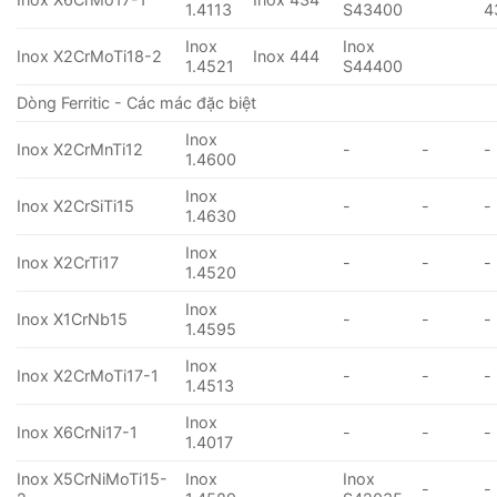
1.4113
S43400
4
Inox
Inox
Inox X2CrMoTi18-2
Inox 444
1.4521
S44400
Dòng Ferritic - Các mác đặc biệt
Inox
Inox X2CrMnTi12
-
-
-
1.4600
Inox
Inox X2CrSiTi15
-
-
-
1.4630
Inox
Inox X2CrTi17
-
-
-
1.4520
Inox
Inox X1CrNb15
-
-
-
1.4595
Inox
Inox X2CrMoTi17-1
-
-
-
1.4513
Inox
Inox X6CrNi17-1
-
-
-
1.4017
Inox X5CrNiMoTi15-
Inox
Inox
-
-