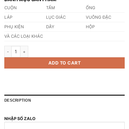
CUỘN
TẤM
ỐNG
LÁP
LỤC GIÁC
VUÔNG ĐẶC
PHỤ KIỆN
DÂY
HỘP
VÀ CÁC LOẠI KHÁC
Bi Inox 316 3,2mm quantity
ADD TO CART
DESCRIPTION
NHẬP SỐ ZALO