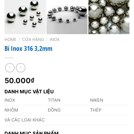
HOME
/
CỬA HÀNG
/
INOX
Bi Inox 316 3,2mm
50.000
₫
DANH MỤC VẬT LIỆU
INOX
TITAN
NIKEN
NHÔM
ĐỒNG
THÉP
VÀ CÁC LOẠI KHÁC
DANH MỤC SẢN PHẨM