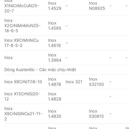
Inox
Inox
Inox
X1NiCrMoCuN25-
-
-
-
1.4529
N08925
20-7
Inox
Inox
X2CrNiMnMoN25-
-
1.4565
18-6-5
Inox X9CrMnNiCu
Inox
-
17-8-5-2
1.4618
Inox
Inox
-
-
-
1.3964
Dòng Austenitic - Các mác chịu nhiệt
Inox
Inox
Inox X8CrNiTi18-10
Inox 321
-
1.4878
S32100
Inox X15CrNiSi20-
Inox
-
12
1.4828
Inox
Inox
Inox
X9CrNiSiNCe21-11-
-
1.4835
S30815
2
Inox
Inox
I