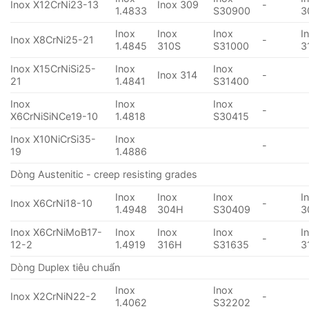
Inox X12CrNi23-13
Inox 309
-
1.4833
S30900
3
Inox
Inox
Inox
I
Inox X8CrNi25-21
-
1.4845
310S
S31000
3
Inox X15CrNiSi25-
Inox
Inox
Inox 314
-
21
1.4841
S31400
Inox
Inox
Inox
-
X6CrNiSiNCe19-10
1.4818
S30415
Inox X10NiCrSi35-
Inox
-
19
1.4886
Dòng Austenitic - creep resisting grades
Inox
Inox
Inox
I
Inox X6CrNi18-10
-
1.4948
304H
S30409
3
Inox X6CrNiMoB17-
Inox
Inox
Inox
I
-
12-2
1.4919
316H
S31635
3
Dòng Duplex tiêu chuẩn
Inox
Inox
Inox X2CrNiN22-2
-
1.4062
S32202