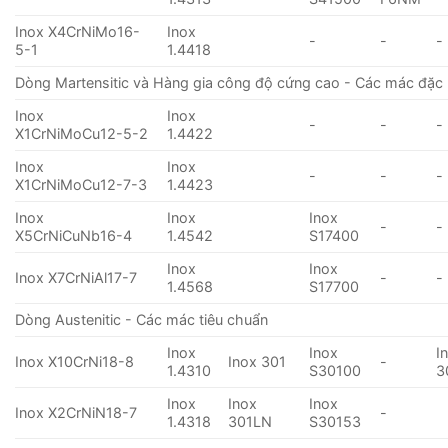
Inox X4CrNiMo16-
Inox
-
-
-
5-1
1.4418
Dòng Martensitic và Hàng gia công độ cứng cao - Các mác đặc 
Inox
Inox
-
-
-
X1CrNiMoCu12-5-2
1.4422
Inox
Inox
-
-
-
X1CrNiMoCu12-7-3
1.4423
Inox
Inox
Inox
-
-
X5CrNiCuNb16-4
1.4542
S17400
Inox
Inox
Inox X7CrNiAl17-7
-
-
1.4568
S17700
Dòng Austenitic - Các mác tiêu chuẩn
Inox
Inox
I
Inox X10CrNi18-8
Inox 301
-
1.4310
S30100
3
Inox
Inox
Inox
Inox X2CrNiN18-7
-
1.4318
301LN
S30153