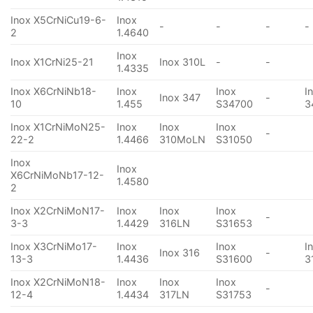
Inox X5CrNiCu19-6-
Inox
-
-
-
-
2
1.4640
Inox
Inox X1CrNi25-21
Inox 310L
-
-
1.4335
Inox X6CrNiNb18-
Inox
Inox
I
Inox 347
-
10
1.455
S34700
3
Inox X1CrNiMoN25-
Inox
Inox
Inox
-
22-2
1.4466
310MoLN
S31050
Inox
Inox
X6CrNiMoNb17-12-
1.4580
2
Inox X2CrNiMoN17-
Inox
Inox
Inox
-
3-3
1.4429
316LN
S31653
Inox X3CrNiMo17-
Inox
Inox
I
Inox 316
-
13-3
1.4436
S31600
3
Inox X2CrNiMoN18-
Inox
Inox
Inox
-
12-4
1.4434
317LN
S31753