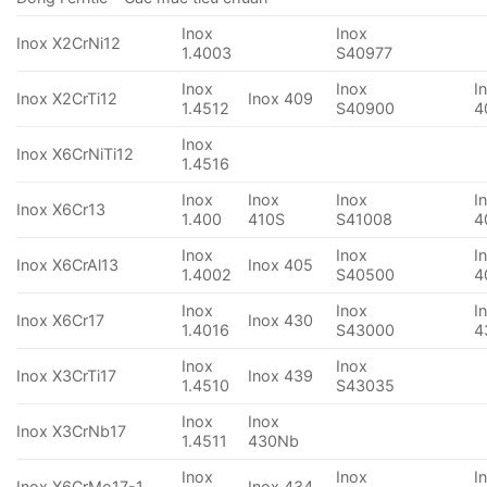
Inox
Inox
Inox X2CrNi12
1.4003
S40977
Inox
Inox
I
Inox X2CrTi12
Inox 409
1.4512
S40900
4
Inox
Inox X6CrNiTi12
1.4516
Inox
Inox
Inox
I
Inox X6Cr13
1.400
410S
S41008
4
Inox
Inox
I
Inox X6CrAl13
Inox 405
1.4002
S40500
4
Inox
Inox
I
Inox X6Cr17
Inox 430
1.4016
S43000
4
Inox
Inox
Inox X3CrTi17
Inox 439
1.4510
S43035
Inox
Inox
Inox X3CrNb17
1.4511
430Nb
Inox
Inox
I
Inox X6CrMo17-1
Inox 434