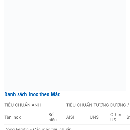
Danh sách Inox theo Mác
TIÊU CHUẨN ANH
TIÊU CHUẨN TƯƠNG ĐƯƠNG /
Số
Other
Tên Inox
AISI
UNS
B
hiệu
US
Dòng Ferritic - Các mác tiêu chuẩn