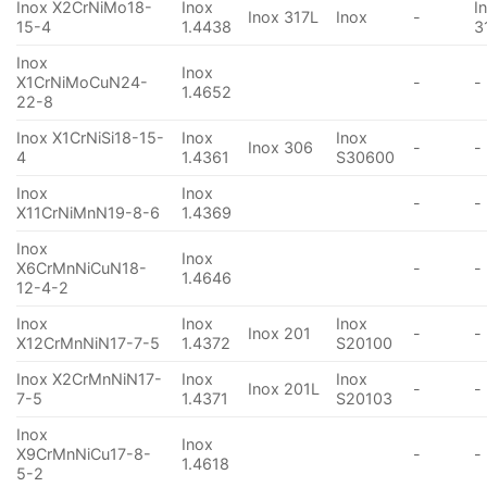
Inox X2CrNiMo18-
Inox
I
Inox 317L
Inox
-
15-4
1.4438
3
Inox
Inox
X1CrNiMoCuN24-
-
-
1.4652
22-8
Inox X1CrNiSi18-15-
Inox
Inox
Inox 306
-
-
4
1.4361
S30600
Inox
Inox
-
-
X11CrNiMnN19-8-6
1.4369
Inox
Inox
X6CrMnNiCuN18-
-
-
1.4646
12-4-2
Inox
Inox
Inox
Inox 201
-
-
X12CrMnNiN17-7-5
1.4372
S20100
Inox X2CrMnNiN17-
Inox
Inox
Inox 201L
-
-
7-5
1.4371
S20103
Inox
Inox
X9CrMnNiCu17-8-
-
-
1.4618
5-2