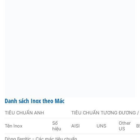
Danh sách Inox theo Mác
TIÊU CHUẨN ANH
TIÊU CHUẨN TƯƠNG ĐƯƠNG /
Số
Other
Tên Inox
AISI
UNS
B
hiệu
US
Dòng Ferritic - Các mác tiêu chuẩn