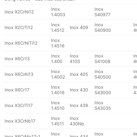
Inox
Inox
Inox X2CrNi12
1.4003
S40977
Inox
Inox
I
Inox X2CrTi12
Inox 409
1.4512
S40900
4
Inox
Inox X6CrNiTi12
1.4516
Inox
Inox
Inox
I
Inox X6Cr13
1.400
410S
S41008
4
Inox
Inox
I
Inox X6CrAl13
Inox 405
1.4002
S40500
4
Inox
Inox
I
Inox X6Cr17
Inox 430
1.4016
S43000
4
Inox
Inox
Inox X3CrTi17
Inox 439
1.4510
S43035
Inox
Inox
Inox X3CrNb17
1.4511
430Nb
Inox
Inox
I
Inox X6CrMo17-1
Inox 434