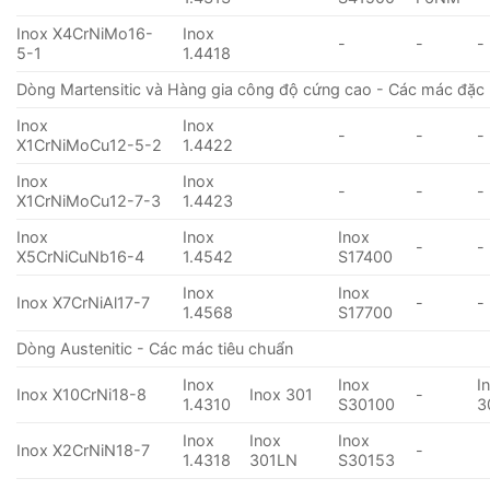
Inox X4CrNiMo16-
Inox
-
-
-
5-1
1.4418
Dòng Martensitic và Hàng gia công độ cứng cao - Các mác đặc 
Inox
Inox
-
-
-
X1CrNiMoCu12-5-2
1.4422
Inox
Inox
-
-
-
X1CrNiMoCu12-7-3
1.4423
Inox
Inox
Inox
-
-
X5CrNiCuNb16-4
1.4542
S17400
Inox
Inox
Inox X7CrNiAl17-7
-
-
1.4568
S17700
Dòng Austenitic - Các mác tiêu chuẩn
Inox
Inox
I
Inox X10CrNi18-8
Inox 301
-
1.4310
S30100
3
Inox
Inox
Inox
Inox X2CrNiN18-7
-
1.4318
301LN
S30153