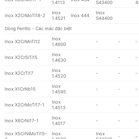
1.4113
S43400
4
Inox
Inox
Inox X2CrMoTi18-2
Inox 444
1.4521
S44400
Dòng Ferritic - Các mác đặc biệt
Inox
Inox X2CrMnTi12
-
-
-
1.4600
Inox
Inox X2CrSiTi15
-
-
-
1.4630
Inox
Inox X2CrTi17
-
-
-
1.4520
Inox
Inox X1CrNb15
-
-
-
1.4595
Inox
Inox X2CrMoTi17-1
-
-
-
1.4513
Inox
Inox X6CrNi17-1
-
-
-
1.4017
Inox X5CrNiMoTi15-
Inox
Inox
-
-