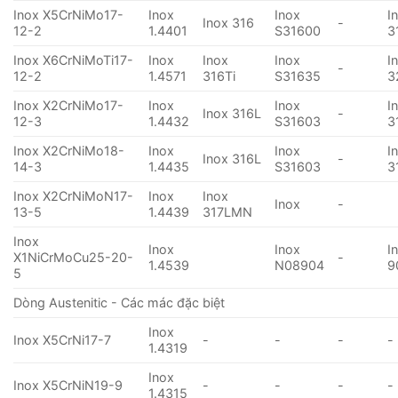
Inox X5CrNiMo17-
Inox
Inox
I
Inox 316
-
12-2
1.4401
S31600
3
Inox X6CrNiMoTi17-
Inox
Inox
Inox
I
-
12-2
1.4571
316Ti
S31635
3
Inox X2CrNiMo17-
Inox
Inox
I
Inox 316L
-
12-3
1.4432
S31603
3
Inox X2CrNiMo18-
Inox
Inox
I
Inox 316L
-
14-3
1.4435
S31603
3
Inox X2CrNiMoN17-
Inox
Inox
Inox
-
13-5
1.4439
317LMN
Inox
Inox
Inox
I
X1NiCrMoCu25-20-
-
1.4539
N08904
9
5
Dòng Austenitic - Các mác đặc biệt
Inox
Inox X5CrNi17-7
-
-
-
-
1.4319
Inox
Inox X5CrNiN19-9
-
-
-
-
1.4315