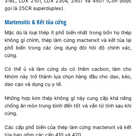
318L, LDX 2101, LDX 2304, 2507 và 4501 (Còn được
gọi là 25CR superduplex).
Martensitic & Kết tủa cứng
Mặc dù là loại thép ít phổ biến nhất trong bốn họ thép
không gỉ chính, thép làm cứng mactenxit và kết tủa lại
phổ biến trong các ứng dụng đòi hỏi độ chính xác,
cứng.
Có thể ủ và làm cứng do có thêm cacbon, làm cho
Nhóm này trở thành lựa chọn hàng đầu cho dao, kéo,
dao cạo và dụng cụ y tế.
Những hợp kim thép không gỉ này cung cấp khả năng
chống ăn mòn trung bình đến tốt và vẫn từ tính sau khi
cứng.
Các cấp phổ biến của thép làm cứng mactenxit và kết
tủa bao gồm các cấp 410 và 420.