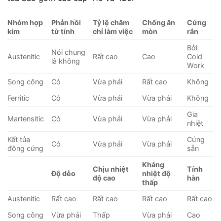
Nhóm hợp
Phản hồi
Tỷ lệ chăm
Chống ăn
Cứng
kim
từ tính
chỉ làm việc
mòn
rắn
Bởi
Nói chung
Austenitic
Rất cao
Cao
Cold
là không
Work
Song công
Có
Vừa phải
Rất cao
Không
Ferritic
Có
Vừa phải
Vừa phải
Không
Gia
Martensitic
Có
Vừa phải
Vừa phải
nhiệt
Kết tủa
Cứng
Có
Vừa phải
Vừa phải
đông cứng
sẵn
Kháng
Chịu nhiệt
Tính
Độ dẻo
nhiệt độ
độ cao
hàn
thấp
Austenitic
Rất cao
Rất cao
Rất cao
Rất cao
Song công
Vừa phải
Thấp
Vừa phải
Cao