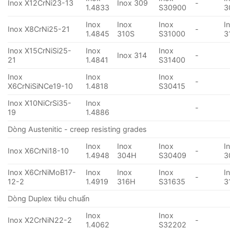
Inox X12CrNi23-13
Inox 309
-
1.4833
S30900
3
Inox
Inox
Inox
I
Inox X8CrNi25-21
-
1.4845
310S
S31000
3
Inox X15CrNiSi25-
Inox
Inox
Inox 314
-
21
1.4841
S31400
Inox
Inox
Inox
-
X6CrNiSiNCe19-10
1.4818
S30415
Inox X10NiCrSi35-
Inox
-
19
1.4886
Dòng Austenitic - creep resisting grades
Inox
Inox
Inox
I
Inox X6CrNi18-10
-
1.4948
304H
S30409
3
Inox X6CrNiMoB17-
Inox
Inox
Inox
I
-
12-2
1.4919
316H
S31635
3
Dòng Duplex tiêu chuẩn
Inox
Inox
Inox X2CrNiN22-2
-
1.4062
S32202