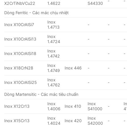
-
-
X2CrTiNbVCu22
1.4622
S44330
Dòng Ferritic - Các mác chịu nhiệt
Inox
Inox X10CrAlSi7
-
-
-
1.4713
Inox
Inox X10CrAlSi13
-
-
-
1.4724
Inox
Inox X10CrAlSi18
-
-
-
1.4742
Inox
Inox X18CrN28
Inox 446
-
-
-
1.4749
Inox
Inox X10CrAlSi25
-
-
-
1.4762
Dòng Martensitic - Các mác tiêu chuẩn
Inox
Inox
I
Inox X12Cr13
Inox 410
-
1.4006
S41000
4
Inox
Inox
Inox X15Cr13
Inox 420
-
-
1.4024
S42000