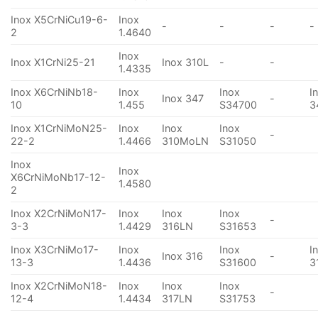
Inox X5CrNiCu19-6-
Inox
-
-
-
-
2
1.4640
Inox
Inox X1CrNi25-21
Inox 310L
-
-
1.4335
Inox X6CrNiNb18-
Inox
Inox
I
Inox 347
-
10
1.455
S34700
3
Inox X1CrNiMoN25-
Inox
Inox
Inox
-
22-2
1.4466
310MoLN
S31050
Inox
Inox
X6CrNiMoNb17-12-
1.4580
2
Inox X2CrNiMoN17-
Inox
Inox
Inox
-
3-3
1.4429
316LN
S31653
Inox X3CrNiMo17-
Inox
Inox
I
Inox 316
-
13-3
1.4436
S31600
3
Inox X2CrNiMoN18-
Inox
Inox
Inox
-
12-4
1.4434
317LN
S31753