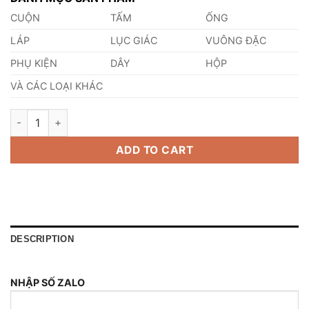
CUỘN
TẤM
ỐNG
LÁP
LỤC GIÁC
VUÔNG ĐẶC
PHỤ KIỆN
DÂY
HỘP
VÀ CÁC LOẠI KHÁC
Cuộn Inox 430 0.50mm quantity
ADD TO CART
DESCRIPTION
NHẬP SỐ ZALO