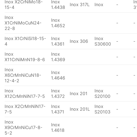
Inox X2CrNiMo18-
Inox
I
Inox 317L
Inox
-
15-4
1.4438
3
Inox
Inox
X1CrNiMoCuN24-
-
-
1.4652
22-8
Inox X1CrNiSi18-15-
Inox
Inox
Inox 306
-
-
4
1.4361
S30600
Inox
Inox
-
-
X11CrNiMnN19-8-6
1.4369
Inox
Inox
X6CrMnNiCuN18-
-
-
1.4646
12-4-2
Inox
Inox
Inox
Inox 201
-
-
X12CrMnNiN17-7-5
1.4372
S20100
Inox X2CrMnNiN17-
Inox
Inox
Inox 201L
-
-
7-5
1.4371
S20103
Inox
Inox
X9CrMnNiCu17-8-
-
-
1.4618
5-2