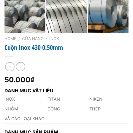
HOME
/
CỬA HÀNG
/
INOX
Cuộn Inox 430 0.50mm
50.000
₫
DANH MỤC VẬT LIỆU
INOX
TITAN
NIKEN
NHÔM
ĐỒNG
THÉP
VÀ CÁC LOẠI KHÁC
DANH MỤC SẢN PHẨM