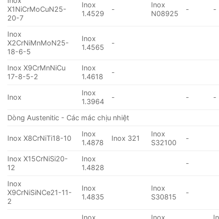
Inox
Inox
Inox
X1NiCrMoCuN25-
-
-
-
1.4529
N08925
20-7
Inox
Inox
X2CrNiMnMoN25-
-
1.4565
18-6-5
Inox X9CrMnNiCu
Inox
-
17-8-5-2
1.4618
Inox
Inox
-
-
-
1.3964
Dòng Austenitic - Các mác chịu nhiệt
Inox
Inox
Inox X8CrNiTi18-10
Inox 321
-
1.4878
S32100
Inox X15CrNiSi20-
Inox
-
12
1.4828
Inox
Inox
Inox
X9CrNiSiNCe21-11-
-
1.4835
S30815
2
Inox
Inox
I