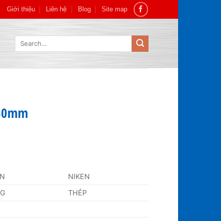
Giới thiệu
Liên hệ
Blog
Site map
Search
for:
560mm
AN
NIKEN
NG
THÉP