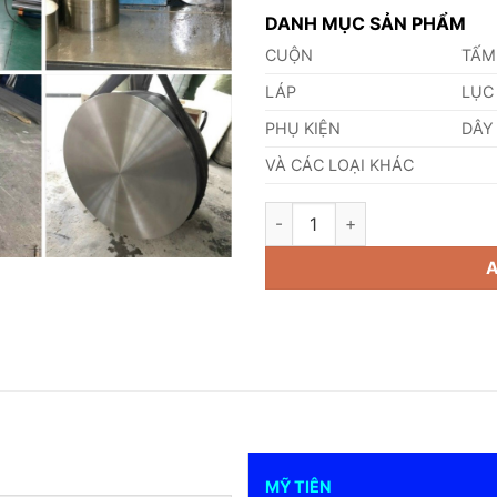
DANH MỤC SẢN PHẨM
CUỘN
TẤM
LÁP
LỤC
PHỤ KIỆN
DÂY
VÀ CÁC LOẠI KHÁC
Láp Inox 201 Phi 560mm quant
MỸ TIÊN