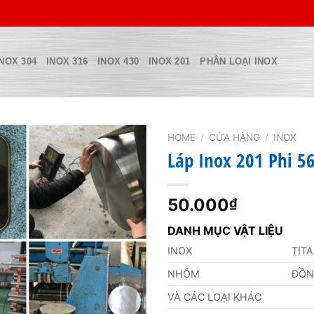
INOX 304
INOX 316
INOX 430
INOX 201
PHÂN LOẠI INOX
HOME
/
CỬA HÀNG
/
INOX
Láp Inox 201 Phi 
50.000
₫
DANH MỤC VẬT LIỆU
INOX
TIT
NHÔM
ĐỒ
VÀ CÁC LOẠI KHÁC