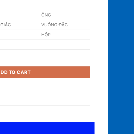
ỐNG
 GIÁC
VUÔNG ĐẶC
HỘP
ity
ADD TO CART