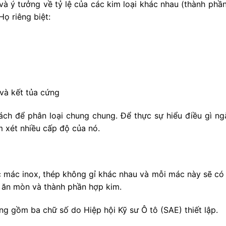
và ý tưởng về tỷ lệ của các kim loại khác nhau (thành ph
ọ riêng biệt:
và kết tủa cứng
ch để phân loại chung chung. Để thực sự hiểu điều gì ngă
m xét nhiều cấp độ của nó.
c mác inox, thép không gỉ khác nhau và mỗi mác này sẽ có 
g ăn mòn và thành phần hợp kim.
 gồm ba chữ số do Hiệp hội Kỹ sư Ô tô (SAE) thiết lập.