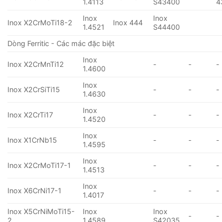
1.4113
S43400
4
Inox
Inox
Inox X2CrMoTi18-2
Inox 444
1.4521
S44400
Dòng Ferritic - Các mác đặc biệt
Inox
Inox X2CrMnTi12
-
-
-
1.4600
Inox
Inox X2CrSiTi15
-
-
-
1.4630
Inox
Inox X2CrTi17
-
-
-
1.4520
Inox
Inox X1CrNb15
-
-
-
1.4595
Inox
Inox X2CrMoTi17-1
-
-
-
1.4513
Inox
Inox X6CrNi17-1
-
-
-
1.4017
Inox X5CrNiMoTi15-
Inox
Inox
-
-
2
1.4589
S42035