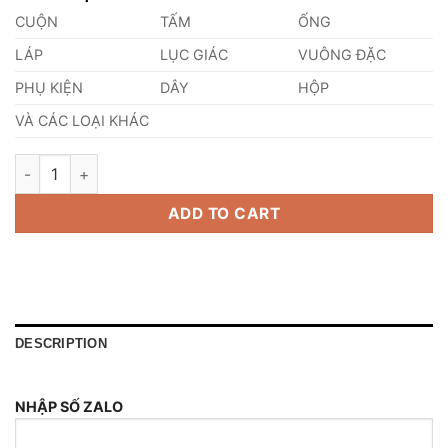
CUỘN
TẤM
ỐNG
LÁP
LỤC GIÁC
VUÔNG ĐẶC
PHỤ KIỆN
DÂY
HỘP
VÀ CÁC LOẠI KHÁC
Láp Inox 410 Phi 122mm quantity
ADD TO CART
DESCRIPTION
NHẬP SỐ ZALO