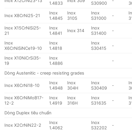
Inox X12CrNi23-13
Inox 309
-
1.4833
S30900
3
Inox
Inox
Inox
I
Inox X8CrNi25-21
-
1.4845
310S
S31000
3
Inox X15CrNiSi25-
Inox
Inox
Inox 314
-
21
1.4841
S31400
Inox
Inox
Inox
-
X6CrNiSiNCe19-10
1.4818
S30415
Inox X10NiCrSi35-
Inox
-
19
1.4886
Dòng Austenitic - creep resisting grades
Inox
Inox
Inox
I
Inox X6CrNi18-10
-
1.4948
304H
S30409
3
Inox X6CrNiMoB17-
Inox
Inox
Inox
I
-
12-2
1.4919
316H
S31635
3
Dòng Duplex tiêu chuẩn
Inox
Inox
Inox X2CrNiN22-2
-
1.4062
S32202