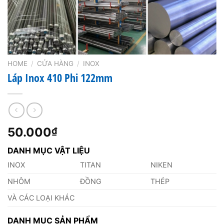
HOME
/
CỬA HÀNG
/
INOX
Láp Inox 410 Phi 122mm
50.000
₫
DANH MỤC VẬT LIỆU
INOX
TITAN
NIKEN
NHÔM
ĐỒNG
THÉP
VÀ CÁC LOẠI KHÁC
DANH MỤC SẢN PHẨM