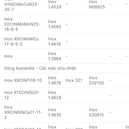
Inox
Inox
X1NiCrMoCuN25-
-
-
-
1.4529
N08925
20-7
Inox
Inox
X2CrNiMnMoN25-
-
1.4565
18-6-5
Inox X9CrMnNiCu
Inox
-
17-8-5-2
1.4618
Inox
Inox
-
-
-
1.3964
Dòng Austenitic - Các mác chịu nhiệt
Inox
Inox
Inox X8CrNiTi18-10
Inox 321
-
1.4878
S32100
Inox X15CrNiSi20-
Inox
-
12
1.4828
Inox
Inox
Inox
X9CrNiSiNCe21-11-
-
1.4835
S30815
2
Inox
Inox
I