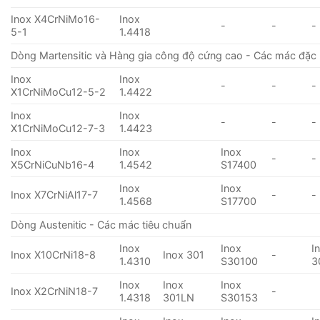
Inox X4CrNiMo16-
Inox
-
-
-
5-1
1.4418
Dòng Martensitic và Hàng gia công độ cứng cao - Các mác đặc 
Inox
Inox
-
-
-
X1CrNiMoCu12-5-2
1.4422
Inox
Inox
-
-
-
X1CrNiMoCu12-7-3
1.4423
Inox
Inox
Inox
-
-
X5CrNiCuNb16-4
1.4542
S17400
Inox
Inox
Inox X7CrNiAl17-7
-
-
1.4568
S17700
Dòng Austenitic - Các mác tiêu chuẩn
Inox
Inox
I
Inox X10CrNi18-8
Inox 301
-
1.4310
S30100
3
Inox
Inox
Inox
Inox X2CrNiN18-7
-
1.4318
301LN
S30153