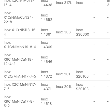
Inox X2CrNiMo18-
Inox
I
Inox 317L
Inox
-
15-4
1.4438
3
Inox
Inox
X1CrNiMoCuN24-
-
-
1.4652
22-8
Inox X1CrNiSi18-15-
Inox
Inox
Inox 306
-
-
4
1.4361
S30600
Inox
Inox
-
-
X11CrNiMnN19-8-6
1.4369
Inox
Inox
X6CrMnNiCuN18-
-
-
1.4646
12-4-2
Inox
Inox
Inox
Inox 201
-
-
X12CrMnNiN17-7-5
1.4372
S20100
Inox X2CrMnNiN17-
Inox
Inox
Inox 201L
-
-
7-5
1.4371
S20103
Inox
Inox
X9CrMnNiCu17-8-
-
-
1.4618
5-2