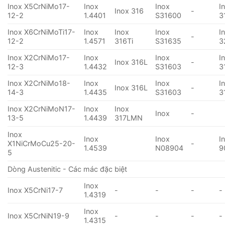
Inox X5CrNiMo17-
Inox
Inox
I
Inox 316
-
12-2
1.4401
S31600
3
Inox X6CrNiMoTi17-
Inox
Inox
Inox
I
-
12-2
1.4571
316Ti
S31635
3
Inox X2CrNiMo17-
Inox
Inox
I
Inox 316L
-
12-3
1.4432
S31603
3
Inox X2CrNiMo18-
Inox
Inox
I
Inox 316L
-
14-3
1.4435
S31603
3
Inox X2CrNiMoN17-
Inox
Inox
Inox
-
13-5
1.4439
317LMN
Inox
Inox
Inox
I
X1NiCrMoCu25-20-
-
1.4539
N08904
9
5
Dòng Austenitic - Các mác đặc biệt
Inox
Inox X5CrNi17-7
-
-
-
-
1.4319
Inox
Inox X5CrNiN19-9
-
-
-
-
1.4315