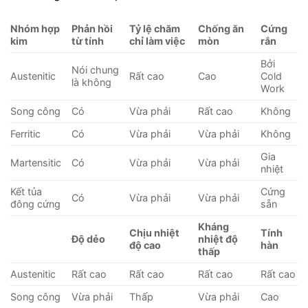
Nhóm hợp
Phản hồi
Tỷ lệ chăm
Chống ăn
Cứng
kim
từ tính
chỉ làm việc
mòn
rắn
Bởi
Nói chung
Austenitic
Rất cao
Cao
Cold
là không
Work
Song công
Có
Vừa phải
Rất cao
Không
Ferritic
Có
Vừa phải
Vừa phải
Không
Gia
Martensitic
Có
Vừa phải
Vừa phải
nhiệt
Kết tủa
Cứng
Có
Vừa phải
Vừa phải
đông cứng
sẵn
Kháng
Chịu nhiệt
Tính
Độ dẻo
nhiệt độ
độ cao
hàn
thấp
Austenitic
Rất cao
Rất cao
Rất cao
Rất cao
Song công
Vừa phải
Thấp
Vừa phải
Cao