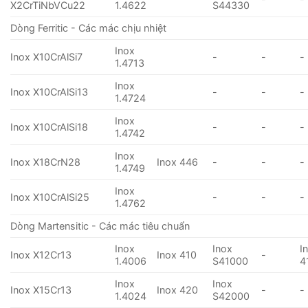
X2CrTiNbVCu22
1.4622
S44330
Dòng Ferritic - Các mác chịu nhiệt
Inox
Inox X10CrAlSi7
-
-
-
1.4713
Inox
Inox X10CrAlSi13
-
-
-
1.4724
Inox
Inox X10CrAlSi18
-
-
-
1.4742
Inox
Inox X18CrN28
Inox 446
-
-
-
1.4749
Inox
Inox X10CrAlSi25
-
-
-
1.4762
Dòng Martensitic - Các mác tiêu chuẩn
Inox
Inox
I
Inox X12Cr13
Inox 410
-
1.4006
S41000
4
Inox
Inox
Inox X15Cr13
Inox 420
-
-
1.4024
S42000