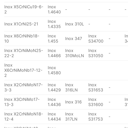
Inox X5CrNiCu19-6-
Inox
-
-
-
-
2
1.4640
Inox
Inox X1CrNi25-21
Inox 310L
-
-
1.4335
Inox X6CrNiNb18-
Inox
Inox
I
Inox 347
-
10
1.455
S34700
3
Inox X1CrNiMoN25-
Inox
Inox
Inox
-
22-2
1.4466
310MoLN
S31050
Inox
Inox
X6CrNiMoNb17-12-
1.4580
2
Inox X2CrNiMoN17-
Inox
Inox
Inox
-
3-3
1.4429
316LN
S31653
Inox X3CrNiMo17-
Inox
Inox
I
Inox 316
-
13-3
1.4436
S31600
3
Inox X2CrNiMoN18-
Inox
Inox
Inox
-
12-4
1.4434
317LN
S31753