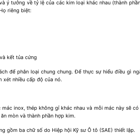
và ý tưởng về tỷ lệ của các kim loại khác nhau (thành ph
ọ riêng biệt:
và kết tủa cứng
ch để phân loại chung chung. Để thực sự hiểu điều gì ngă
m xét nhiều cấp độ của nó.
c mác inox, thép không gỉ khác nhau và mỗi mác này sẽ có 
g ăn mòn và thành phần hợp kim.
 gồm ba chữ số do Hiệp hội Kỹ sư Ô tô (SAE) thiết lập.