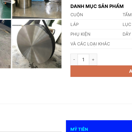
DANH MỤC SẢN PHẨM
CUỘN
TẤM
LÁP
LỤC
PHỤ KIỆN
DÂY
VÀ CÁC LOẠI KHÁC
Láp Inox 416 Phi 65mm quanti
MỸ TIÊN