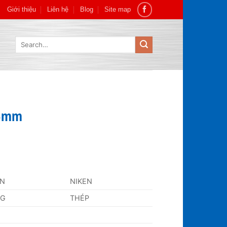
Giới thiệu
Liên hệ
Blog
Site map
Search
for:
65mm
AN
NIKEN
NG
THÉP