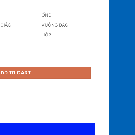
ỐNG
 GIÁC
VUÔNG ĐẶC
HỘP
ty
ADD TO CART