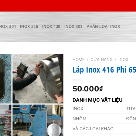
INOX 304
INOX 316
INOX 430
INOX 201
PHÂN LOẠI INOX
HOME
/
CỬA HÀNG
/
INOX
Láp Inox 416 Phi 
50.000
₫
DANH MỤC VẬT LIỆU
INOX
TIT
NHÔM
ĐỒ
VÀ CÁC LOẠI KHÁC