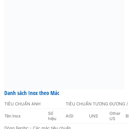
Danh sách Inox theo Mác
TIÊU CHUẨN ANH
TIÊU CHUẨN TƯƠNG ĐƯƠNG /
Số
Other
Tên Inox
AISI
UNS
B
hiệu
US
Dòng Ferritic - Các mác tiêu chuẩn