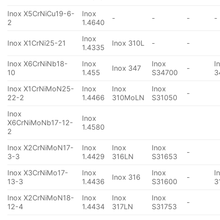
Inox X5CrNiCu19-6-
Inox
-
-
-
-
2
1.4640
Inox
Inox X1CrNi25-21
Inox 310L
-
-
1.4335
Inox X6CrNiNb18-
Inox
Inox
I
Inox 347
-
10
1.455
S34700
3
Inox X1CrNiMoN25-
Inox
Inox
Inox
-
22-2
1.4466
310MoLN
S31050
Inox
Inox
X6CrNiMoNb17-12-
1.4580
2
Inox X2CrNiMoN17-
Inox
Inox
Inox
-
3-3
1.4429
316LN
S31653
Inox X3CrNiMo17-
Inox
Inox
I
Inox 316
-
13-3
1.4436
S31600
3
Inox X2CrNiMoN18-
Inox
Inox
Inox
-
12-4
1.4434
317LN
S31753