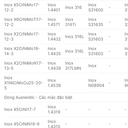
Inox X5CrNiMo17-
Inox
Inox
I
Inox 316
-
12-2
1.4401
S31600
3
Inox X6CrNiMoTi17-
Inox
Inox
Inox
I
-
12-2
1.4571
316Ti
S31635
3
Inox X2CrNiMo17-
Inox
Inox
I
Inox 316L
-
12-3
1.4432
S31603
3
Inox X2CrNiMo18-
Inox
Inox
I
Inox 316L
-
14-3
1.4435
S31603
3
Inox X2CrNiMoN17-
Inox
Inox
Inox
-
13-5
1.4439
317LMN
Inox
Inox
Inox
I
X1NiCrMoCu25-20-
-
1.4539
N08904
9
5
Dòng Austenitic - Các mác đặc biệt
Inox
Inox X5CrNi17-7
-
-
-
-
1.4319
Inox
Inox X5CrNiN19-9
-
-
-
-
1.4315