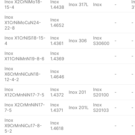
Inox X2CrNiMo18-
Inox
I
Inox 317L
Inox
-
15-4
1.4438
3
Inox
Inox
X1CrNiMoCuN24-
-
-
1.4652
22-8
Inox X1CrNiSi18-15-
Inox
Inox
Inox 306
-
-
4
1.4361
S30600
Inox
Inox
-
-
X11CrNiMnN19-8-6
1.4369
Inox
Inox
X6CrMnNiCuN18-
-
-
1.4646
12-4-2
Inox
Inox
Inox
Inox 201
-
-
X12CrMnNiN17-7-5
1.4372
S20100
Inox X2CrMnNiN17-
Inox
Inox
Inox 201L
-
-
7-5
1.4371
S20103
Inox
Inox
X9CrMnNiCu17-8-
-
-
1.4618
5-2