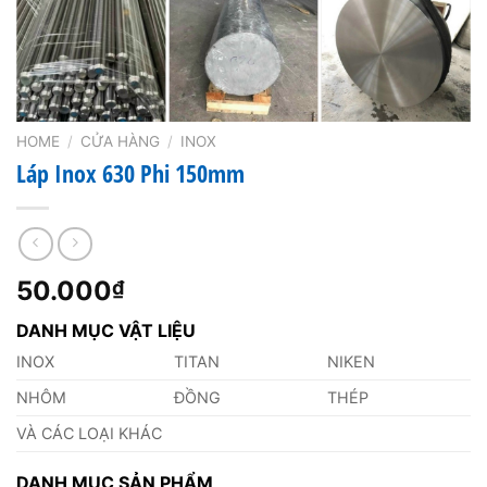
HOME
/
CỬA HÀNG
/
INOX
Láp Inox 630 Phi 150mm
50.000
₫
DANH MỤC VẬT LIỆU
INOX
TITAN
NIKEN
NHÔM
ĐỒNG
THÉP
VÀ CÁC LOẠI KHÁC
DANH MỤC SẢN PHẨM