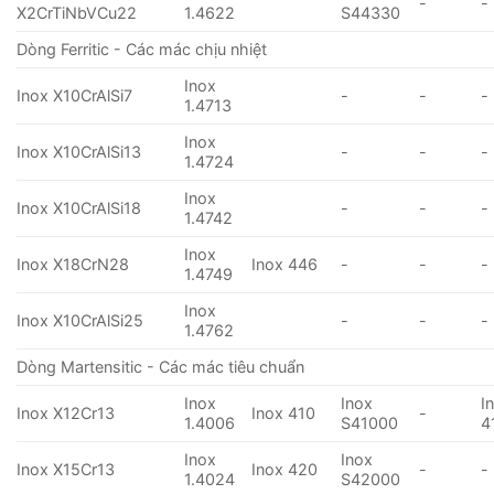
-
-
X2CrTiNbVCu22
1.4622
S44330
Dòng Ferritic - Các mác chịu nhiệt
Inox
Inox X10CrAlSi7
-
-
-
1.4713
Inox
Inox X10CrAlSi13
-
-
-
1.4724
Inox
Inox X10CrAlSi18
-
-
-
1.4742
Inox
Inox X18CrN28
Inox 446
-
-
-
1.4749
Inox
Inox X10CrAlSi25
-
-
-
1.4762
Dòng Martensitic - Các mác tiêu chuẩn
Inox
Inox
I
Inox X12Cr13
Inox 410
-
1.4006
S41000
4
Inox
Inox
Inox X15Cr13
Inox 420
-
-
1.4024
S42000