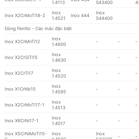
1.4113
S43400
4
Inox
Inox
Inox X2CrMoTi18-2
Inox 444
1.4521
S44400
Dòng Ferritic - Các mác đặc biệt
Inox
Inox X2CrMnTi12
-
-
-
1.4600
Inox
Inox X2CrSiTi15
-
-
-
1.4630
Inox
Inox X2CrTi17
-
-
-
1.4520
Inox
Inox X1CrNb15
-
-
-
1.4595
Inox
Inox X2CrMoTi17-1
-
-
-
1.4513
Inox
Inox X6CrNi17-1
-
-
-
1.4017
Inox X5CrNiMoTi15-
Inox
Inox
-
-