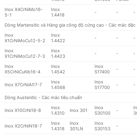
Inox X4CrNiMo16-
Inox
-
-
-
5-1
1.4418
Dòng Martensitic và Hàng gia công độ cứng cao - Các mác đặc 
Inox
Inox
-
-
-
X1CrNiMoCu12-5-2
1.4422
Inox
Inox
-
-
-
X1CrNiMoCu12-7-3
1.4423
Inox
Inox
Inox
-
-
X5CrNiCuNb16-4
1.4542
S17400
Inox
Inox
Inox X7CrNiAl17-7
-
-
1.4568
S17700
Dòng Austenitic - Các mác tiêu chuẩn
Inox
Inox
I
Inox X10CrNi18-8
Inox 301
-
1.4310
S30100
3
Inox
Inox
Inox
Inox X2CrNiN18-7
-
1.4318
301LN
S30153