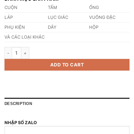
CUỘN
TẤM
ỐNG
LÁP
LỤC GIÁC
VUÔNG ĐẶC
PHỤ KIỆN
DÂY
HỘP
VÀ CÁC LOẠI KHÁC
Láp Inox 630 Phi 150mm quantity
ADD TO CART
DESCRIPTION
NHẬP SỐ ZALO