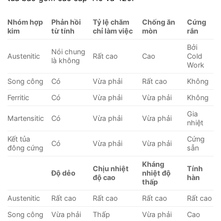
Nhóm hợp
Phản hồi
Tỷ lệ chăm
Chống ăn
Cứng
kim
từ tính
chỉ làm việc
mòn
rắn
Bởi
Nói chung
Austenitic
Rất cao
Cao
Cold
là không
Work
Song công
Có
Vừa phải
Rất cao
Không
Ferritic
Có
Vừa phải
Vừa phải
Không
Gia
Martensitic
Có
Vừa phải
Vừa phải
nhiệt
Kết tủa
Cứng
Có
Vừa phải
Vừa phải
đông cứng
sẵn
Kháng
Chịu nhiệt
Tính
Độ dẻo
nhiệt độ
độ cao
hàn
thấp
Austenitic
Rất cao
Rất cao
Rất cao
Rất cao
Song công
Vừa phải
Thấp
Vừa phải
Cao