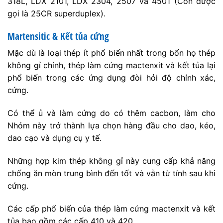
318L, LDX 2101, LDX 2304, 2507 và 4501 (Còn được
gọi là 25CR superduplex).
Martensitic & Kết tủa cứng
Mặc dù là loại thép ít phổ biến nhất trong bốn họ thép
không gỉ chính, thép làm cứng mactenxit và kết tủa lại
phổ biến trong các ứng dụng đòi hỏi độ chính xác,
cứng.
Có thể ủ và làm cứng do có thêm cacbon, làm cho
Nhóm này trở thành lựa chọn hàng đầu cho dao, kéo,
dao cạo và dụng cụ y tế.
Những hợp kim thép không gỉ này cung cấp khả năng
chống ăn mòn trung bình đến tốt và vẫn từ tính sau khi
cứng.
Các cấp phổ biến của thép làm cứng mactenxit và kết
tủa bao gồm các cấp 410 và 420.