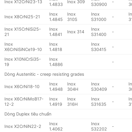
Inox X12CrNi23-13
Inox 309
-
1.4833
S30900
3
Inox
Inox
Inox
I
Inox X8CrNi25-21
-
1.4845
310S
S31000
3
Inox X15CrNiSi25-
Inox
Inox
Inox 314
-
21
1.4841
S31400
Inox
Inox
Inox
-
X6CrNiSiNCe19-10
1.4818
S30415
Inox X10NiCrSi35-
Inox
-
19
1.4886
Dòng Austenitic - creep resisting grades
Inox
Inox
Inox
I
Inox X6CrNi18-10
-
1.4948
304H
S30409
3
Inox X6CrNiMoB17-
Inox
Inox
Inox
I
-
12-2
1.4919
316H
S31635
3
Dòng Duplex tiêu chuẩn
Inox
Inox
Inox X2CrNiN22-2
-
1.4062
S32202