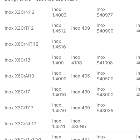
Inox
Inox
Inox X2CrNi12
1.4003
S40977
Inox
Inox
I
Inox X2CrTi12
Inox 409
1.4512
S40900
4
Inox
Inox X6CrNiTi12
1.4516
Inox
Inox
Inox
I
Inox X6Cr13
1.400
410S
S41008
4
Inox
Inox
I
Inox X6CrAl13
Inox 405
1.4002
S40500
4
Inox
Inox
I
Inox X6Cr17
Inox 430
1.4016
S43000
4
Inox
Inox
Inox X3CrTi17
Inox 439
1.4510
S43035
Inox
Inox
Inox X3CrNb17
1.4511
430Nb
Inox
Inox
I
Inox X6CrMo17-1
Inox 434