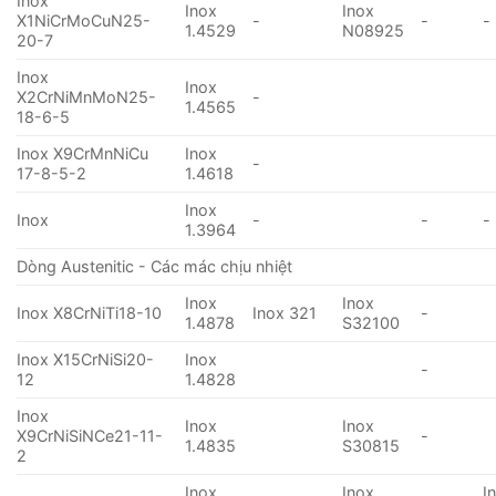
Inox
Inox
Inox
X1NiCrMoCuN25-
-
-
-
1.4529
N08925
20-7
Inox
Inox
X2CrNiMnMoN25-
-
1.4565
18-6-5
Inox X9CrMnNiCu
Inox
-
17-8-5-2
1.4618
Inox
Inox
-
-
-
1.3964
Dòng Austenitic - Các mác chịu nhiệt
Inox
Inox
Inox X8CrNiTi18-10
Inox 321
-
1.4878
S32100
Inox X15CrNiSi20-
Inox
-
12
1.4828
Inox
Inox
Inox
X9CrNiSiNCe21-11-
-
1.4835
S30815
2
Inox
Inox
I