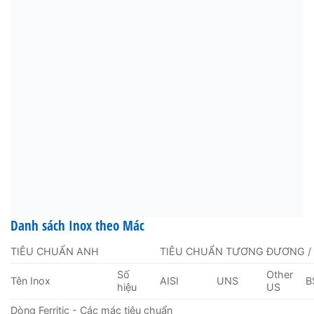
Danh sách Inox theo Mác
TIÊU CHUẨN ANH
TIÊU CHUẨN TƯƠNG ĐƯƠNG /
Số
Other
Tên Inox
AISI
UNS
B
hiệu
US
Dòng Ferritic - Các mác tiêu chuẩn