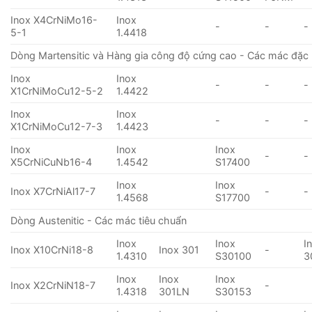
Inox X4CrNiMo16-
Inox
-
-
-
5-1
1.4418
Dòng Martensitic và Hàng gia công độ cứng cao - Các mác đặc 
Inox
Inox
-
-
-
X1CrNiMoCu12-5-2
1.4422
Inox
Inox
-
-
-
X1CrNiMoCu12-7-3
1.4423
Inox
Inox
Inox
-
-
X5CrNiCuNb16-4
1.4542
S17400
Inox
Inox
Inox X7CrNiAl17-7
-
-
1.4568
S17700
Dòng Austenitic - Các mác tiêu chuẩn
Inox
Inox
I
Inox X10CrNi18-8
Inox 301
-
1.4310
S30100
3
Inox
Inox
Inox
Inox X2CrNiN18-7
-
1.4318
301LN
S30153