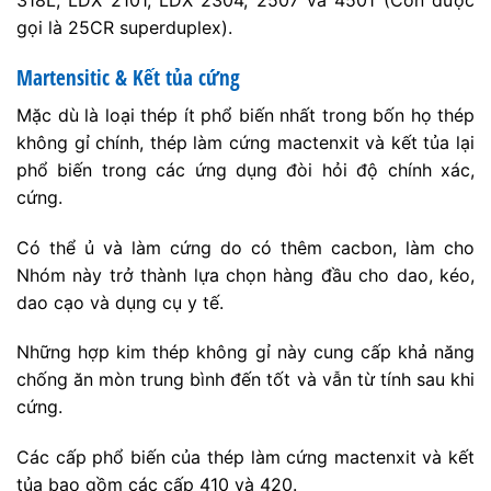
318L, LDX 2101, LDX 2304, 2507 và 4501 (Còn được
gọi là 25CR superduplex).
Martensitic & Kết tủa cứng
Mặc dù là loại thép ít phổ biến nhất trong bốn họ thép
không gỉ chính, thép làm cứng mactenxit và kết tủa lại
phổ biến trong các ứng dụng đòi hỏi độ chính xác,
cứng.
Có thể ủ và làm cứng do có thêm cacbon, làm cho
Nhóm này trở thành lựa chọn hàng đầu cho dao, kéo,
dao cạo và dụng cụ y tế.
Những hợp kim thép không gỉ này cung cấp khả năng
chống ăn mòn trung bình đến tốt và vẫn từ tính sau khi
cứng.
Các cấp phổ biến của thép làm cứng mactenxit và kết
tủa bao gồm các cấp 410 và 420.