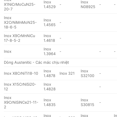
Inox
Inox
X1NiCrMoCuN25-
-
-
-
1.4529
N08925
20-7
Inox
Inox
X2CrNiMnMoN25-
-
1.4565
18-6-5
Inox X9CrMnNiCu
Inox
-
17-8-5-2
1.4618
Inox
Inox
-
-
-
1.3964
Dòng Austenitic - Các mác chịu nhiệt
Inox
Inox
Inox X8CrNiTi18-10
Inox 321
-
1.4878
S32100
Inox X15CrNiSi20-
Inox
-
12
1.4828
Inox
Inox
Inox
X9CrNiSiNCe21-11-
-
1.4835
S30815
2
Inox
Inox
I