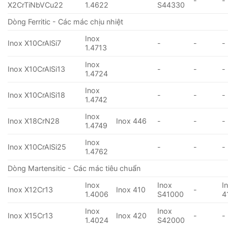
-
-
X2CrTiNbVCu22
1.4622
S44330
Dòng Ferritic - Các mác chịu nhiệt
Inox
Inox X10CrAlSi7
-
-
-
1.4713
Inox
Inox X10CrAlSi13
-
-
-
1.4724
Inox
Inox X10CrAlSi18
-
-
-
1.4742
Inox
Inox X18CrN28
Inox 446
-
-
-
1.4749
Inox
Inox X10CrAlSi25
-
-
-
1.4762
Dòng Martensitic - Các mác tiêu chuẩn
Inox
Inox
I
Inox X12Cr13
Inox 410
-
1.4006
S41000
4
Inox
Inox
Inox X15Cr13
Inox 420
-
-
1.4024
S42000