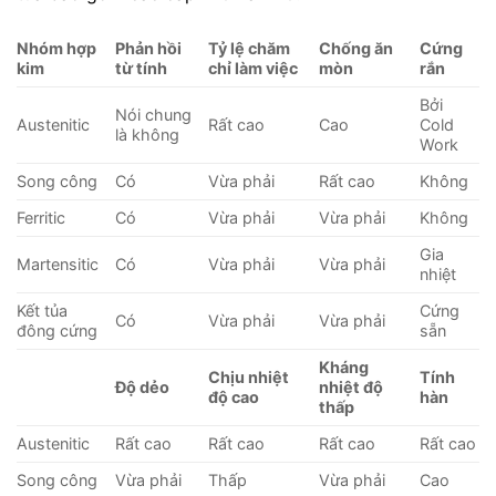
Nhóm hợp
Phản hồi
Tỷ lệ chăm
Chống ăn
Cứng
kim
từ tính
chỉ làm việc
mòn
rắn
Bởi
Nói chung
Austenitic
Rất cao
Cao
Cold
là không
Work
Song công
Có
Vừa phải
Rất cao
Không
Ferritic
Có
Vừa phải
Vừa phải
Không
Gia
Martensitic
Có
Vừa phải
Vừa phải
nhiệt
Kết tủa
Cứng
Có
Vừa phải
Vừa phải
đông cứng
sẵn
Kháng
Chịu nhiệt
Tính
Độ dẻo
nhiệt độ
độ cao
hàn
thấp
Austenitic
Rất cao
Rất cao
Rất cao
Rất cao
Song công
Vừa phải
Thấp
Vừa phải
Cao