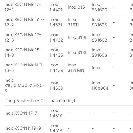
Inox X5CrNiMo17-
Inox
Inox
I
Inox 316
-
12-2
1.4401
S31600
3
Inox X6CrNiMoTi17-
Inox
Inox
Inox
I
-
12-2
1.4571
316Ti
S31635
3
Inox X2CrNiMo17-
Inox
Inox
I
Inox 316L
-
12-3
1.4432
S31603
3
Inox X2CrNiMo18-
Inox
Inox
I
Inox 316L
-
14-3
1.4435
S31603
3
Inox X2CrNiMoN17-
Inox
Inox
Inox
-
13-5
1.4439
317LMN
Inox
Inox
Inox
I
X1NiCrMoCu25-20-
-
1.4539
N08904
9
5
Dòng Austenitic - Các mác đặc biệt
Inox
Inox X5CrNi17-7
-
-
-
-
1.4319
Inox
Inox X5CrNiN19-9
-
-
-
-
1.4315