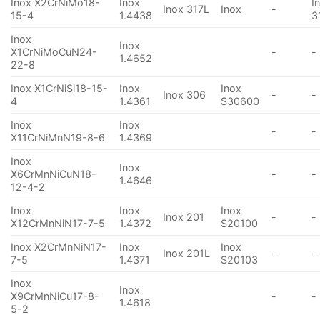
Inox X2CrNiMo18-
Inox
I
Inox 317L
Inox
-
15-4
1.4438
3
Inox
Inox
X1CrNiMoCuN24-
-
-
1.4652
22-8
Inox X1CrNiSi18-15-
Inox
Inox
Inox 306
-
-
4
1.4361
S30600
Inox
Inox
-
-
X11CrNiMnN19-8-6
1.4369
Inox
Inox
X6CrMnNiCuN18-
-
-
1.4646
12-4-2
Inox
Inox
Inox
Inox 201
-
-
X12CrMnNiN17-7-5
1.4372
S20100
Inox X2CrMnNiN17-
Inox
Inox
Inox 201L
-
-
7-5
1.4371
S20103
Inox
Inox
X9CrMnNiCu17-8-
-
-
1.4618
5-2