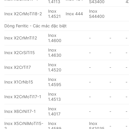
1.4113
S43400
4
Inox
Inox
Inox X2CrMoTi18-2
Inox 444
1.4521
S44400
Dòng Ferritic - Các mác đặc biệt
Inox
Inox X2CrMnTi12
-
-
-
1.4600
Inox
Inox X2CrSiTi15
-
-
-
1.4630
Inox
Inox X2CrTi17
-
-
-
1.4520
Inox
Inox X1CrNb15
-
-
-
1.4595
Inox
Inox X2CrMoTi17-1
-
-
-
1.4513
Inox
Inox X6CrNi17-1
-
-
-
1.4017
Inox X5CrNiMoTi15-
Inox
Inox
-
-
2
1.4589
S42035