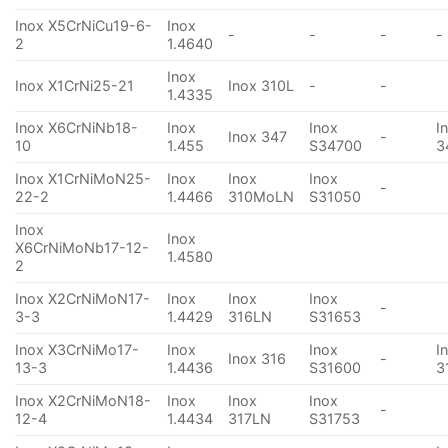
Inox X5CrNiCu19-6-
Inox
-
-
-
-
2
1.4640
Inox
Inox X1CrNi25-21
Inox 310L
-
-
1.4335
Inox X6CrNiNb18-
Inox
Inox
I
Inox 347
-
10
1.455
S34700
3
Inox X1CrNiMoN25-
Inox
Inox
Inox
-
22-2
1.4466
310MoLN
S31050
Inox
Inox
X6CrNiMoNb17-12-
1.4580
2
Inox X2CrNiMoN17-
Inox
Inox
Inox
-
3-3
1.4429
316LN
S31653
Inox X3CrNiMo17-
Inox
Inox
I
Inox 316
-
13-3
1.4436
S31600
3
Inox X2CrNiMoN18-
Inox
Inox
Inox
-
12-4
1.4434
317LN
S31753