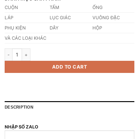
CUỘN
TẤM
ỐNG
LÁP
LỤC GIÁC
VUÔNG ĐẶC
PHỤ KIỆN
DÂY
HỘP
VÀ CÁC LOẠI KHÁC
Lục Giác Inox 304 Phi 11 quantity
ADD TO CART
DESCRIPTION
NHẬP SỐ ZALO