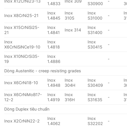
Inox X12CrNi23-13
Inox 309
-
1.4833
S30900
3
Inox
Inox
Inox
I
Inox X8CrNi25-21
-
1.4845
310S
S31000
3
Inox X15CrNiSi25-
Inox
Inox
Inox 314
-
21
1.4841
S31400
Inox
Inox
Inox
-
X6CrNiSiNCe19-10
1.4818
S30415
Inox X10NiCrSi35-
Inox
-
19
1.4886
Dòng Austenitic - creep resisting grades
Inox
Inox
Inox
I
Inox X6CrNi18-10
-
1.4948
304H
S30409
3
Inox X6CrNiMoB17-
Inox
Inox
Inox
I
-
12-2
1.4919
316H
S31635
3
Dòng Duplex tiêu chuẩn
Inox
Inox
Inox X2CrNiN22-2
-
1.4062
S32202