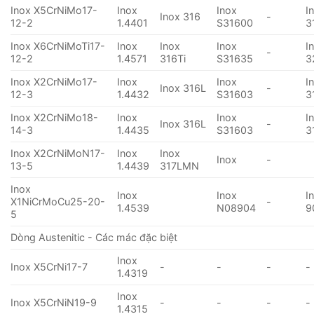
Inox X5CrNiMo17-
Inox
Inox
I
Inox 316
-
12-2
1.4401
S31600
3
Inox X6CrNiMoTi17-
Inox
Inox
Inox
I
-
12-2
1.4571
316Ti
S31635
3
Inox X2CrNiMo17-
Inox
Inox
I
Inox 316L
-
12-3
1.4432
S31603
3
Inox X2CrNiMo18-
Inox
Inox
I
Inox 316L
-
14-3
1.4435
S31603
3
Inox X2CrNiMoN17-
Inox
Inox
Inox
-
13-5
1.4439
317LMN
Inox
Inox
Inox
I
X1NiCrMoCu25-20-
-
1.4539
N08904
9
5
Dòng Austenitic - Các mác đặc biệt
Inox
Inox X5CrNi17-7
-
-
-
-
1.4319
Inox
Inox X5CrNiN19-9
-
-
-
-
1.4315