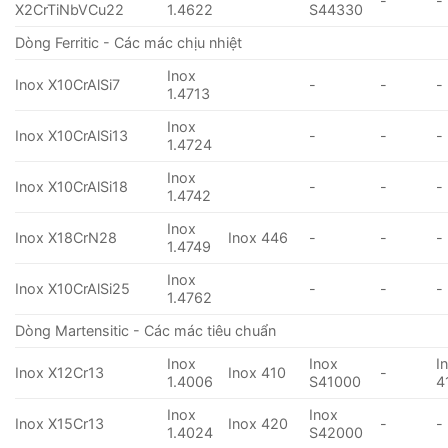
-
-
X2CrTiNbVCu22
1.4622
S44330
Dòng Ferritic - Các mác chịu nhiệt
Inox
Inox X10CrAlSi7
-
-
-
1.4713
Inox
Inox X10CrAlSi13
-
-
-
1.4724
Inox
Inox X10CrAlSi18
-
-
-
1.4742
Inox
Inox X18CrN28
Inox 446
-
-
-
1.4749
Inox
Inox X10CrAlSi25
-
-
-
1.4762
Dòng Martensitic - Các mác tiêu chuẩn
Inox
Inox
I
Inox X12Cr13
Inox 410
-
1.4006
S41000
4
Inox
Inox
Inox X15Cr13
Inox 420
-
-
1.4024
S42000