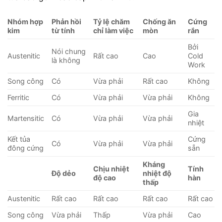
Nhóm hợp
Phản hồi
Tỷ lệ chăm
Chống ăn
Cứng
kim
từ tính
chỉ làm việc
mòn
rắn
Bởi
Nói chung
Austenitic
Rất cao
Cao
Cold
là không
Work
Song công
Có
Vừa phải
Rất cao
Không
Ferritic
Có
Vừa phải
Vừa phải
Không
Gia
Martensitic
Có
Vừa phải
Vừa phải
nhiệt
Kết tủa
Cứng
Có
Vừa phải
Vừa phải
đông cứng
sẵn
Kháng
Chịu nhiệt
Tính
Độ dẻo
nhiệt độ
độ cao
hàn
thấp
Austenitic
Rất cao
Rất cao
Rất cao
Rất cao
Song công
Vừa phải
Thấp
Vừa phải
Cao