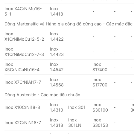
Inox X4CrNiMo16-
Inox
-
-
-
5-1
1.4418
Dòng Martensitic và Hàng gia công độ cứng cao - Các mác đặc 
Inox
Inox
-
-
-
X1CrNiMoCu12-5-2
1.4422
Inox
Inox
-
-
-
X1CrNiMoCu12-7-3
1.4423
Inox
Inox
Inox
-
-
X5CrNiCuNb16-4
1.4542
S17400
Inox
Inox
Inox X7CrNiAl17-7
-
-
1.4568
S17700
Dòng Austenitic - Các mác tiêu chuẩn
Inox
Inox
I
Inox X10CrNi18-8
Inox 301
-
1.4310
S30100
3
Inox
Inox
Inox
Inox X2CrNiN18-7
-
1.4318
301LN
S30153