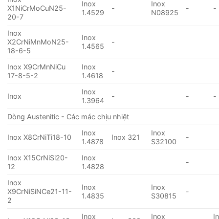
Inox
Inox
X1NiCrMoCuN25-
-
-
-
1.4529
N08925
20-7
Inox
Inox
X2CrNiMnMoN25-
-
1.4565
18-6-5
Inox X9CrMnNiCu
Inox
-
17-8-5-2
1.4618
Inox
Inox
-
-
-
1.3964
Dòng Austenitic - Các mác chịu nhiệt
Inox
Inox
Inox X8CrNiTi18-10
Inox 321
-
1.4878
S32100
Inox X15CrNiSi20-
Inox
-
12
1.4828
Inox
Inox
Inox
X9CrNiSiNCe21-11-
-
1.4835
S30815
2
Inox
Inox
I