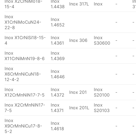
Inox X2CrNiMo18-
Inox
I
Inox 317L
Inox
-
15-4
1.4438
3
Inox
Inox
X1CrNiMoCuN24-
-
-
1.4652
22-8
Inox X1CrNiSi18-15-
Inox
Inox
Inox 306
-
-
4
1.4361
S30600
Inox
Inox
-
-
X11CrNiMnN19-8-6
1.4369
Inox
Inox
X6CrMnNiCuN18-
-
-
1.4646
12-4-2
Inox
Inox
Inox
Inox 201
-
-
X12CrMnNiN17-7-5
1.4372
S20100
Inox X2CrMnNiN17-
Inox
Inox
Inox 201L
-
-
7-5
1.4371
S20103
Inox
Inox
X9CrMnNiCu17-8-
-
-
1.4618
5-2