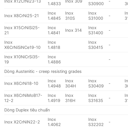
Inox X12CrNi23-13
Inox 309
-
1.4833
S30900
3
Inox
Inox
Inox
I
Inox X8CrNi25-21
-
1.4845
310S
S31000
3
Inox X15CrNiSi25-
Inox
Inox
Inox 314
-
21
1.4841
S31400
Inox
Inox
Inox
-
X6CrNiSiNCe19-10
1.4818
S30415
Inox X10NiCrSi35-
Inox
-
19
1.4886
Dòng Austenitic - creep resisting grades
Inox
Inox
Inox
I
Inox X6CrNi18-10
-
1.4948
304H
S30409
3
Inox X6CrNiMoB17-
Inox
Inox
Inox
I
-
12-2
1.4919
316H
S31635
3
Dòng Duplex tiêu chuẩn
Inox
Inox
Inox X2CrNiN22-2
-
1.4062
S32202