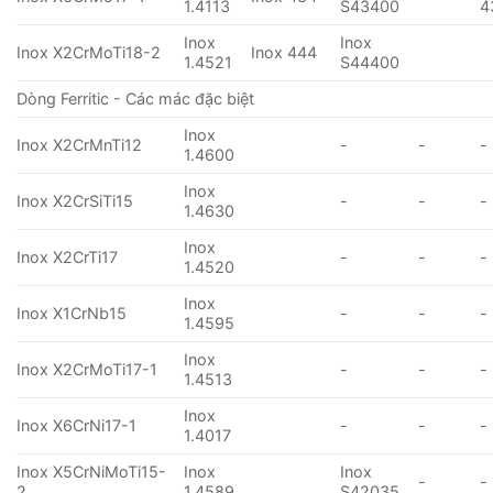
1.4113
S43400
4
Inox
Inox
Inox X2CrMoTi18-2
Inox 444
1.4521
S44400
Dòng Ferritic - Các mác đặc biệt
Inox
Inox X2CrMnTi12
-
-
-
1.4600
Inox
Inox X2CrSiTi15
-
-
-
1.4630
Inox
Inox X2CrTi17
-
-
-
1.4520
Inox
Inox X1CrNb15
-
-
-
1.4595
Inox
Inox X2CrMoTi17-1
-
-
-
1.4513
Inox
Inox X6CrNi17-1
-
-
-
1.4017
Inox X5CrNiMoTi15-
Inox
Inox
-
-
2
1.4589
S42035