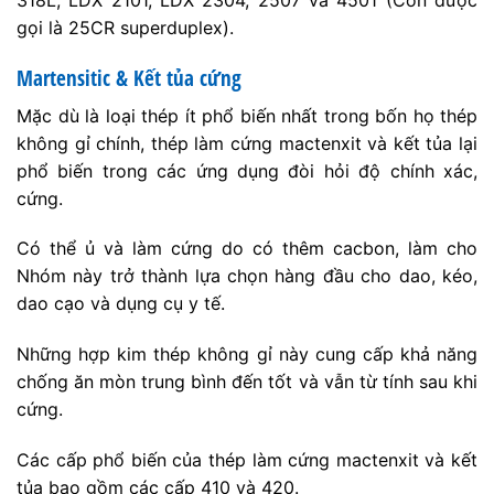
318L, LDX 2101, LDX 2304, 2507 và 4501 (Còn được
gọi là 25CR superduplex).
Martensitic & Kết tủa cứng
Mặc dù là loại thép ít phổ biến nhất trong bốn họ thép
không gỉ chính, thép làm cứng mactenxit và kết tủa lại
phổ biến trong các ứng dụng đòi hỏi độ chính xác,
cứng.
Có thể ủ và làm cứng do có thêm cacbon, làm cho
Nhóm này trở thành lựa chọn hàng đầu cho dao, kéo,
dao cạo và dụng cụ y tế.
Những hợp kim thép không gỉ này cung cấp khả năng
chống ăn mòn trung bình đến tốt và vẫn từ tính sau khi
cứng.
Các cấp phổ biến của thép làm cứng mactenxit và kết
tủa bao gồm các cấp 410 và 420.