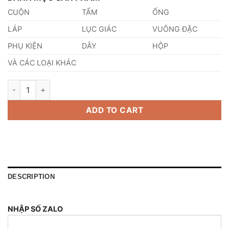
CUỘN
TẤM
ỐNG
LÁP
LỤC GIÁC
VUÔNG ĐẶC
PHỤ KIỆN
DÂY
HỘP
VÀ CÁC LOẠI KHÁC
Bảng Giá Inox 304 Hộp 40X40 quantity
ADD TO CART
DESCRIPTION
NHẬP SỐ ZALO