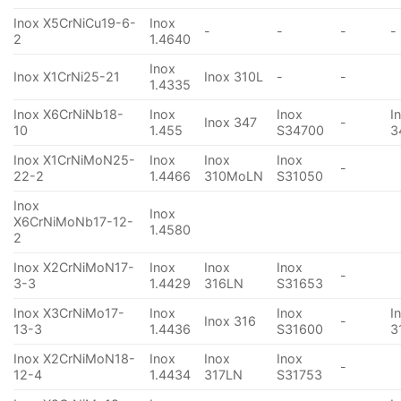
Inox X5CrNiCu19-6-
Inox
-
-
-
-
2
1.4640
Inox
Inox X1CrNi25-21
Inox 310L
-
-
1.4335
Inox X6CrNiNb18-
Inox
Inox
I
Inox 347
-
10
1.455
S34700
3
Inox X1CrNiMoN25-
Inox
Inox
Inox
-
22-2
1.4466
310MoLN
S31050
Inox
Inox
X6CrNiMoNb17-12-
1.4580
2
Inox X2CrNiMoN17-
Inox
Inox
Inox
-
3-3
1.4429
316LN
S31653
Inox X3CrNiMo17-
Inox
Inox
I
Inox 316
-
13-3
1.4436
S31600
3
Inox X2CrNiMoN18-
Inox
Inox
Inox
-
12-4
1.4434
317LN
S31753