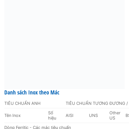
Danh sách Inox theo Mác
TIÊU CHUẨN ANH
TIÊU CHUẨN TƯƠNG ĐƯƠNG /
Số
Other
Tên Inox
AISI
UNS
B
hiệu
US
Dòng Ferritic - Các mác tiêu chuẩn